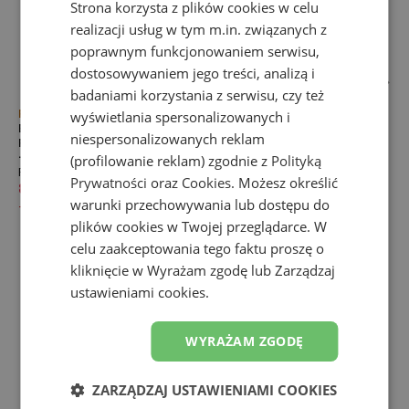
Strona korzysta z plików cookies w celu
realizacji usług w tym m.in. związanych z
poprawnym funkcjonowaniem serwisu,
dostosowywaniem jego treści, analizą i
badaniami korzystania z serwisu, czy też
Promocja
Promocja
wyświetlania spersonalizowanych i
Buty damskie New Balance
Buty damskie New Balance
niespersonalizowanych reklam
FuelCell SC Elite V5 WRCELLD5
FuelCell SC Elite V5 WRCELLR5
– białe
– pomarańczowe
(profilowanie reklam) zgodnie z
Polityką
FuelCell SuperComp Elite
FuelCell SuperComp Elite
Prywatności
oraz
Cookies
. Możesz określić
869,99 zł
1299,99 zł
769,99 zł
1299,99 zł
warunki przechowywania lub dostępu do
-
33
%
-
41
%
plików cookies w Twojej przeglądarce. W
celu zaakceptowania tego faktu proszę o
kliknięcie w Wyrażam zgodę lub Zarządzaj
ustawieniami cookies.
WYRAŻAM ZGODĘ
ZARZĄDZAJ USTAWIENIAMI COOKIES