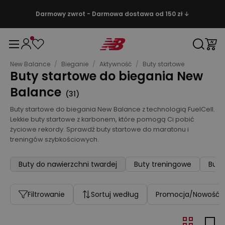
Darmowy zwrot - Darmowa dostawa od 150 zł ↓
New Balance
/
Bieganie
/
Aktywność
/
Buty startowe
Buty startowe do biegania New
Balance
(
31
)
Buty startowe do biegania New Balance z technologią FuelCell.
Lekkie buty startowe z karbonem, które pomogą Ci pobić
życiowe rekordy. Sprawdź buty startowe do maratonu i
treningów szybkościowych.
Buty do nawierzchni twardej
Buty treningowe
Buty
Filtrowanie
Sortuj według
Promocja/Nowość