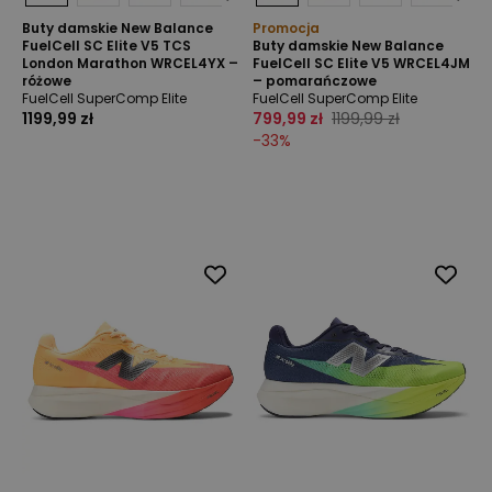
Buty damskie New Balance
Promocja
FuelCell SC Elite V5 TCS
Buty damskie New Balance
London Marathon WRCEL4YX –
FuelCell SC Elite V5 WRCEL4JM
różowe
– pomarańczowe
FuelCell SuperComp Elite
FuelCell SuperComp Elite
1199,99 zł
799,99 zł
1199,99 zł
-
33
%