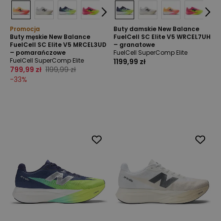
Promocja
Buty damskie New Balance
Buty męskie New Balance
FuelCell SC Elite V5 WRCEL7UH
FuelCell SC Elite V5 MRCEL3UD
– granatowe
– pomarańczowe
FuelCell SuperComp Elite
FuelCell SuperComp Elite
1199,99 zł
799,99 zł
1199,99 zł
-
33
%