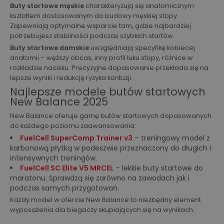
Buty startowe męskie
charakteryzują się anatomicznym
kształtem dostosowanym do budowy męskiej stopy.
Zapewniają optymalne wsparcie tam, gdzie najbardziej
potrzebujesz stabilności podczas szybkich startów.
Buty startowe damskie
uwzględniają specyfikę kobiecej
anatomii – węższy obcas, inny profil łuku stopy, różnice w
rozkładzie nacisku. Precyzyjne dopasowanie przekłada się na
lepsze wyniki i redukcję ryzyka kontuzji.
Najlepsze modele butów startowych
New Balance 2025
New Balance oferuje gamę butów startowych dopasowanych
do każdego poziomu zaawansowania:
FuelCell SuperComp Trainer v3
– treningowy model z
karbonową płytką w podeszwie przeznaczony do długich i
intensywnych treningów.
FuelCell SC Elite V5 MRCEL
– lekkie buty startowe do
maratonu. Sprawdzą się zarówno na zawodach jak i
podczas samych przygotowań.
Każdy model w ofercie New Balance to niezbędny element
wyposażenia dla biegaczy skupiających się na wynikach.