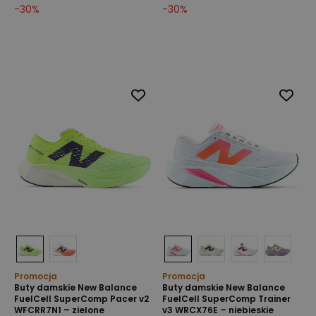
-
30
%
-
30
%
Promocja
Promocja
Buty damskie New Balance
Buty damskie New Balance
FuelCell SuperComp Pacer v2
FuelCell SuperComp Trainer
WFCRR7N1 – zielone
v3 WRCX76E – niebieskie