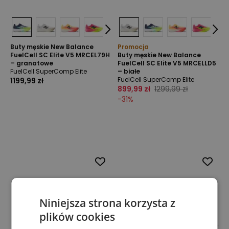
Buty męskie New Balance
Promocja
FuelCell SC Elite V5 MRCEL79H
Buty męskie New Balance
– granatowe
FuelCell SC Elite V5 MRCELLD5
FuelCell SuperComp Elite
– białe
FuelCell SuperComp Elite
1199,99 zł
899,99 zł
1299,99 zł
-
31
%
Niniejsza strona korzysta z
plików cookies