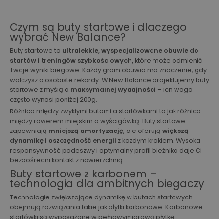
Czym są buty startowe i dlaczego
wybrać New Balance?
Buty startowe to
ultralekkie, wyspecjalizowane obuwie do
startów i treningów szybkościowych,
które może odmienić
Twoje wyniki biegowe. Każdy gram obuwia ma znaczenie, gdy
walczysz o osobiste rekordy. W New Balance projektujemy buty
startowe z myślą o
maksymalnej wydajności
– ich waga
często wynosi poniżej 200g.
Różnica między zwykłymi butami a startówkami to jak różnica
między rowerem miejskim a wyścigówką. Buty startowe
zapewniają
mniejszą amortyzację
, ale oferują
większą
dynamikę i oszczędność energii
z każdym krokiem. Wysoka
responsywność podeszwy i optymalny profil bieżnika daje Ci
bezpośredni kontakt z nawierzchnią.
Buty startowe z karbonem –
technologia dla ambitnych biegaczy
Technologie zwiększające dynamikę w butach startowych
obejmują rozwiązania takie jak płytki karbonowe. Karbonowe
startówki są wyposażone w pełnowymiarową płytkę