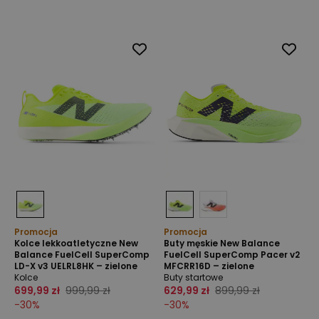
Promocja
Promocja
Kolce lekkoatletyczne New
Buty męskie New Balance
Balance FuelCell SuperComp
FuelCell SuperComp Pacer v2
LD-X v3 UELRL8HK – zielone
MFCRR16D – zielone
Kolce
Buty startowe
699,99 zł
999,99 zł
629,99 zł
899,99 zł
-
30
%
-
30
%