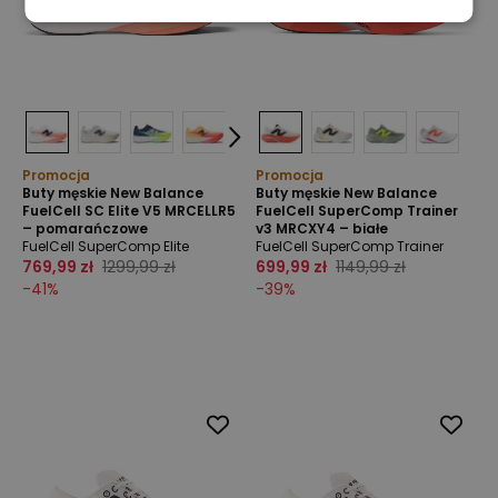
Promocja
Promocja
Buty męskie New Balance
Buty męskie New Balance
FuelCell SC Elite V5 MRCELLR5
FuelCell SuperComp Trainer
– pomarańczowe
v3 MRCXY4 – białe
FuelCell SuperComp Elite
FuelCell SuperComp Trainer
769,99 zł
1299,99 zł
699,99 zł
1149,99 zł
-
41
%
-
39
%