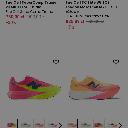
FuelCell SuperComp Trainer
FuelCell SC Elite V5 TCS
v3 MRCX17A – białe
London Marathon MRCEL55L –
FuelCell SuperComp Trainer
różowe
FuelCell SuperComp Elite
769,99 zł
1099,99 zł
829,99 zł
1199,99 zł
-
30
%
-
31
%