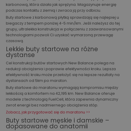
karbonową, która działa jak sprężyna. Magazynuje energię
podczas kontaktu z ziemią i zwraca ją przy odbiciu.
Buty startowe z karbonową płytką sprawdzają się najlepiej u
biegaczy z tempem poniżej 4-5 min/km. Jeśli należysz do tej
grupy, ultralekka konstrukcja w połączeniu z zaawansowanymi
technologiami pozwoli Ci uzyskać wymarzoną przewagę
czasową.
Lekkie buty startowe na różne
dystanse
Cel konstrukcji butów startowych New Balance polega na
redukcji obciążenia i poprawie efektywności kroku. Lepsza
efektywność kroku może przełożyć się na lepsze rezultaty na
dystansach od 5km po maraton.
Buty startowe do maratonu wymagają kompromisu między
lekkością a komfortem na 42,195 km. New Balance oferuje
modele z technologią FuelCell, która zapewnia dynamiczny
zwrot energii bez nadmiernego obciążenia stóp.
Zobacz, jak przygotować się do maratonu >>
Buty startowe męskie i damskie –
dopasowane do anatomii