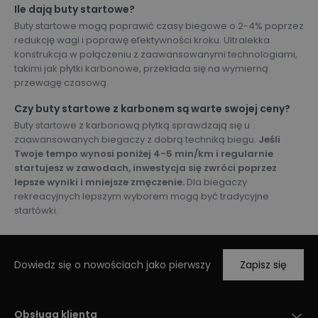
Ile dają buty startowe?
Buty startowe mogą poprawić czasy biegowe o 2-4% poprzez
redukcję wagi i poprawę efektywności kroku. Ultralekka
konstrukcja w połączeniu z zaawansowanymi technologiami,
takimi jak płytki karbonowe, przekłada się na wymierną
przewagę czasową.
Czy buty startowe z karbonem są warte swojej ceny?
Buty startowe z karbonową płytką sprawdzają się u
zaawansowanych biegaczy z dobrą techniką biegu.
Jeśli
Twoje tempo wynosi poniżej 4-5 min/km i regularnie
startujesz w zawodach, inwestycja się zwróci poprzez
lepsze wyniki i mniejsze zmęczenie.
Dla biegaczy
rekreacyjnych lepszym wyborem mogą być tradycyjne
startówki.
Dowiedz się o nowościach jako pierwszy
Zapisz się
Obsługa klienta