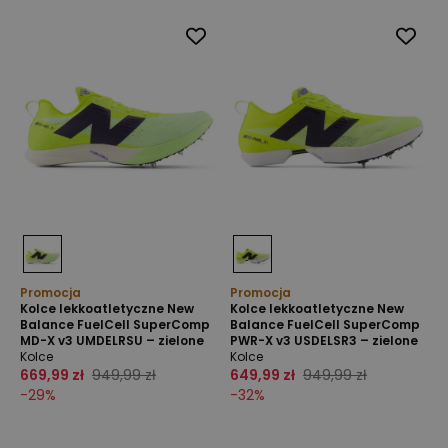
Promocja
Promocja
Kolce lekkoatletyczne New
Kolce lekkoatletyczne New
Balance FuelCell SuperComp
Balance FuelCell SuperComp
MD-X v3 UMDELRSU – zielone
PWR-X v3 USDELSR3 – zielone
Kolce
Kolce
669,99 zł
949,99 zł
649,99 zł
949,99 zł
-
29
%
-
32
%