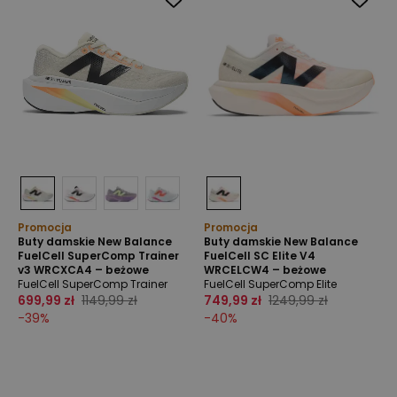
Promocja
Promocja
Buty damskie New Balance
Buty damskie New Balance
FuelCell SuperComp Trainer
FuelCell SC Elite V4
v3 WRCXCA4 – beżowe
WRCELCW4 – beżowe
FuelCell SuperComp Trainer
FuelCell SuperComp Elite
699,99 zł
1149,99 zł
749,99 zł
1249,99 zł
-
39
%
-
40
%