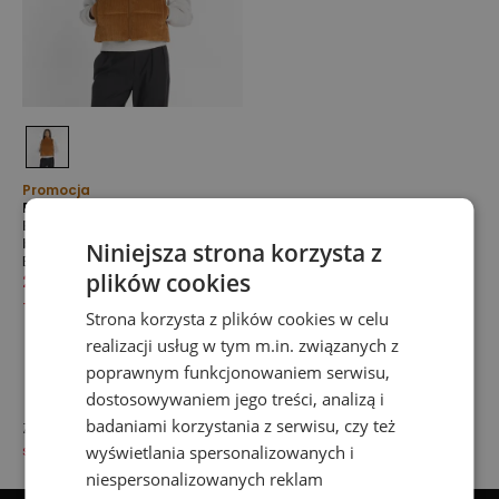
Promocja
Bezrękawnik damski New
Balance WV53500TOF –
beżowy
Niniejsza strona korzysta z
Bezrękawniki
plików cookies
299,99 zł
629,99 zł
-
52
%
Strona korzysta z plików cookies w celu
realizacji usług w tym m.in. związanych z
poprawnym funkcjonowaniem serwisu,
dostosowywaniem jego treści, analizą i
badaniami korzystania z serwisu, czy też
Zobacz także:
ubrania damskie
,
T-shirty damskie
,
staniki
wyświetlania spersonalizowanych i
sportowe damskie
.
niespersonalizowanych reklam