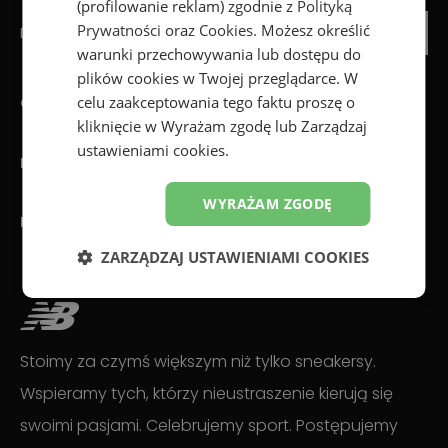
(profilowanie reklam) zgodnie z
Polityką
Prywatności
oraz
Cookies
. Możesz określić
Dowiedz się o nowościach jako pierwszy
Zapisz się
warunki przechowywania lub dostępu do
plików cookies w Twojej przeglądarce. W
celu zaakceptowania tego faktu proszę o
Obsługa klienta
kliknięcie w Wyrażam zgodę lub Zarządzaj
ustawieniami cookies.
Informacje
WYRAŻAM ZGODĘ
New Balance
ZARZĄDZAJ USTAWIENIAMI COOKIES
Stoimy za czymś większym niż tylko sneakersy.
Wspieramy tych, którzy nieustraszenie kierują się
swoimi pasjami. Celebrujemy sport. Postępujemy