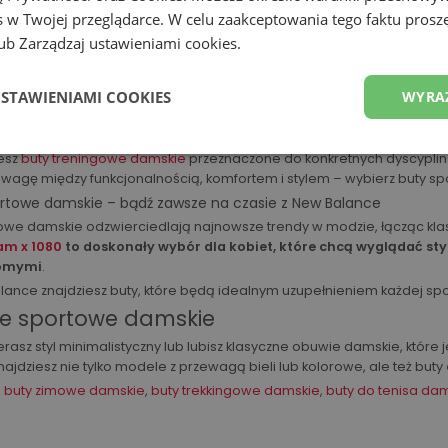
 w Twojej przeglądarce. W celu zaakceptowania tego faktu proszę
a maszynach, preferujesz wolne ciężary, a może najczęściej wybieras
b Zarządzaj ustawieniami cookies.
twią Ci pokonywanie kolejnych wyzwań, zdobywanie kondycji i siły.
towe damskie – wsparcie na każdym kroku
USTAWIENIAMI COOKIES
WYRA
bieta znajdzie coś dla siebie w szerokiej gamie butów sportowych da
ania, entuzjastką jogi czy po prostu cenisz sobie aktywny tryb życia
iesz
buty treningowe damskie
przeznaczone do konkretnych dyscyplin 
agę między funkcjonalnością, komfortem i stylem – wybierz buty s
rtowe damskie – bądź zawsze na czasie z New Balance
owe damskie odzwierciedlają najnowsze trendy w modzie, łącząc kla
am x 1080
to doskonały wybór dla kobiet, które chcą wyglądać st
jomymi
.
ance znajdziesz buty, które będą idealnym uzupełnieniem każdej sport
ne sportowe damskie
rasz styl minimalistyczny lub lubisz klasyczne obuwie damskie, które 
jdziesz nie tylko modele z przewagą bieli lub kolorowe, ale też buty
:
buty zimowe damskie
,
buty trekkingowe damskie
,
buty do tenisa da