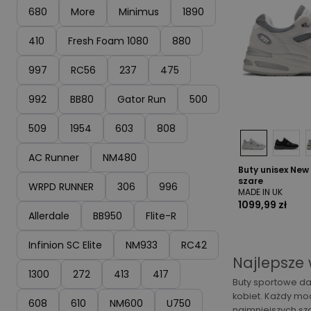
680
More
Minimus
1890
410
Fresh Foam 1080
880
997
RC56
237
475
992
BB80
Gator Run
500
509
1954
603
808
AC Runner
NM480
Buty unisex New
szare
WRPD RUNNER
306
996
MADE IN UK
1099,99 zł
Allerdale
BB950
Flite-R
Infinion SC Elite
NM933
RC42
Najlepsze
1300
272
413
417
Buty sportowe da
kobiet. Każdy m
608
610
NM600
U750
najmniejszych sz