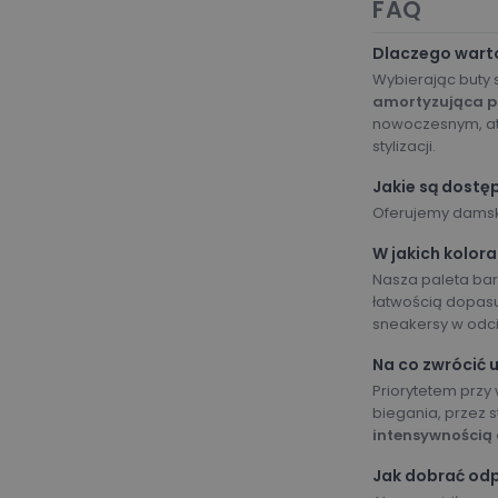
FAQ
Dlaczego wart
Wybierając buty 
amortyzująca p
nowoczesnym, atr
stylizacji.
Jakie są dost
Oferujemy damski
W jakich kolor
Nasza paleta bar
łatwością dopasuj
sneakersy w odci
Na co zwrócić
Priorytetem przy
biegania, przez 
intensywnością
Jak dobrać od