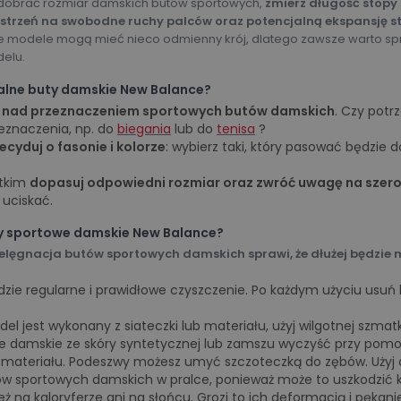
dobrać rozmiar damskich butów sportowych,
zmierz długość stopy
strzeń na swobodne ruchy palców oraz potencjalną ekspansję s
ne modele mogą mieć nieco odmienny krój, dlatego zawsze warto s
elu.
alne buty damskie New Balance?
ę
nad przeznaczeniem sportowych butów damskich
. Czy potr
eznaczenia, np. do
biegania
lub do
tenisa
?
ecyduj o fasonie i kolorze
: wybierz taki, który pasować będzie 
stkim
dopasuj odpowiedni rozmiar oraz zwróć uwagę na szer
 uciskać.
y sportowe damskie New Balance?
lęgnacja butów sportowych damskich sprawi, że dłużej będzie m
zie regularne i prawidłowe czyszczenie. Po każdym użyciu usuń k
del jest wykonany z siateczki lub materiału, użyj wilgotnej szmat
e damskie ze skóry syntetycznej lub zamszu wyczyść przy pom
materiału. Podeszwy możesz umyć szczoteczką do zębów. Użyj c
ów sportowych damskich w pralce, ponieważ może to uszkodzić kl
też na kaloryferze ani na słońcu. Grozi to ich deformacją i pękan