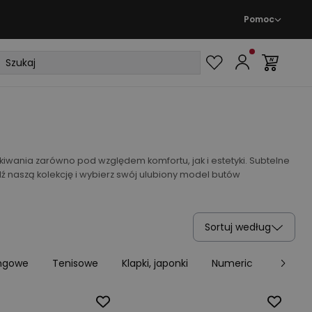
Pomoc
wania zarówno pod względem komfortu, jak i estetyki. Subtelne
dź naszą kolekcję i wybierz swój ulubiony model butów
Sortuj według
ingowe
Tenisowe
Klapki, japonki
Numeric
Koszyka