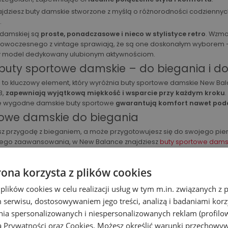
znajdziesz buty damskie stworzone z myślą o różnorodności codzienny
.
i damskiej są
proste, ponadczasowe i nieco w stylistyce retro
. Wzmo
nowoczesnego z vintage sprawiają, że są one doskonałym wyborem – 
wy model dedykowany ulubionym aktywnościom.
uty sportowe damskie – do biegania i do
 to kluczowy element, który wyróżnia buty sportowe damskie New Ba
B,
zapewniają wyjątkową miękkość i wsparcie przy każdym kroku
 te wygodne damskie buty sportowe
gwarantują komfort nawet podc
towe damskie do biegania
z przygodę z bieganiem, a może przygotowujesz się do swojego pie
ego zaawansowania, w New Balance znajdziesz
buty sportowe dams
parcia i bezpieczeństwa
.
ilometry dzięki
piance o wysokim poziomie amortyzacji Fresh Foam 
rona korzysta z plików cookies
modele ze zwiększoną stabilizacją lub dla osób z problemami z nad
 plików cookies w celu realizacji usług w tym m.in. związanych 
 masz rodzaj stopy >>
serwisu, dostosowywaniem jego treści, analizą i badaniami korzy
owe damskie na siłownię
ania spersonalizowanych i niespersonalizowanych reklam (profilo
ą Prywatności
oraz
Cookies
. Możesz określić warunki przechowy
zepność i wsparcie przy ćwiczeniach siłowych, funkcjonalnych oraz c