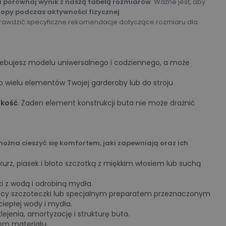
 i porównaj wynik z naszą tabelą rozmiarów
. Ważne jest, aby
topy podczas aktywności fizycznej
.
prawdzić specyficzne rekomendacje dotyczące rozmiaru dla
zebujesz modelu uniwersalnego i codziennego, a może
do wielu elementów Twojej garderoby lub do stroju
okość
. Żaden element konstrukcji buta nie może drażnić
ożna cieszyć się komfortem, jaki zapewniają oraz ich
urz, piasek i błoto szczotką z miękkim włosiem lub suchą
ki z wodą i odrobiną mydła.
ocy szczoteczki lub specjalnym preparatem przeznaczonym
iepłej wody i mydła.
ejenia, amortyzację i strukturę buta.
iem materiału.