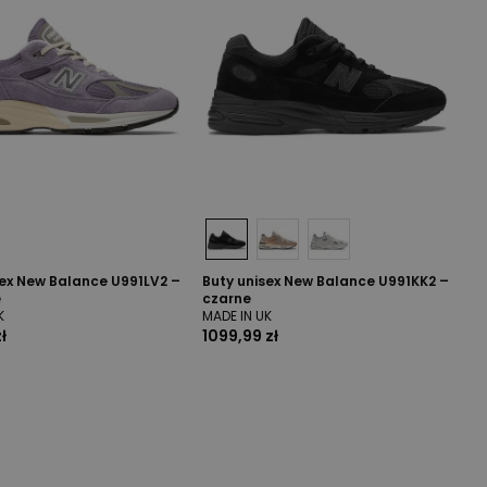
sex New Balance U991LV2 –
Buty unisex New Balance U991KK2 –
e
czarne
K
MADE IN UK
ł
1099,99 zł