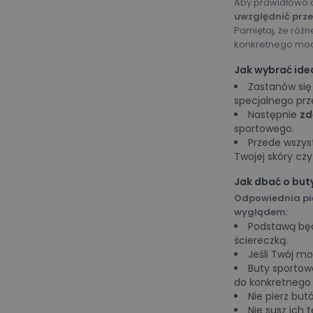
Aby prawidłowo 
uwzględnić prze
Pamiętaj, że róż
konkretnego mod
Jak wybrać ide
Zastanów si
specjalnego prz
Następnie
zd
sportowego.
Przede wszy
Twojej skóry czy
Jak dbać o but
Odpowiednia pie
wyglądem:
Podstawą będ
ściereczką.
Jeśli Twój mo
Buty sportow
do konkretnego 
Nie pierz but
Nie susz ich 