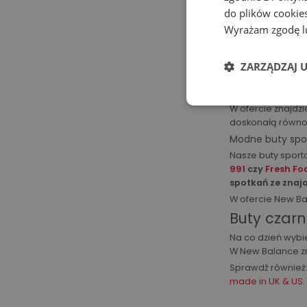
siłownię
.
do plików cookies
Lubisz ćwiczyć n
Wyrażam zgodę lu
modele, które uła
Buty spor
ZARZĄDZAJ 
Każda aktywna ko
miłośniczką bieg
W ofercie znajdz
doskonałą równow
Modne buty spo
Nasze buty sport
991
czy
Fresh Fo
spotkań ze zna
W ofercie New Bal
Buty czar
Na co dzień wybie
W New Balance zna
Sprawdź również
made in UK & US
.