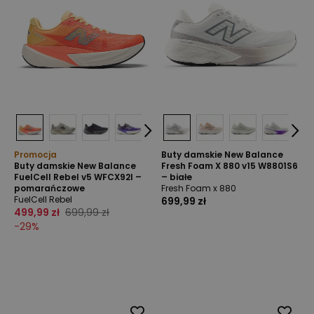
Promocja
Buty damskie New Balance
Buty damskie New Balance
Fresh Foam X 880 v15 W8801S6
FuelCell Rebel v5 WFCX92I –
– białe
pomarańczowe
Fresh Foam x 880
FuelCell Rebel
699,99 zł
499,99 zł
699,99 zł
-
29
%