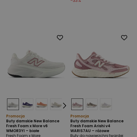
-
33
%
Promocja
Promocja
Buty damskie New Balance
Buty damskie New Balance
Fresh Foam x More v6
Fresh Foam Arishi v4
WMOR3YI – białe
WARIS7AU – różowe
Fresh Foam x More
Buty do nawierzchni twardej