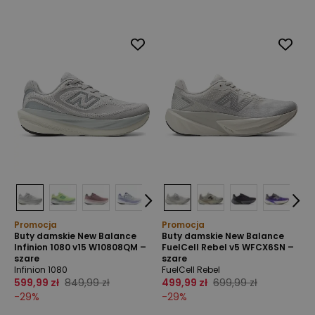
Promocja
Promocja
Buty damskie New Balance
Buty damskie New Balance
Infinion 1080 v15 W10808QM –
FuelCell Rebel v5 WFCX6SN –
szare
szare
Infinion 1080
FuelCell Rebel
599,99 zł
849,99 zł
499,99 zł
699,99 zł
-
29
%
-
29
%