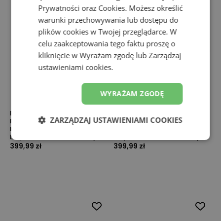
Prywatności
oraz
Cookies
. Możesz określić
warunki przechowywania lub dostępu do
plików cookies w Twojej przeglądarce. W
celu zaakceptowania tego faktu proszę o
kliknięcie w Wyrażam zgodę lub Zarządzaj
ustawieniami cookies.
WYRAŻAM ZGODĘ
Buty damskie New Balance
Buty damskie New Balance
ZARZĄDZAJ USTAWIENIAMI COOKIES
Fresh Foam 680 v9 W6805FY –
Fresh Foam 680 v9 W680107 –
beżowe
beżowe
Buty do nawierzchni twardej
Buty do nawierzchni twardej
399,99 zł
399,99 zł