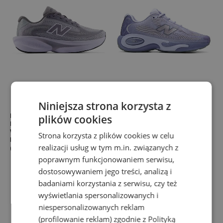
Niniejsza strona korzysta z
Buty damskie New Balance
Buty damskie New Balance AC
plików cookies
Fresh Foam Ellipse v1
Runner WACR14AT – fioletowe
WELPS8AD – szare
AC Runner
Strona korzysta z plików cookies w celu
Fresh Foam x Ellipse
649,99 zł
realizacji usług w tym m.in. związanych z
669,99 zł
poprawnym funkcjonowaniem serwisu,
dostosowywaniem jego treści, analizą i
badaniami korzystania z serwisu, czy też
wyświetlania spersonalizowanych i
niespersonalizowanych reklam
(profilowanie reklam) zgodnie z
Polityką