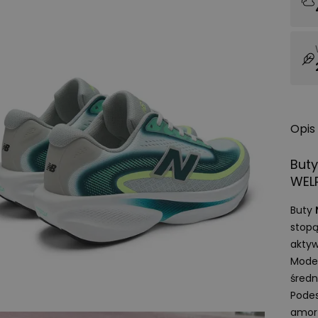
Opis
Buty
WEL
Buty
stopą
aktyw
Model
średn
Pode
amort