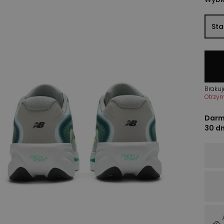
St
Brakuj
Otrzy
Darm
30 d