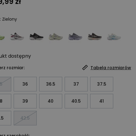
,99 zł
:
Zielony
ukt
dostępny
rz rozmiar:
Tabela rozmiarów
5
36
36.5
37
37.5
8
39
40
40.5
41
.5
42.5
rz szerokość: