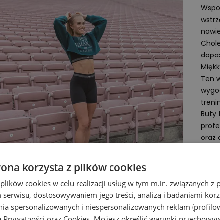
Wspom
wstrz
nawie
Chole
dopas
Miękk
Ten w
wygod
treni
Buty
profe
oraz 
rona korzysta z plików cookies
Specy
- Wag
 plików cookies w celu realizacji usług w tym m.in. związanych 
- Dr
serwisu, dostosowywaniem jego treści, analizą i badaniami korzy
ania spersonalizowanych i niespersonalizowanych reklam (profilo
Techn
ą Prywatności
oraz
Cookies
. Możesz określić warunki przechowy