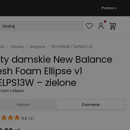
Pomoc
ie
/
Obuwie
/
Biegowe
/
NEUTRALNE / SUPINACJA
ty damskie New Balance
esh Foam Ellipse v1
LPS13W – zielone
Foam x Ellipse
Męskie
Damskie
5.0
(
2
)