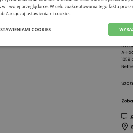
Fres
 w Twojej przeglądarce. W celu zaakceptowania tego faktu proszę
odpor
b Zarządzaj ustawieniami cookies.
Dzięk
odpow
USTAWIENIAMI COOKIES
WYRA
Podmi
New B
A-Fac
1059
Nethe
Szcz
Zoba
Z