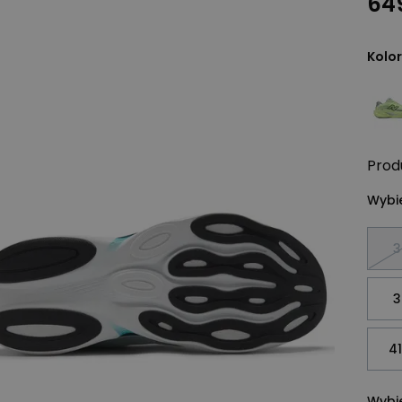
649
Kolor
Prod
Wybie
3
3
41
Wybie