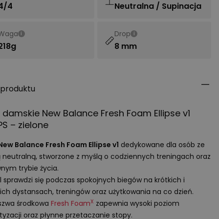
4/4
Neutralna / Supinacja
Waga
Drop
i
i
218g
8 mm
 produktu
 damskie New Balance Fresh Foam Ellipse v1
PS
– zielone
New Balance Fresh Foam Ellipse v1
dedykowane dla osób ze
 neutralną, stworzone z myślą o codziennych treningach oraz
nym trybie życia.
 sprawdzi się podczas spokojnych biegów na krótkich i
ich dystansach, treningów oraz użytkowania na co dzień.
X
szwa środkowa
Fresh Foam
zapewnia wysoki poziom
yzacji oraz płynne przetaczanie stopy.