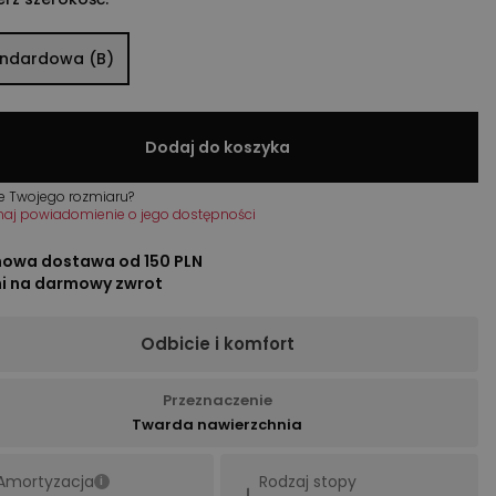
andardowa (B)
Dodaj do koszyka
e Twojego rozmiaru?
maj powiadomienie o jego dostępności
owa dostawa od 150 PLN
ni na darmowy zwrot
Odbicie i komfort
Przeznaczenie
Twarda nawierzchnia
Amortyzacja
Rodzaj stopy
i