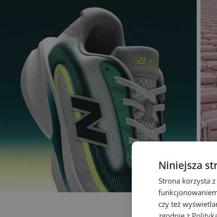
Niniejsza st
Strona korzysta z
funkcjonowaniem 
czy też wyświetl
zgodnie z
Polityk