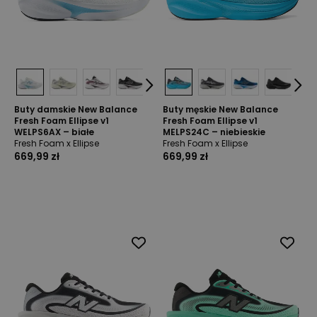
Buty damskie New Balance
Buty męskie New Balance
Fresh Foam Ellipse v1
Fresh Foam Ellipse v1
WELPS6AX – białe
MELPS24C – niebieskie
Fresh Foam x Ellipse
Fresh Foam x Ellipse
669,99 zł
669,99 zł