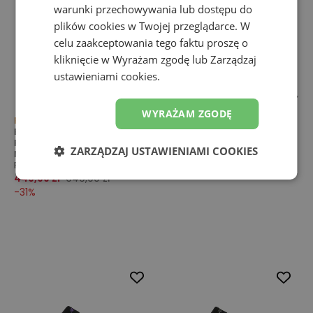
warunki przechowywania lub dostępu do
plików cookies w Twojej przeglądarce. W
celu zaakceptowania tego faktu proszę o
kliknięcie w Wyrażam zgodę lub Zarządzaj
ustawieniami cookies.
WYRAŻAM ZGODĘ
Promocja
Buty męskie New Balance
Buty męskie New Balance
Fresh Foam Ellipse v1
Fresh Foam Ellipse v1 Breathe
MELPS20Y – czarne
ZARZĄDZAJ USTAWIENIAMI COOKIES
MELPS6QR – różowe
Fresh Foam x Ellipse
Fresh Foam x Ellipse
649,99 zł
449,99 zł
649,99 zł
-
31
%