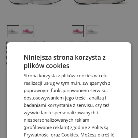
Buty damskie New Balance
Promocja
Fresh Foam Ellipse v1 Breathe
Buty damskie New Balance
WELPS7UG – białe
Fresh Foam Ellipse v1 Breathe
Niniejsza strona korzysta z
Fresh Foam x Ellipse
WELPS54J – różowe
Fresh Foam x Ellipse
649,99 zł
plików cookies
449,99 zł
649,99 zł
-
31
%
Strona korzysta z plików cookies w celu
realizacji usług w tym m.in. związanych z
poprawnym funkcjonowaniem serwisu,
dostosowywaniem jego treści, analizą i
badaniami korzystania z serwisu, czy też
wyświetlania spersonalizowanych i
niespersonalizowanych reklam
(profilowanie reklam) zgodnie z
Polityką
Prywatności
oraz
Cookies
. Możesz określić