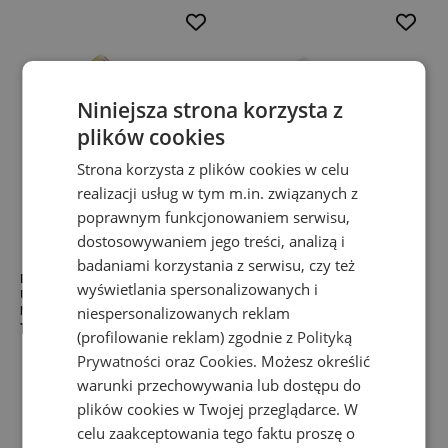
Niniejsza strona korzysta z
plików cookies
Strona korzysta z plików cookies w celu
realizacji usług w tym m.in. związanych z
poprawnym funkcjonowaniem serwisu,
dostosowywaniem jego treści, analizą i
badaniami korzystania z serwisu, czy też
Buty unisex New Balance
Buty unisex New Balance
wyświetlania spersonalizowanych i
U997AC - żółte
U990SG6 – beżowe
MADE IN USA
MADE IN USA
niespersonalizowanych reklam
1099,99 zł
1149,99 zł
(profilowanie reklam) zgodnie z
Polityką
Prywatności
oraz
Cookies
. Możesz określić
warunki przechowywania lub dostępu do
plików cookies w Twojej przeglądarce. W
celu zaakceptowania tego faktu proszę o