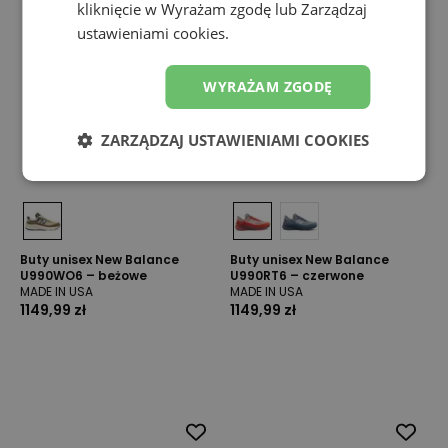
kliknięcie w Wyrażam zgodę lub Zarządzaj
ustawieniami cookies.
WYRAŻAM ZGODĘ
ZARZĄDZAJ USTAWIENIAMI COOKIES
Buty unisex New Balance
Buty unisex New Balance
U990WO6 – beżowe
U990RT6 – czerwone
MADE IN USA
MADE IN USA
1149,99 zł
1149,99 zł