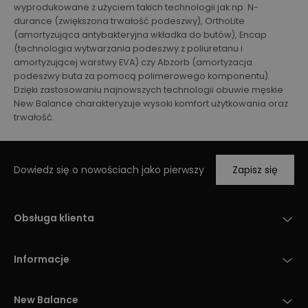
wyprodukowane z użyciem takich technologii jak np. N-
durance (zwiększona trwałość podeszwy), OrthoLite
(amortyzująca antybakteryjna wkładka do butów), Encap
(technologia wytwarzania podeszwy z poliuretanu i
amortyzującej warstwy EVA) czy Abzorb (amortyzacja
podeszwy buta za pomocą polimerowego komponentu).
Dzięki zastosowaniu najnowszych technologii obuwie męskie
New Balance charakteryzuje wysoki komfort użytkowania oraz
trwałość.
Dowiedz się o nowościach jako pierwszy
Zapisz się
Obsługa klienta
Informacje
New Balance