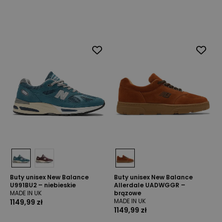
Buty unisex New Balance
Buty unisex New Balance
U991BU2 – niebieskie
Allerdale UADWGGR –
MADE IN UK
brązowe
MADE IN UK
1149,99 zł
1149,99 zł