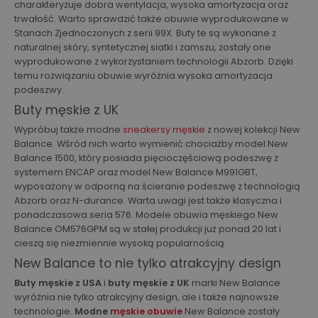
charakteryzuje dobra wentylacja, wysoka amortyzacja oraz
trwałość. Warto sprawdzić także obuwie wyprodukowane w
Stanach Zjednoczonych z serii 99X. Buty te są wykonane z
naturalnej skóry, syntetycznej siatki i zamszu, zostały one
wyprodukowane z wykorzystaniem technologii Abzorb. Dzięki
temu rozwiązaniu obuwie wyróżnia wysoka amortyzacja
podeszwy.
Buty męskie z UK
Wypróbuj także modne
sneakersy męskie
z nowej kolekcji New
Balance. Wśród nich warto wymienić chociażby model New
Balance 1500, który posiada pięcioczęściową podeszwę z
systemem ENCAP oraz model New Balance M991GBT,
wyposażony w odporną na ścieranie podeszwę z technologią
Abzorb oraz N-durance. Warta uwagi jest także klasyczna i
ponadczasowa seria 576. Modele obuwia męskiego New
Balance OM576GPM są w stałej produkcji już ponad 20 lat i
cieszą się niezmiennie wysoką popularnością.
New Balance to nie tylko atrakcyjny design
Buty męskie z USA
i
buty męskie z UK
marki New Balance
wyróżnia nie tylko atrakcyjny design, ale i także najnowsze
technologie.
Modne
męskie obuwie
New Balance zostały