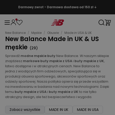
Darmowy zwrot - Darmowa dostawa od 150 zł ↓
New Balance
/
Męskie
/
Obuwie
/
Made in USA & UK
New Balance Made in UK & US
męskie
(
29
)
Sprawdź
modne męskie buty
New Balance. W naszym sklepie
znajdziesz
markowe buty męskie z USA
i
buty męskie z UK
,
łatwo dostępne i w atrakcyjnych cenach. New Balance to
jedna z wiodących firm odzieżowych, specjalizująca się w
produkcji obuwia sportowego, akcesoriów sportowych oraz
odzieży sportowej. Nasza polityka opiera się przede wszystkim
na inwestowaniu w badania nad nowymi technologiami. Dzięki
temu
buty męskie z USA
i
buty męskie z UK
to nie tylko
atrakcyjny design, ale też bezpieczeństwo i wygoda.
Zobacz wszystkie
MADE IN UK
MADE IN USA