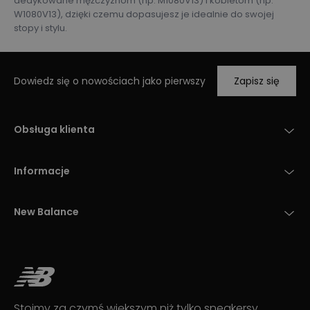
dedykowane mężczyznom (np. M1080V13) i kobietom (np.
W1080V13), dzięki czemu dopasujesz je idealnie do swojej
stopy i stylu.
Dowiedz się o nowościach jako pierwszy
Zapisz się
Obsługa klienta
Informacje
New Balance
Stoimy za czymś większym niż tylko sneakersy.