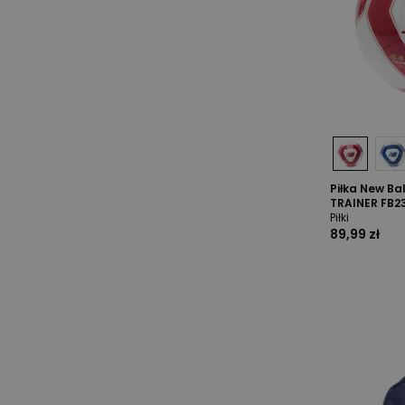
Piłka New B
TRAINER FB2
Piłki
89,99 zł