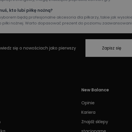
uś, kto lubi piłkę nożną?
borem będą profesjonalne akcesoria dla piłkarzy, takie jak wysokiej
o piłki nożnej. Warto dopasować prezent do poziomu zaawansowania
wiedz się o nowościach jako pierwszy
Zapisz się
New Balance
Opinie
Kariera
h
Znajdź sklepy
cka
stacjonarne