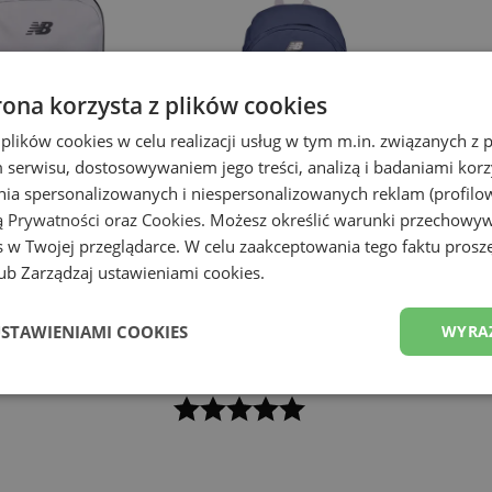
rona korzysta z plików cookies
 plików cookies w celu realizacji usług w tym m.in. związanych 
serwisu, dostosowywaniem jego treści, analizą i badaniami korzy
ania spersonalizowanych i niespersonalizowanych reklam (profilo
ą Prywatności
oraz
Cookies
. Możesz określić warunki przechowy
 w Twojej przeglądarce. W celu zaakceptowania tego faktu proszę
b Zarządzaj ustawieniami cookies.
Promocja
Promoc
Balance LAB51900WT
Plecak New Balance LAB51523VTI
Plecak
– niebieski
– poma
USTAWIENIAMI COOKIES
WYRA
Plecaki
Plecaki
,99 zł
99,99 zł
149,99 zł
99,99 z
-
33
%
-
33
%