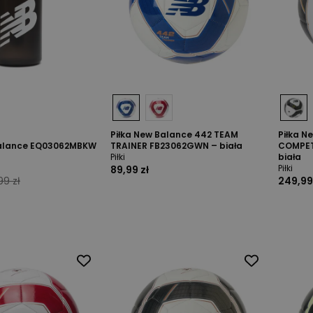
Piłka New Balance 442 TEAM
Piłka N
Balance EQ03062MBKW
TRAINER FB23062GWN – biała
COMPET
Piłki
biała
Piłki
89,99 zł
99 zł
249,99