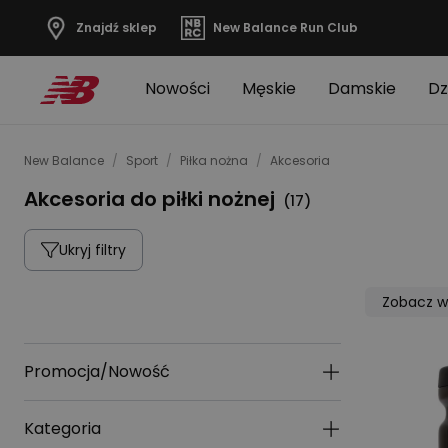
Znajdź sklep
New Balance Run Club
Nowości
Męskie
Damskie
Dz
New Balance
/
Sport
/
Piłka nożna
/
Akcesoria
Akcesoria do piłki nożnej
(
17
)
Ukryj filtry
Zobacz w
Promocja/Nowość
Kategoria