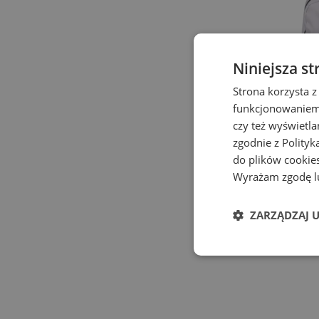
Niniejsza st
Strona korzysta z
funkcjonowaniem 
czy też wyświetl
zgodnie z
Polityk
do plików cookies
Wyrażam zgodę lu
Promocja
Plecak New 
– biały
ZARZĄDZAJ 
Plecaki
99,99 zł
159
-
38
%