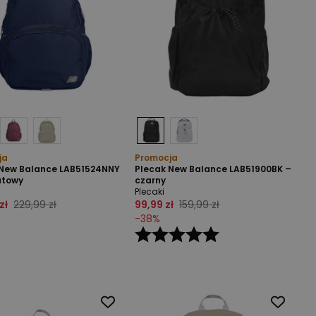
ja
Promocja
 New Balance LAB51524NNY
Plecak New Balance LAB51900BK –
atowy
czarny
Plecaki
zł
229,99 zł
99,99 zł
159,99 zł
-
38
%