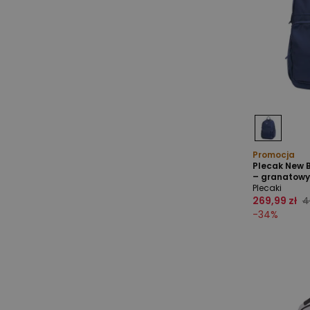
Promocja
Plecak New 
– granatowy
Plecaki
269,99 zł
4
-
34
%