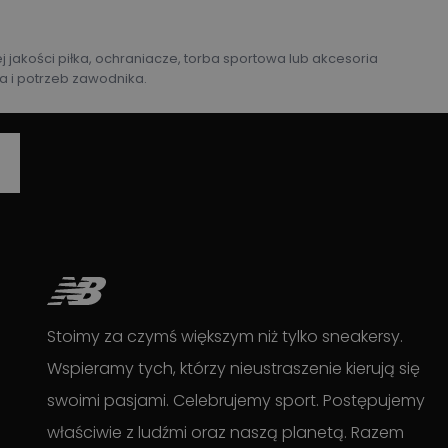
 jakości piłka, ochraniacze, torba sportowa lub akcesoria
 i potrzeb zawodnika.
Stoimy za czymś większym niż tylko sneakersy.
Wspieramy tych, którzy nieustraszenie kierują się
swoimi pasjami. Celebrujemy sport. Postępujemy
właściwie z ludźmi oraz naszą planetą. Razem