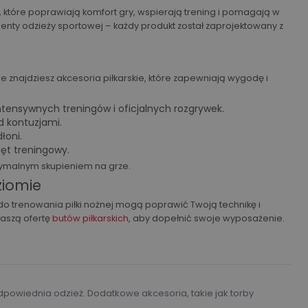
, które poprawiają komfort gry, wspierają trening i pomagają w
enty odzieży sportowej – każdy produkt został zaprojektowany z
 znajdziesz akcesoria piłkarskie, które zapewniają wygodę i
ensywnych treningów i oficjalnych rozgrywek.
d kontuzjami.
łoni.
ęt treningowy.
symalnym skupieniem na grze.
ziomie
do trenowania piłki nożnej mogą poprawić Twoją technikę i
aszą ofertę
butów piłkarskich
, aby dopełnić swoje wyposażenie.
 odpowiednia odzież. Dodatkowe akcesoria, takie jak torby