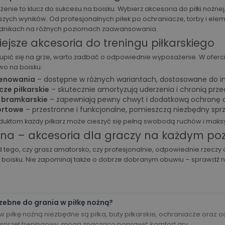
enie to klucz do sukcesu na boisku. Wybierz akcesoria do piłki nożnej
szych wyników. Od profesjonalnych piłek po ochraniacze, torby i elem
dnikach na różnych poziomach zaawansowania.
ejsze akcesoria do treningu piłkarskiego
kupić się na grze, warto zadbać o odpowiednie wyposażenie. W ofercie
o na boisku:
trenowania
– dostępne w różnych wariantach, dostosowane do int
ze piłkarskie
– skutecznie amortyzują uderzenia i chronią prze
 bramkarskie
– zapewniają pewny chwyt i dodatkową ochronę d
ortowe
– przestronne i funkcjonalne, pomieszczą niezbędny sprz
oduktom każdy piłkarz może cieszyć się pełną swobodą ruchów i mak
żna – akcesoria dla graczy na każdym po
d tego, czy grasz amatorsko, czy profesjonalnie, odpowiednie rzeczy 
boisku. Nie zapominaj także o dobrze dobranym obuwiu – sprawdź n
zebne do grania w piłkę nożną?
 w piłkę nożną niezbędne są piłka, buty piłkarskie, ochraniacze oraz
sprzęt treningowy, mogą znacząco poprawić komfort gry.