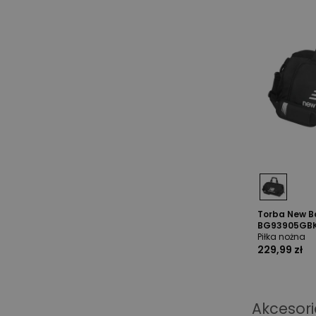
Torba New B
BG93905GBK
Piłka nożna
229,99 zł
Akcesori