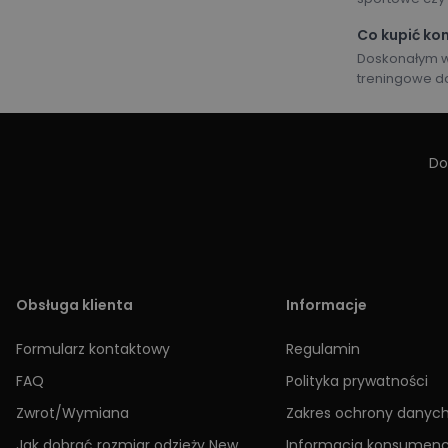
Co kupić kom
Doskonałym wy
treningowe d
Do
Obsługa klienta
Informacje
Formularz kontaktowy
Regulamin
FAQ
Polityka prywatności
Zwrot/Wymiana
Zakres ochrony danyc
Jak dobrać rozmiar odzieży New
Informacja konsumen