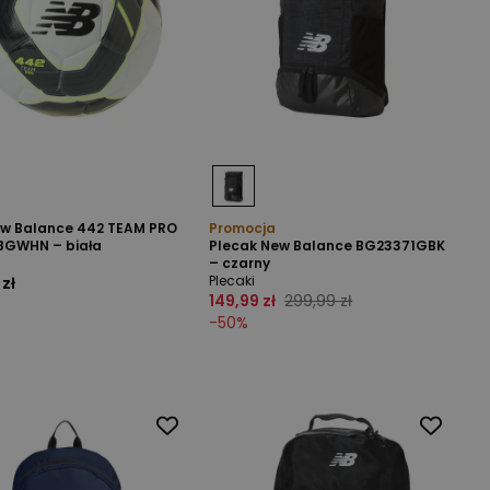
ew Balance 442 TEAM PRO
Promocja
8GWHN – biała
Plecak New Balance BG23371GBK
– czarny
Plecaki
 zł
149,99 zł
299,99 zł
-
50
%