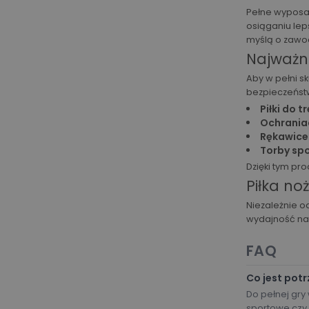
Pełne wyposaż
osiąganiu lep
myślą o zawo
Najważni
Aby w pełni s
bezpieczeństw
Piłki do 
Ochraniac
Rękawice
Torby sp
Dzięki tym pr
Piłka no
Niezależnie o
wydajność na 
FAQ
Co jest potr
Do pełnej gry
sportowe czy 