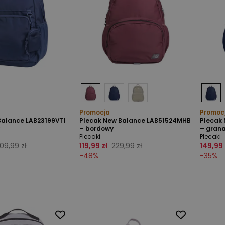
Promocja
Promoc
Balance LAB23199VTI
Plecak New Balance LAB51524MHB
Plecak
– bordowy
– gran
Plecaki
Plecaki
09,99 zł
119,99 zł
229,99 zł
149,99 
-
48
%
-
35
%