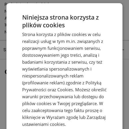
Podmiot odpowiedzialny:
New Balance Europe BV
Niniejsza strona korzysta z
A-Factorij, Pilotenstraat 35 – 45
plików cookies
1059 CH Amsterdam
Netherlands
Strona korzysta z plików cookies w celu
realizacji usług w tym m.in. związanych z
poprawnym funkcjonowaniem serwisu,
Szczegóły produktu
dostosowywaniem jego treści, analizą i
badaniami korzystania z serwisu, czy też
wyświetlania spersonalizowanych i
Ostatnio oglądane
niespersonalizowanych reklam
(profilowanie reklam) zgodnie z
Polityką
Prywatności
oraz
Cookies
. Możesz określić
warunki przechowywania lub dostępu do
plików cookies w Twojej przeglądarce. W
celu zaakceptowania tego faktu proszę o
kliknięcie w Wyrażam zgodę lub Zarządzaj
ustawieniami cookies.