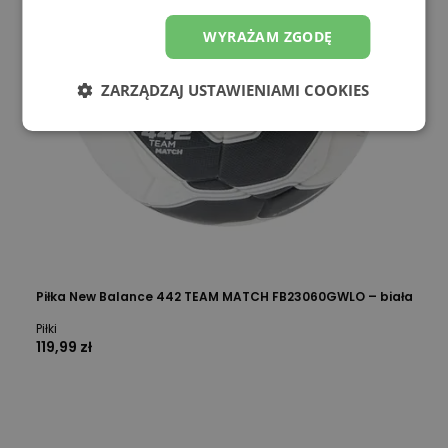
WYRAŻAM ZGODĘ
ZARZĄDZAJ USTAWIENIAMI COOKIES
Piłka New Balance 442 TEAM MATCH FB23060GWLO – biała
Piłki
119,99 zł