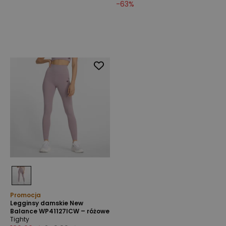
-
63
%
Promocja
Legginsy damskie New
Balance WP41127ICW – różowe
Tighty