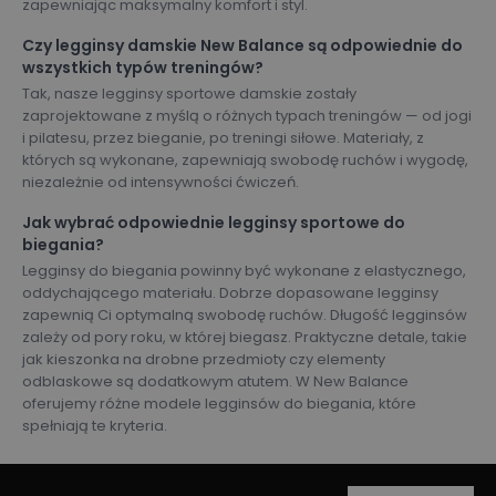
zapewniając maksymalny komfort i styl.
Czy legginsy damskie New Balance są odpowiednie do
wszystkich typów treningów?
Tak, nasze legginsy sportowe damskie zostały
zaprojektowane z myślą o różnych typach treningów — od jogi
i pilatesu, przez bieganie, po treningi siłowe. Materiały, z
których są wykonane, zapewniają swobodę ruchów i wygodę,
niezależnie od intensywności ćwiczeń.
Jak wybrać odpowiednie legginsy sportowe do
biegania?
Legginsy do biegania powinny być wykonane z elastycznego,
oddychającego materiału. Dobrze dopasowane legginsy
zapewnią Ci optymalną swobodę ruchów. Długość legginsów
zależy od pory roku, w której biegasz. Praktyczne detale, takie
jak kieszonka na drobne przedmioty czy elementy
odblaskowe są dodatkowym atutem. W New Balance
oferujemy różne modele legginsów do biegania, które
spełniają te kryteria.