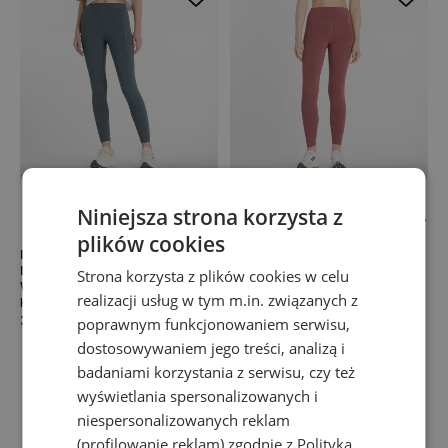
Niniejsza strona korzysta z
plików cookies
Legginsy damskie do biegania
Promocja
New Balance Sleek
Legginsy damskie do biegania
Strona korzysta z plików cookies w celu
WP51268GT – szare
New Balance Sleek
realizacji usług w tym m.in. związanych z
Kolekcja do biegania
WP51268WAD – różowe
Kolekcja do biegania
389,99 zł
poprawnym funkcjonowaniem serwisu,
169,99 zł
409,99 zł
dostosowywaniem jego treści, analizą i
-
59
%
badaniami korzystania z serwisu, czy też
wyświetlania spersonalizowanych i
niespersonalizowanych reklam
(profilowanie reklam) zgodnie z
Polityką