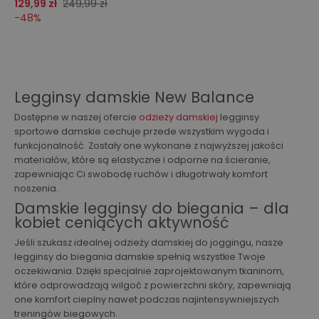
129,99 zł
249,99 zł
-
48
%
Legginsy damskie New Balance
Dostępne w naszej ofercie
odzieży damskiej
legginsy
sportowe damskie cechuje przede wszystkim wygoda i
funkcjonalność. Zostały one wykonane z najwyższej jakości
materiałów, które są elastyczne i odporne na ścieranie,
zapewniając Ci swobodę ruchów i długotrwały komfort
noszenia.
Damskie legginsy do biegania – dla
kobiet ceniących aktywność
Jeśli szukasz idealnej odzieży damskiej do joggingu, nasze
legginsy do biegania damskie spełnią wszystkie Twoje
oczekiwania. Dzięki specjalnie zaprojektowanym tkaninom,
które odprowadzają wilgoć z powierzchni skóry, zapewniają
one komfort cieplny nawet podczas najintensywniejszych
treningów biegowych.