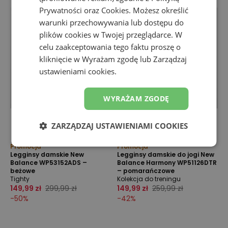
Prywatności
oraz
Cookies
. Możesz określić
warunki przechowywania lub dostępu do
plików cookies w Twojej przeglądarce. W
celu zaakceptowania tego faktu proszę o
kliknięcie w Wyrażam zgodę lub Zarządzaj
ustawieniami cookies.
WYRAŻAM ZGODĘ
ZARZĄDZAJ USTAWIENIAMI COOKIES
Promocja
Promocja
Legginsy damskie New
Legginsy damskie do jogi New
Balance WP53152ADS –
Balance Harmony WP51126DTR
beżowe
– pomarańczowe
Tighty
Kolekcja do treningu
149,99 zł
299,99 zł
149,99 zł
259,99 zł
-
50
%
-
42
%