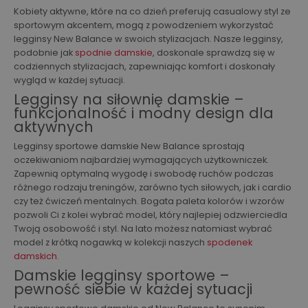
Kobiety aktywne, które na co dzień preferują casualowy styl ze
sportowym akcentem, mogą z powodzeniem wykorzystać
legginsy New Balance w swoich stylizacjach. Nasze legginsy,
podobnie jak
spodnie damskie
, doskonale sprawdzą się w
codziennych stylizacjach, zapewniając komfort i doskonały
wygląd w każdej sytuacji.
Legginsy na siłownię damskie –
funkcjonalność i modny design dla
aktywnych
Legginsy sportowe damskie New Balance sprostają
oczekiwaniom najbardziej wymagających użytkowniczek.
Zapewnią optymalną wygodę i swobodę ruchów podczas
różnego rodzaju treningów, zarówno tych siłowych, jak i cardio
czy też ćwiczeń mentalnych. Bogata paleta kolorów i wzorów
pozwoli Ci z kolei wybrać model, który najlepiej odzwierciedla
Twoją osobowość i styl. Na lato możesz natomiast wybrać
model z krótką nogawką w kolekcji naszych
spodenek
damskich
.
Damskie legginsy sportowe –
pewność siebie w każdej sytuacji