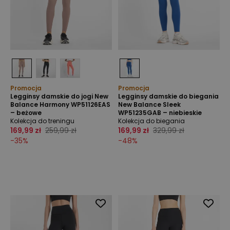
Promocja
Promocja
Legginsy damskie do jogi New
Legginsy damskie do biegania
Balance Harmony WP51126EAS
New Balance Sleek
– beżowe
WP51235GAB – niebieskie
Kolekcja do treningu
Kolekcja do biegania
169,99 zł
259,99 zł
169,99 zł
329,99 zł
-
35
%
-
48
%