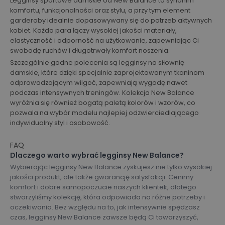
Legginsy sportowe damskie od New Balance to synonim
komfortu, funkcjonalności oraz stylu, a przy tym element
garderoby idealnie dopasowywany się do potrzeb aktywnych
kobiet. Każda para łączy wysokiej jakości materiały,
elastyczność i odporność na użytkowanie, zapewniając Ci
swobodę ruchów i długotrwały komfort noszenia​​.
Szczególnie godne polecenia są legginsy na siłownię
damskie, które dzięki specjalnie zaprojektowanym tkaninom
odprowadzającym wilgoć, zapewniają wygodę nawet
podczas intensywnych treningów​​. Kolekcja New Balance
wyróżnia się również bogatą paletą kolorów i wzorów, co
pozwala na wybór modelu najlepiej odzwierciedlającego
indywidualny styl i osobowość​​.
FAQ
Dlaczego warto wybrać legginsy New Balance?
Wybierając legginsy New Balance zyskujesz nie tylko wysokiej
jakości produkt, ale także gwarancję satysfakcji. Cenimy
komfort i dobre samopoczucie naszych klientek, dlatego
stworzyliśmy kolekcję, która odpowiada na różne potrzeby i
oczekiwania. Bez względu na to, jak intensywnie spędzasz
czas, legginsy New Balance zawsze będą Ci towarzyszyć,