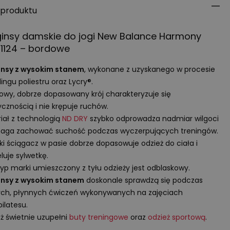
 produktu
ginsy damskie do jogi New Balance Harmony
1124 – bordowe
insy z wysokim stanem
, wykonane z uzyskanego w procesie
lingu poliestru oraz Lycry®.
owy, dobrze dopasowany krój charakteryzuje się
ycznością i nie krępuje ruchów.
iał z technologią
ND
DRY
szybko odprowadza nadmiar wilgoci
maga zachować suchość podczas wyczerpujących treningów.
ki ściągacz w pasie dobrze dopasowuje odzież do ciała i
uje sylwetkę.
yp marki umieszczony z tyłu odzieży jest odblaskowy.
insy z wysokim stanem
doskonale sprawdzą się podczas
ch, płynnych ćwiczeń wykonywanych na zajęciach
 pilatesu.
ż świetnie uzupełni
buty treningowe
oraz
odzież sportową
.