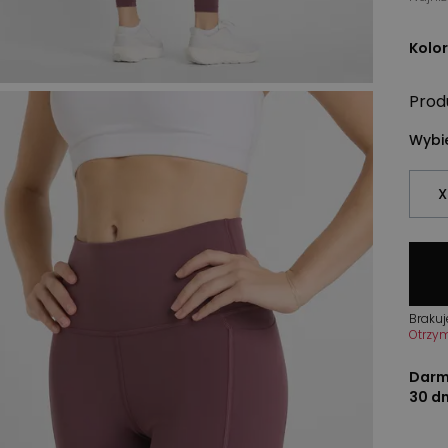
Kolor
Prod
Wybie
X
Brakuj
Otrzy
Darm
30 d