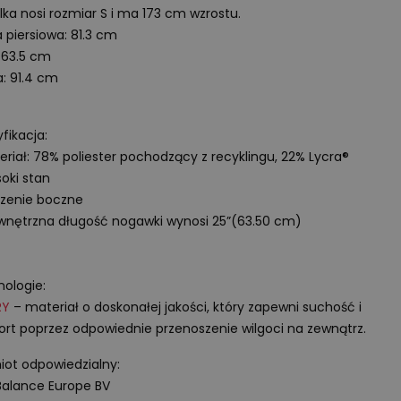
ka nosi rozmiar
S
i ma
173 cm
wzrostu.
a piersiowa: 81.3 cm
: 63.5 cm
a: 91.4 cm
fikacja:
eriał: 78% poliester pochodzący z recyklingu, 22% Lycra®
oki stan
szenie boczne
nętrzna długość nogawki wynosi 25”(63.50 cm)
ologie:
RY
– materiał o doskonałej jakości, który zapewni suchość i
rt poprzez odpowiednie przenoszenie wilgoci na zewnątrz.
ot odpowiedzialny:
alance Europe BV