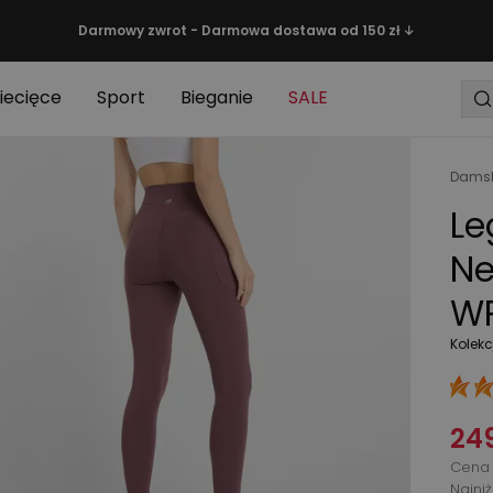
Darmowy zwrot - Darmowa dostawa od 150 zł ↓
iecięce
Sport
Bieganie
SALE
Damsk
Le
Ne
WP
Kolekc
249
Cena 
Najni