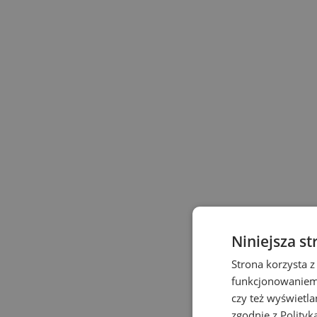
Niniejsza st
Strona korzysta z
funkcjonowaniem 
czy też wyświetl
zgodnie z
Polityk