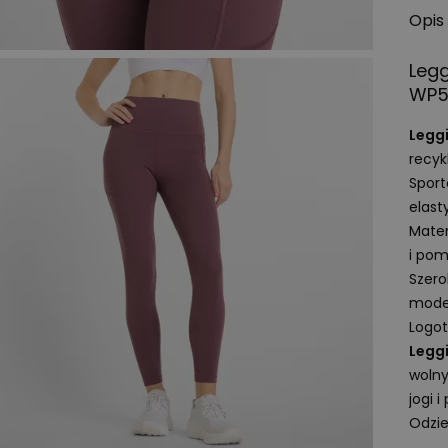
Opis
Leg
WP5
Legg
recyk
Sport
elast
Mater
i po
Szero
model
Logot
Legg
wolny
jogi i
Odzie