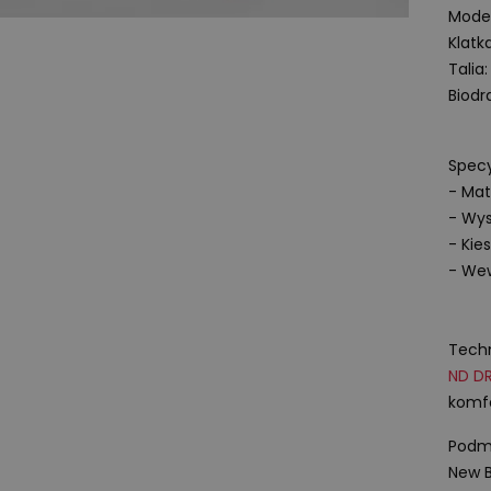
Model
Klatk
Talia
Biodr
Specy
- Mat
- Wys
- Kie
- Wew
Techn
ND
D
komfo
Podmi
New B