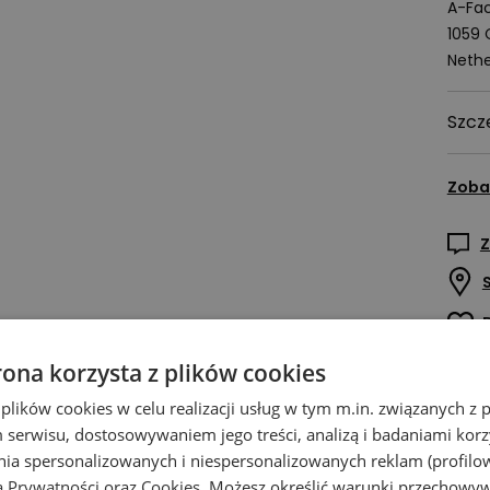
A-Fac
1059
Nethe
Szcz
Zoba
Z
rona korzysta z plików cookies
 plików cookies w celu realizacji usług w tym m.in. związanych 
serwisu, dostosowywaniem jego treści, analizą i badaniami korzy
ania spersonalizowanych i niespersonalizowanych reklam (profilo
ą Prywatności
oraz
Cookies
. Możesz określić warunki przechowy