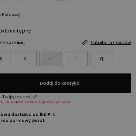
:
Bordowy
ukt
dostępny
rz rozmiar:
Tabela rozmiarów
S
S
M
L
XL
Dodaj do koszyka
e Twojego rozmiaru?
maj powiadomienie o jego dostępności
owa dostawa od 150 PLN
ni na darmowy zwrot