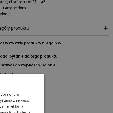
torij, Pilotenstraat 35 – 45
 CH Amsterdam
rlands
egóły produktu
cz wszystkie produkty z
Legginsy
adaj pytanie do tego produktu
Sprawdź dostępność w salonie
Dodaj do ulubionych
Porozmawiaj na czacie
z poprawnym
stania z serwisu,
wanie reklam)
wania lub dostępu