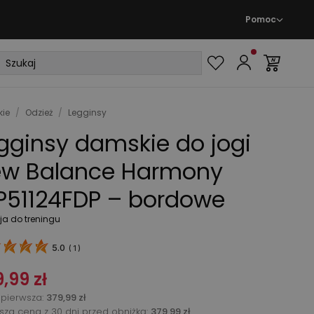
Pomoc
ie
/
Odzież
/
Legginsy
gginsy damskie do jogi
w Balance Harmony
51124FDP – bordowe
ja do treningu
5.0
(
1
)
,99 zł
pierwsza
:
379,99 zł
ższa cena z 30 dni przed obniżką:
379,99 zł