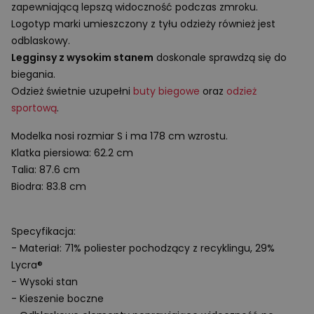
zapewniającą lepszą widoczność podczas zmroku.
Logotyp marki umieszczony z tyłu odzieży również jest
odblaskowy.
Legginsy z wysokim stanem
doskonale sprawdzą się do
biegania.
Odzież świetnie uzupełni
buty biegowe
oraz
odzież
sportową
.
Modelka nosi rozmiar
S
i ma
178 cm
wzrostu.
Klatka piersiowa: 62.2 cm
Talia: 87.6 cm
Biodra: 83.8 cm
Specyfikacja:
- Materiał: 71% poliester pochodzący z recyklingu, 29%
Lycra®
- Wysoki stan
- Kieszenie boczne