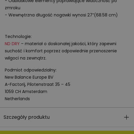
- Odblaskowe elementy poprawiające widoczność po
zmroku
- Wewnętrzna długość nogawki wynosi 27”(68.58 cm)
Technologie:
ND
DRY
– materiał o doskonałej jakości, który zapewni
suchość i komfort poprzez odpowiednie przenoszenie
wilgoci na zewnątrz.
Podmiot odpowiedzialny:
New Balance Europe BV
A-Factorij, Pilotenstraat 35 – 45
1059 CH Amsterdam
Netherlands
Szczegóły produktu