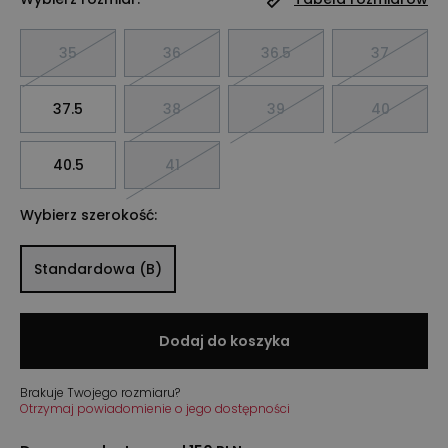
35
36
36.5
37
37.5
38
39
40
40.5
41
Wybierz szerokość:
Standardowa (B)
Dodaj do koszyka
Brakuje Twojego rozmiaru?
Otrzymaj powiadomienie o jego dostępności