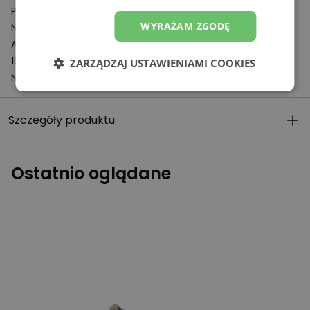
Podmiot odpowiedzialny:
WYRAŻAM ZGODĘ
New Balance Europe BV
A-Factorij, Pilotenstraat 35 – 45
1059 CH Amsterdam
ZARZĄDZAJ USTAWIENIAMI COOKIES
Netherlands
Szczegóły produktu
Ostatnio oglądane