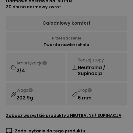
Darmowa dostawa od 150 PLN
30 dni na darmowy zwrot
Całodniowy komfort
Przeznaczenie
Twarda nawierzchnia
Rodzaj stopy
Amortyzacja
i
Neutralna /
2/4
Supinacja
Waga
Drop
i
i
202 9g
6 mm
Zobacz wszystkie produkty z
NEUTRALNE / SUPINACJA
Zadaj pytanie do tego produktu