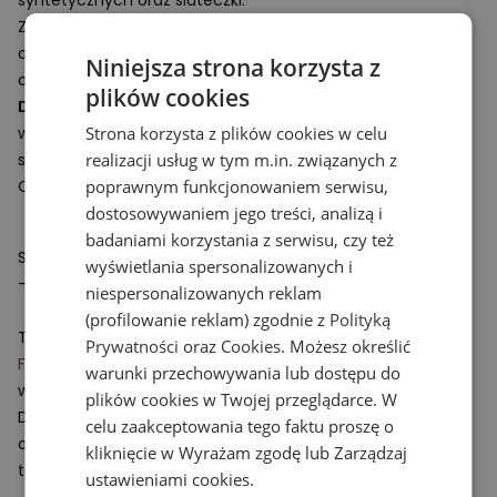
syntetycznych oraz siateczki.
Zastosowana w podeszwie środkowej pianka
Fresh Foam
charakteryzuje się dużą amortyzacją i odpornością na
Niniejsza strona korzysta z
odkształcenia.
plików cookies
Damskie buty do biegania
Fresh Foam Arishi v4 to
Strona korzysta z plików cookies w celu
wszechstronny model dla wszystkich tych, którzy cenią
realizacji usług w tym m.in. związanych z
sobie lekkość i dynamikę.
poprawnym funkcjonowaniem serwisu,
Obuwie doskonale uzupełni
damską odzież sportową
.
dostosowywaniem jego treści, analizą i
badaniami korzystania z serwisu, czy też
Specyfikacja:
wyświetlania spersonalizowanych i
- Drop: 6 mm
niespersonalizowanych reklam
(profilowanie reklam) zgodnie z
Polityką
Technologie:
Prywatności
oraz
Cookies
. Możesz określić
Fresh Foam
– innowacyjna lekka pianka amortyzująca o
warunki przechowywania lub dostępu do
wysokiej odporności na odkształcenia.
plików cookies w Twojej przeglądarce. W
Dzięki odpowiedniej strukturze zapewnia miękkość oraz
celu zaakceptowania tego faktu proszę o
odpowiednią ochronę stawów podczas dłuższych
kliknięcie w Wyrażam zgodę lub Zarządzaj
treningów.
ustawieniami cookies.