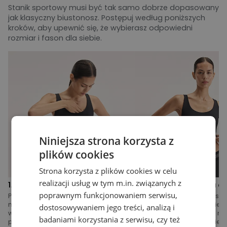
Stanik sportowy musi być tak samo dobrze dopasowany
jak klasyczny biustonosz. Postępuj według poniższych
kroków, aby upewnić się, że wybierasz odpowiedni
rozmiar i fason dla siebie.
Niniejsza strona korzysta z
plików cookies
Strona korzysta z plików cookies w celu
realizacji usług w tym m.in. związanych z
1. Pozycja miseczek
2. Dopasowanie paska d
poprawnym funkcjonowaniem serwisu,
Pochyl się do przodu i ułóż piersi w
Wsuń dwa palce pod pas –
miseczkach tak, aby całkowicie
przesuwać się swobodnie wo
dostosowywaniem jego treści, analizą i
wypełniały ich wnętrze. Pas dolny
piersiowej. Jeśli taki ruch nie
badaniami korzystania z serwisu, czy też
powinien stabilnie przylegać pod
możliwy - spróbuj przymierz