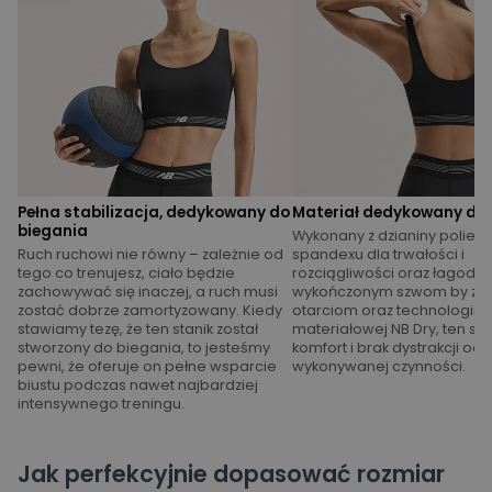
Pełna stabilizacja, dedykowany do
Materiał dedykowany do 
biegania
Wykonany z dzianiny poliestr
Ruch ruchowi nie równy – zależnie od
spandexu dla trwałości i
tego co trenujesz, ciało będzie
rozciągliwości oraz łagodni
zachowywać się inaczej, a ruch musi
wykończonym szwom by za
zostać dobrze zamortyzowany. Kiedy
otarciom oraz technologii
stawiamy tezę, że ten stanik został
materiałowej NB Dry, ten sta
stworzony do biegania, to jesteśmy
komfort i brak dystrakcji od
pewni, że oferuje on pełne wsparcie
wykonywanej czynności.
biustu podczas nawet najbardziej
intensywnego treningu.
Jak perfekcyjnie dopasować rozmiar