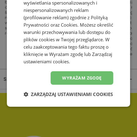
biustem, a miseczki dokładnie
rozmiar, a jeśli odczuwasz 
wyświetlania spersonalizowanych i
obejmować piersi. Jeśli biust jest
swobody pod paskiem - ro
niespersonalizowanych reklam
ściśnięty, wylewa się z miseczek lub
mniejszy. Następnie weź głę
(profilowanie reklam) zgodnie z
Polityką
miseczki wrzynają się w ciało –
oddech – powinnaś móc to 
wybierz większy rozmiar. Jeśli miseczki
bez problemu, natomiast jeś
Prywatności
oraz
Cookies
. Możesz określić
są zbyt luźne – postaw na mniejszy
odczuwasz dyskomfort to oz
warunki przechowywania lub dostępu do
rozmiar.
stanik jest za mały. W ostatn
unieś ręce w górę by sprawd
plików cookies w Twojej przeglądarce. W
guma pozostaje nieruchoma 
celu zaakceptowania tego faktu proszę o
przesuwa się w górę, spróbu
kliknięcie w Wyrażam zgodę lub Zarządzaj
przymierzyć rozmiar mniejsz
ustawieniami cookies.
WYRAŻAM ZGODĘ
Szczegóły produktu
ZARZĄDZAJ USTAWIENIAMI COOKIES