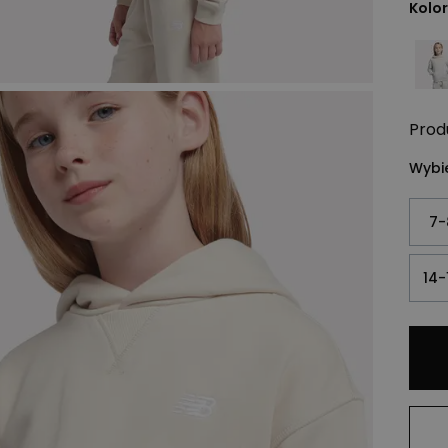
Kolor
Prod
Wybie
7-
14-