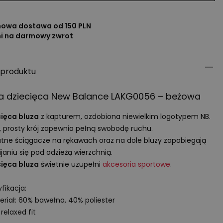
owa dostawa od 150 PLN
ni na darmowy zwrot
 produktu
za dziecięca New Balance LAKG0056 – beżowa
ięca bluza
z kapturem, ozdobiona niewielkim logotypem NB.
, prosty krój zapewnia pełną swobodę ruchu.
atne ściągacze na rękawach oraz na dole bluzy zapobiegają
janiu się pod odzieżą wierzchnią.
ięca bluza
świetnie uzupełni
akcesoria sportowe
.
fikacja:
eriał: 60% bawełna, 40% poliester
 relaxed fit