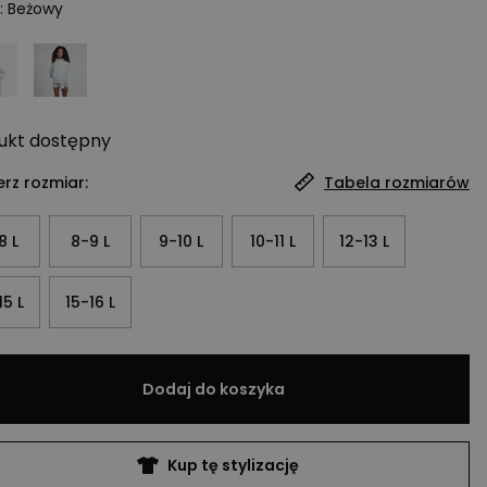
:
Beżowy
ukt
dostępny
rz rozmiar:
Tabela rozmiarów
8 L
8-9 L
9-10 L
10-11 L
12-13 L
15 L
15-16 L
Dodaj do koszyka
Kup tę stylizację