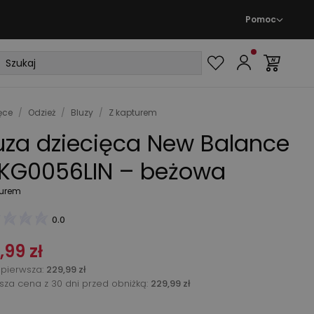
Pomoc
ęce
/
Odzież
/
Bluzy
/
Z kapturem
uza dziecięca New Balance
KG0056LIN – beżowa
turem
0.0
,99 zł
pierwsza
:
229,99 zł
ższa cena z 30 dni przed obniżką:
229,99 zł