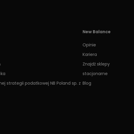
New Balance
Opinie
Kariera
h
Znajdź sklepy
cka
stacjonarne
ej strategii podatkowej NB Poland sp. z
Blog