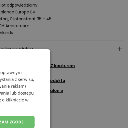
ot odpowiedzialny:
alance Europe BV
torij, Pilotenstraat 35 – 45
 CH Amsterdam
rlands
egóły produktu
cz wszystkie produkty z
Z kapturem
z poprawnym
stania z serwisu,
adaj pytanie do tego produktu
wanie reklam)
Sprawdź dostępność w salonie
wania lub dostępu
 o kliknięcie w
Dodaj do ulubionych
Porozmawiaj na czacie
ŻAM ZGODĘ