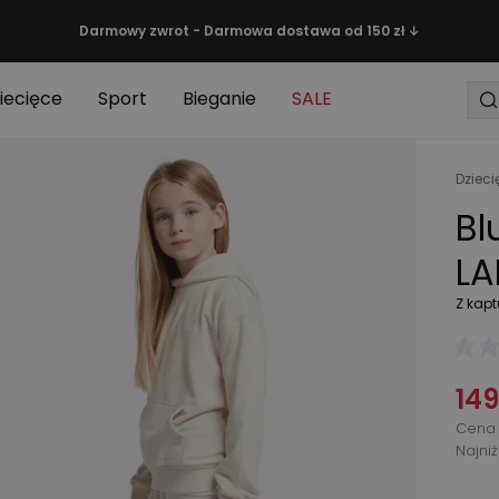
Darmowy zwrot - Darmowa dostawa od 150 zł ↓
iecięce
Sport
Bieganie
SALE
Dzieci
Bl
LA
Z kap
149
Cena 
Najni