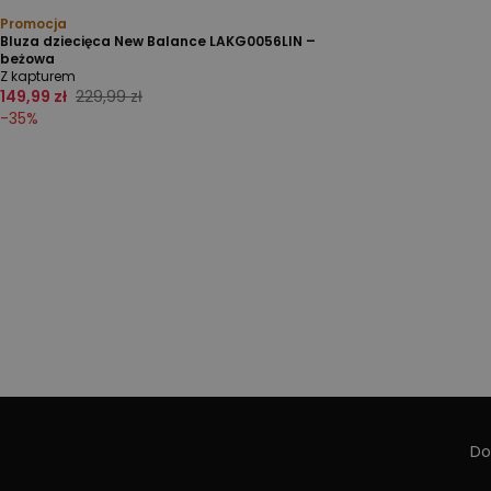
Promocja
Bluza dziecięca New Balance LAKG0056LIN –
beżowa
Z kapturem
149,99 zł
229,99 zł
-
35
%
Do