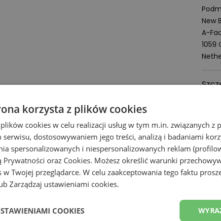
Podmi
New B
A-Fac
1059
Nethe
Szcz
rona korzysta z plików cookies
Zoba
 plików cookies w celu realizacji usług w tym m.in. związanych 
serwisu, dostosowywaniem jego treści, analizą i badaniami korzy
Z
ania spersonalizowanych i niespersonalizowanych reklam (profilo
ą Prywatności
oraz
Cookies
. Możesz określić warunki przechowy
 w Twojej przeglądarce. W celu zaakceptowania tego faktu proszę
b Zarządzaj ustawieniami cookies.
USTAWIENIAMI COOKIES
WYRA