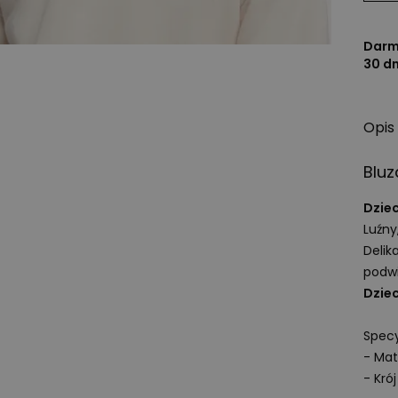
Darm
30 d
Opis
Blu
Dziec
Luźny
Delik
podwi
Dziec
Specy
- Mat
- Krój