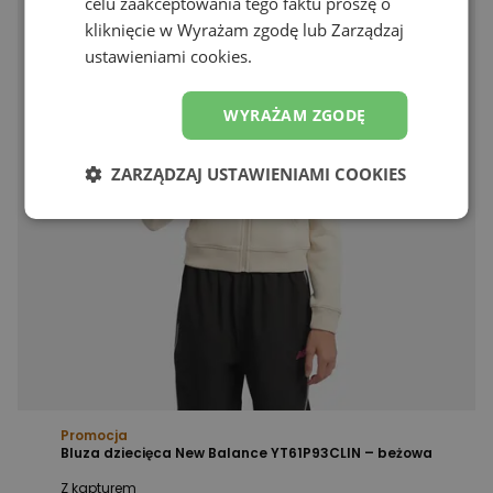
celu zaakceptowania tego faktu proszę o
kliknięcie w Wyrażam zgodę lub Zarządzaj
ustawieniami cookies.
WYRAŻAM ZGODĘ
ZARZĄDZAJ USTAWIENIAMI COOKIES
Promocja
Bluza dziecięca New Balance YT61P93CLIN – beżowa
Z kapturem