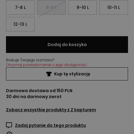
7-8 L
8-9 L
9-10 L
10-11 L
12-13 L
Dodaj do koszyka
Brakuje Twojego rozmiaru?
Otrzymaj powiadomienie o jego dostępności
Kup tę stylizację
Darmowa dostawa od 150 PLN
30 dni na darmowy zwrot
Zobacz wszystkie produkty z
Z kapturem
Zadaj pytanie do tego produktu