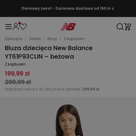
Darmowy zwrot - Darmowa dostawa od 150 zł ↓
Dziecięce
/
Odzież
/
Bluzy
/
Z kapturem
Bluza dziecięca New Balance
YT61P93CLIN – beżowa
Z kapturem
199,99 zł
299,99 zł
Najniższa cena z 30 dni przed obniżką:
299,99 zł