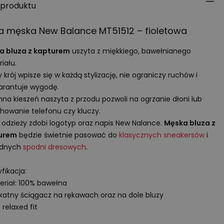
 produktu
a męska New Balance MT51512 – fioletowa
a bluza z kapturem
uszyta z miękkiego, bawełnianego
iału.
y krój wpisze się w każdą stylizację, nie ograniczy ruchów i
arantuje wygodę.
na kieszeń naszyta z przodu pozwoli na ogrzanie dłoni lub
howanie telefonu czy kluczy.
 odzieży zdobi logotyp oraz napis New Nalance.
Męska bluza z
urem
będzie świetnie pasować do
klasycznych sneakersów
i
dnych
spodni dresowych
.
fikacja:
eriał: 100% bawełna
ikatny ściągacz na rękawach oraz na dole bluzy
: relaxed fit