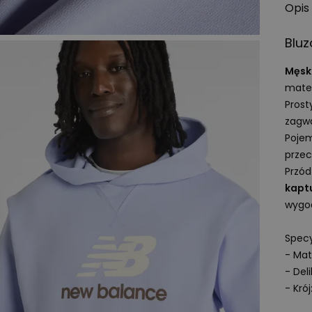
Opis
Bluz
Męsk
mater
Prost
zagw
Pojem
przec
Przód
kapt
wygo
Specy
- Mat
- Del
- Krój