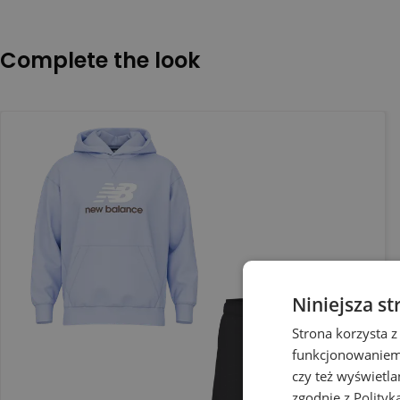
Complete the look
Niniejsza st
Strona korzysta z
funkcjonowaniem 
czy też wyświetl
zgodnie z
Polityk