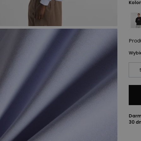
Kolor
Prod
Wybie
Darm
30 d