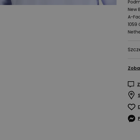
Podmi
New B
A-Fac
1059
Nethe
Szcz
Zoba
Z