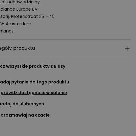
ot odpowiedzialny:
alance Europe BV
torij, Pilotenstraat 35 – 45
 CH Amsterdam
rlands
egóły produktu
cz wszystkie produkty z
Bluzy
adaj pytanie do tego produktu
Sprawdź dostępność w salonie
Dodaj do ulubionych
Porozmawiaj na czacie