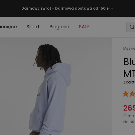
Darmowy zwrot - Darmowa dostawa od 150 zł ↓
iecięce
Sport
Bieganie
SALE
Męski
Bl
MT
Z kap
269
Cena 
Najni