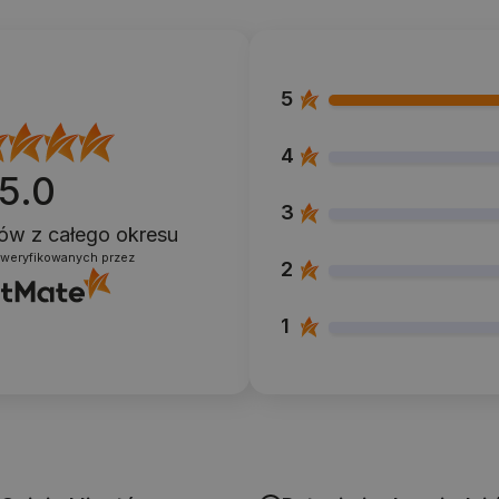
5
4
5.0
3
ntów
z całego okresu
zweryfikowanych przez
2
1