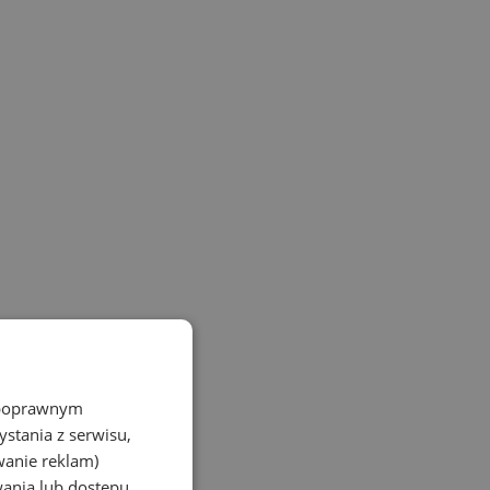
z poprawnym
stania z serwisu,
wanie reklam)
wania lub dostępu