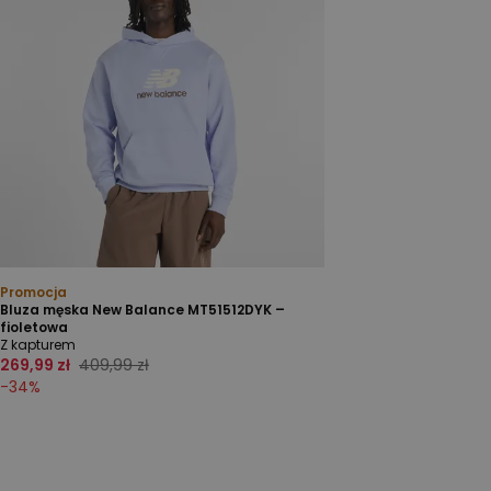
Promocja
Bluza męska New Balance MT51512DYK –
fioletowa
Z kapturem
269,99 zł
409,99 zł
-
34
%