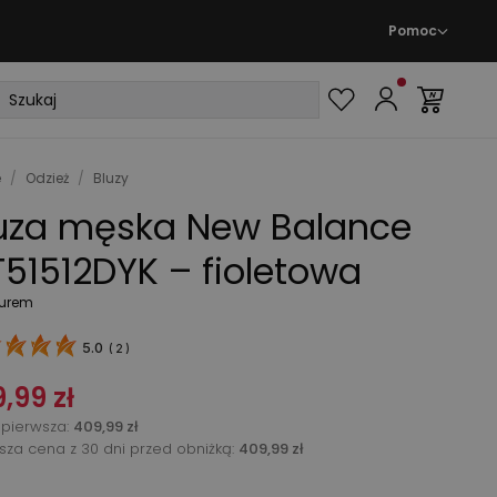
Pomoc
e
/
Odzież
/
Bluzy
uza męska New Balance
51512DYK – fioletowa
turem
5.0
(
2
)
,99 zł
pierwsza
:
409,99 zł
ższa cena z 30 dni przed obniżką:
409,99 zł