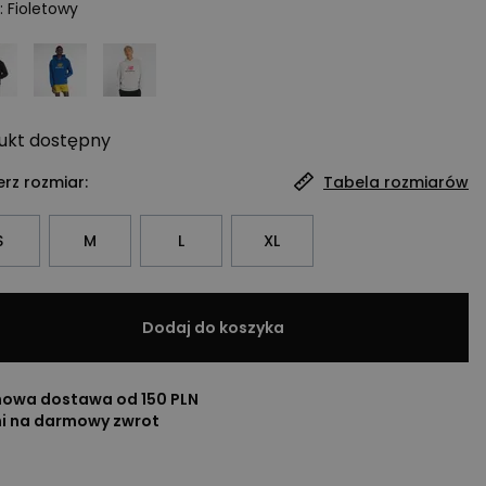
:
Fioletowy
ukt
dostępny
rz rozmiar:
Tabela rozmiarów
S
M
L
XL
Dodaj do koszyka
owa dostawa od 150 PLN
ni na darmowy zwrot