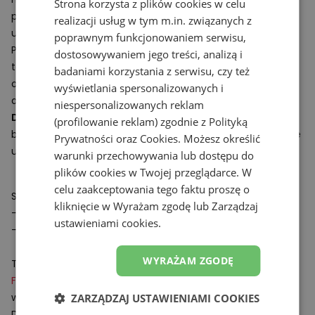
Strona korzysta z plików cookies w celu
poziom wentylacji, wysoki komfort oraz wygodę
realizacji usług w tym m.in. związanych z
użytkowania.
poprawnym funkcjonowaniem serwisu,
Podeszwę środkową wykonano z wykorzystaniem
dostosowywaniem jego treści, analizą i
X
technologii
Fresh Foam
, lekkiej pianki o wysokiej
badaniami korzystania z serwisu, czy też
odporności na odkształcenia i właściwościach
wyświetlania spersonalizowanych i
amortyzujących.
niespersonalizowanych reklam
Damskie buty do biegania
New Balance z serii 880 v15
(profilowanie reklam) zgodnie z
Polityką
będą doskonałym wyborem na codzienny trening, świetnie
Prywatności
oraz
Cookies
. Możesz określić
uzupełnią profesjonalną
odzież sportową
.
warunki przechowywania lub dostępu do
plików cookies w Twojej przeglądarce. W
celu zaakceptowania tego faktu proszę o
Specyfikacja:
kliknięcie w Wyrażam zgodę lub Zarządzaj
- Waga: 238 g (rozmiar 37.5 EU)
ustawieniami cookies.
- Drop: 6 mm
WYRAŻAM ZGODĘ
Technologie:
X
Fresh Foam
– innowacyjna lekka pianka amortyzująca o
wysokiej odporności na odkształcenia.
ZARZĄDZAJ USTAWIENIAMI COOKIES
Dzięki odpowiedniej strukturze zapewnia miękkość oraz