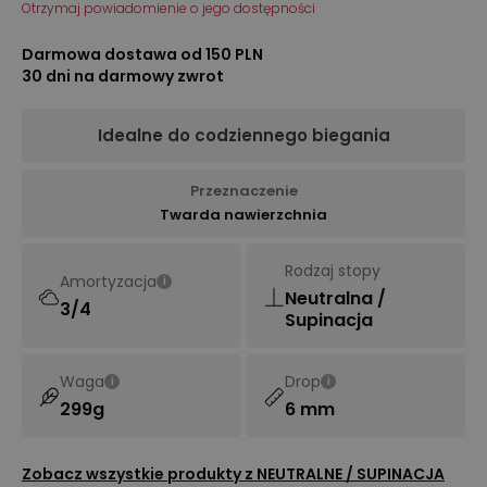
Otrzymaj powiadomienie o jego dostępności
Darmowa dostawa od 150 PLN
30 dni na darmowy zwrot
Idealne do codziennego biegania
Przeznaczenie
Twarda nawierzchnia
Rodzaj stopy
Amortyzacja
i
Neutralna /
3/4
Supinacja
Waga
Drop
i
i
299g
6 mm
Zobacz wszystkie produkty z
NEUTRALNE / SUPINACJA