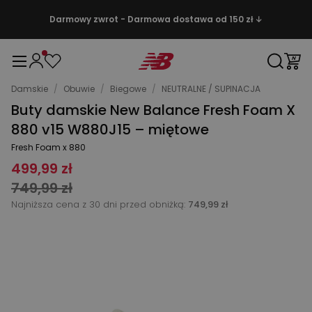
Darmowy zwrot - Darmowa dostawa od 150 zł ↓
Damskie
/
Obuwie
/
Biegowe
/
NEUTRALNE / SUPINACJA
Buty damskie New Balance Fresh Foam X
880 v15 W880J15 – miętowe
Fresh Foam x 880
499,99 zł
749,99 zł
Najniższa cena z 30 dni przed obniżką:
749,99 zł