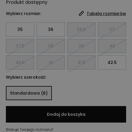
Produkt
dostępny
Wybierz rozmiar:
Tabela rozmiarów
35
36
36.5
37
37.5
38
39
40
40.5
41
41.5
42.5
Wybierz szerokość:
Standardowa (B)
Dodaj do koszyka
Brakuje Twojego rozmiaru?