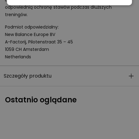
odpowiednią ochronę stawów podczas dłuższych
treningów.
Podmiot odpowiedzialny:
New Balance Europe BV
A-Factorij, Pilotenstraat 35 – 45
1059 CH Amsterdam
Netherlands
Szczegóły produktu
Ostatnio oglądane