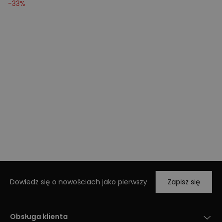
-
33
%
Dowiedz się o nowościach jako pierwszy
Zapisz się
Obsługa klienta