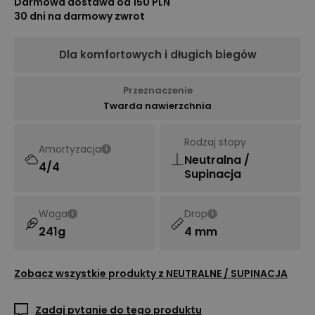
Darmowa dostawa od 150 PLN
30 dni na darmowy zwrot
Dla komfortowych i długich biegów
Przeznaczenie
Twarda nawierzchnia
Rodzaj stopy
Amortyzacja
i
Neutralna /
4/4
Supinacja
Waga
Drop
i
i
241g
4 mm
Zobacz wszystkie produkty z
NEUTRALNE / SUPINACJA
Zadaj pytanie do tego produktu