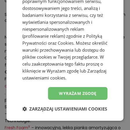
do kształtu stopy.
poprawnym funkcjonowaniem serwisu,
dostosowywaniem jego treści, analizą i
Są idealne codziennych treningów i długich sesji biegowych
badaniami korzystania z serwisu, czy też
dzięki
maksymalnej amortyzacji i komfortowi
.
wyświetlania spersonalizowanych i
niespersonalizowanych reklam
(profilowanie reklam) zgodnie z
Polityką
New Balance Fresh Foam x More v6 zostały zaprojektowane
Prywatności
oraz
Cookies
. Możesz określić
specjalnie do
biegania po asfalcie
i utwardzonych
warunki przechowywania lub dostępu do
nawierzchniach.
plików cookies w Twojej przeglądarce. W
Czarne buty do biegania damskie – styl spotyka
celu zaakceptowania tego faktu proszę o
funkcjonalność
kliknięcie w Wyrażam zgodę lub Zarządzaj
Czarne buty do biegania damskie
New Balance Fresh
ustawieniami cookies.
Foam x More v6 doskonale komponują się ze
sportową
odzieżą damską
i
sportowymi koszulkami do biegania
. Uniwersalny czarny kolor obuwia i biała podeszwa
WYRAŻAM ZGODĘ
pozwalają łączyć je z różnymi stylizacjami treningowymi.
Specyfikacja:
ZARZĄDZAJ USTAWIENIAMI COOKIES
- Drop: 4 mm
Technologie:
X
Fresh Foam
– innowacyjna, lekka pianka amortyzująca o