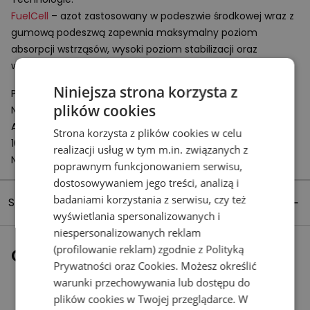
FuelCell
– azot zastosowany w podeszwie środkowej wraz z
gumową podeszwą zapewnia maksymalny poziom
absorpcji wstrząsów, wysoki poziom stabilizacji oraz
wsparcia podczas biegu.
Niniejsza strona korzysta z
Podmiot odpowiedzialny:
plików cookies
New Balance Europe BV
A-Factorij, Pilotenstraat 35 – 45
Strona korzysta z plików cookies w celu
1059 CH Amsterdam
realizacji usług w tym m.in. związanych z
Netherlands
poprawnym funkcjonowaniem serwisu,
dostosowywaniem jego treści, analizą i
badaniami korzystania z serwisu, czy też
Szczegóły produktu
wyświetlania spersonalizowanych i
niespersonalizowanych reklam
(profilowanie reklam) zgodnie z
Polityką
Ostatnio oglądane
Prywatności
oraz
Cookies
. Możesz określić
warunki przechowywania lub dostępu do
plików cookies w Twojej przeglądarce. W