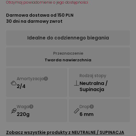
Otrzymaj powiadomienie o jego dostępności
Darmowa dostawa od 150 PLN
30 dni na darmowy zwrot
Idealne do codziennego biegania
Przeznaczenie
Twarda nawierzchnia
Rodzaj stopy
Amortyzacja
i
Neutralna /
2/4
Supinacja
Waga
Drop
i
i
220g
6 mm
Zobacz wszystkie produkty z
NEUTRALNE / SUPINACJA