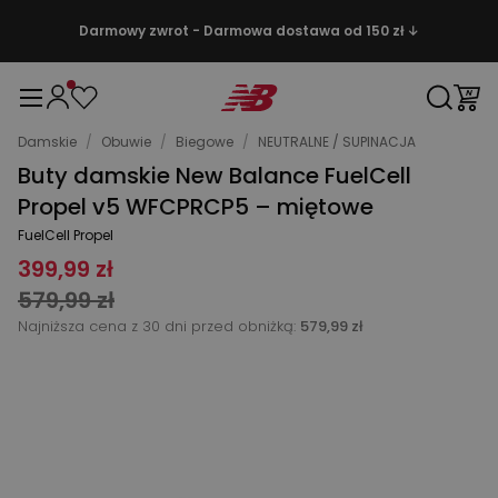
Darmowy zwrot - Darmowa dostawa od 150 zł ↓
Damskie
/
Obuwie
/
Biegowe
/
NEUTRALNE / SUPINACJA
Buty damskie New Balance FuelCell
Propel v5 WFCPRCP5 – miętowe
FuelCell Propel
399,99 zł
579,99 zł
Najniższa cena z 30 dni przed obniżką:
579,99 zł