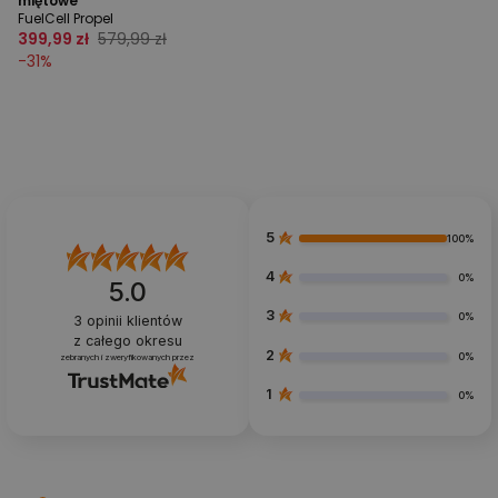
miętowe
FuelCell Propel
399,99 zł
579,99 zł
-
31
%
5
100%
4
0%
5.0
3
0%
3
opinii klientów
z całego okresu
2
0%
zebranych i zweryfikowanych przez
1
0%