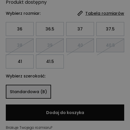
Produkt
dostępny
Wybierz rozmiar:
Tabela rozmiarów
36
36.5
37
37.5
38
39
40
40.5
41
41.5
Wybierz szerokość:
Standardowa (B)
Dodaj do koszyka
Brakuje Twojego rozmiaru?