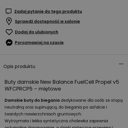
Zadaj pytanie do tego produktu
Sprawdź dostępność w salonie
Dodaj do ulubionych
Porozmawiaj na czacie
Opis produktu
Buty damskie New Balance FuelCell Propel v5
WFCPRCP5 – miętowe
Damskie buty do biegania
dedykowane dla osób ze stopą
neutralną oraz supinującą, do biegania po asfalcie i
twardych nawierzchniach gruntowych.
Wytrzymała i lekka syntetyczna cholewka zapewnia
optymalne dopasowanie, a dzięki siateczce przewiew i