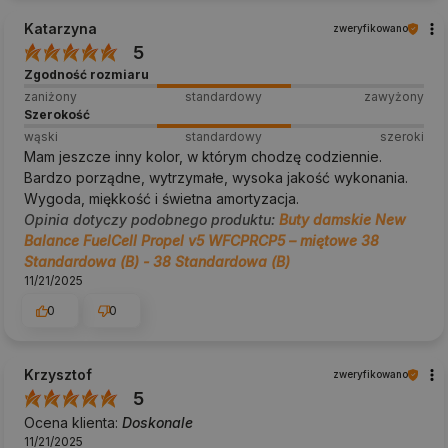
Katarzyna
zweryfikowano
5
Zgodność rozmiaru
zaniżony
standardowy
zawyżony
Szerokość
wąski
standardowy
szeroki
Mam jeszcze inny kolor, w którym chodzę codziennie.
Bardzo porządne, wytrzymałe, wysoka jakość wykonania.
Wygoda, miękkość i świetna amortyzacja.
Opinia dotyczy podobnego produktu:
Buty damskie New
Balance FuelCell Propel v5 WFCPRCP5 – miętowe 38
Standardowa (B) - 38 Standardowa (B)
11/21/2025
0
0
Krzysztof
zweryfikowano
5
Ocena klienta:
Doskonale
11/21/2025