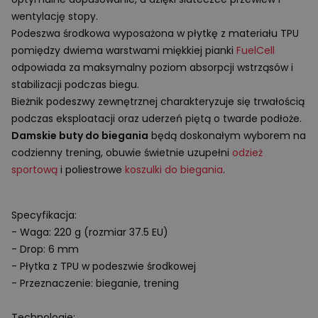
wentylację stopy.
Podeszwa środkowa wyposażona w płytkę z materiału
TPU
pomiędzy dwiema warstwami miękkiej pianki
FuelCell
odpowiada za maksymalny poziom absorpcji wstrząsów i
stabilizacji podczas biegu.
Bieżnik podeszwy zewnętrznej charakteryzuje się trwałością
podczas eksploatacji oraz uderzeń piętą o twarde podłoże.
Damskie buty do biegania
będą doskonałym wyborem na
codzienny trening, obuwie świetnie uzupełni
odzież
sportową
i poliestrowe
koszulki do biegania
.
Specyfikacja:
- Waga: 220 g (rozmiar 37.5 EU)
- Drop: 6 mm
- Płytka z
TPU
w podeszwie środkowej
- Przeznaczenie: bieganie, trening
Technologie: