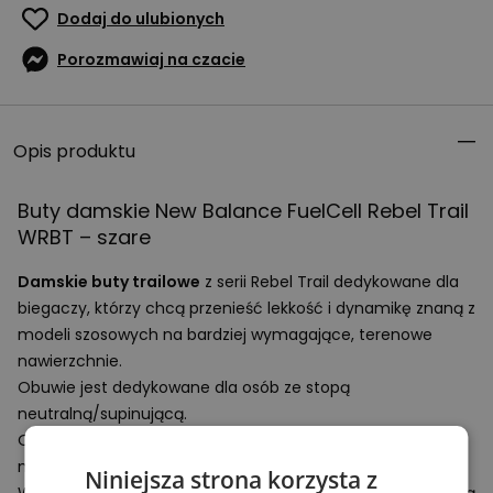
Dodaj do ulubionych
Porozmawiaj na czacie
Opis produktu
Buty damskie New Balance FuelCell Rebel Trail
WRBT
– szare
Damskie buty trailowe
z serii Rebel Trail dedykowane dla
biegaczy, którzy chcą przenieść lekkość i dynamikę znaną z
modeli szosowych na bardziej wymagające, terenowe
nawierzchnie.
Obuwie jest dedykowane dla osób ze stopą
neutralną/supinującą.
Oddychająca cholewka wykonana z siateczki oraz
materiałów syntetycznych posiada zintegrowany język.
Niniejsza strona korzysta z