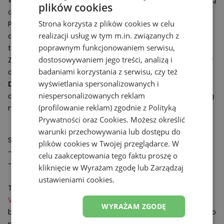
Wzmocniony czubek
Toe Protect
odpowiada za dodatkową
plików cookies
ochronę podczas treningu w terenie.
Strona korzysta z plików cookies w celu
Podeszwa środkowa z pianki
FuelCell
zapewnia sprężystą
realizacji usług w tym m.in. związanych z
amortyzację oraz uczucie napędu co wspiera szybkie
poprawnym funkcjonowaniem serwisu,
tempo biegu.
dostosowywaniem jego treści, analizą i
Zaawansowana podeszwa zewnętrzna
Vibram® Megagrip™
badaniami korzystania z serwisu, czy też
daje dobrą przyczepność nawet na trudnych szlakach.
wyświetlania spersonalizowanych i
Damskie buty trailowe
New Balance FuelCell Rebel Trail
niespersonalizowanych reklam
doskonale uzupełnią
damską odzież sportową
dedykowaną
(profilowanie reklam) zgodnie z
Polityką
na trening oraz do biegania.
Prywatności
oraz
Cookies
. Możesz określić
warunki przechowywania lub dostępu do
Specyfikacja:
plików cookies w Twojej przeglądarce. W
- Drop: 6 mm
celu zaakceptowania tego faktu proszę o
- Waga: 242 g (rozmiar 37.5 EU)
kliknięcie w Wyrażam zgodę lub Zarządzaj
ustawieniami cookies.
Technologie:
Vibram® Megagrip™
– podeszwa zewnętrzna z głębszym
WYRAŻAM ZGODĘ
bieżnikiem, zapewniająca doskonałą przyczepność zarówno