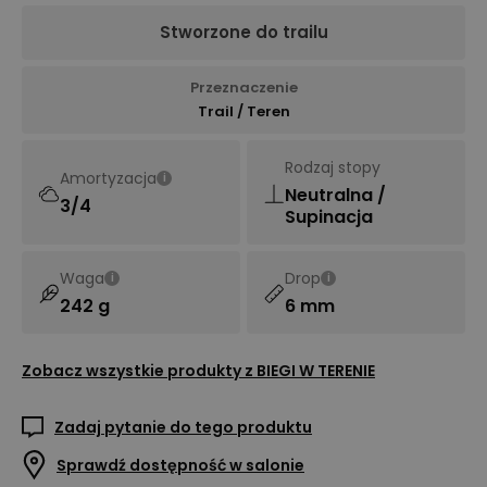
Stworzone do trailu
Przeznaczenie
Trail / Teren
Rodzaj stopy
Amortyzacja
i
Neutralna /
3/4
Supinacja
Waga
Drop
i
i
242 g
6 mm
Zobacz wszystkie produkty z
BIEGI W TERENIE
Zadaj pytanie do tego produktu
Sprawdź dostępność w salonie