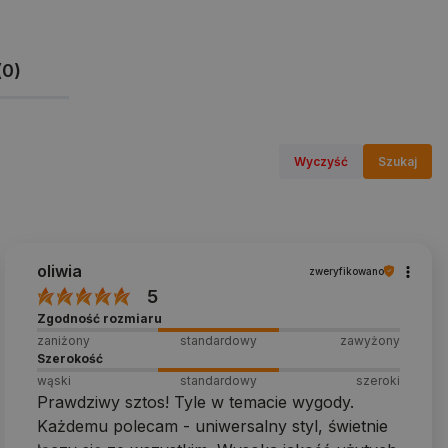
(0)
Wyczyść
Szukaj
oliwia
zweryfikowano
5
Zgodność rozmiaru
zaniżony
standardowy
zawyżony
Szerokość
wąski
standardowy
szeroki
Prawdziwy sztos! Tyle w temacie wygody.
Każdemu polecam - uniwersalny styl, świetnie