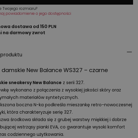
e Twojego rozmiaru?
maj powiadomienie o jego dostępności
owa dostawa od 150 PLN
ni na darmowy zwrot
 produktu
y damskie New Balance WS327 – czarne
kie sneakersy New Balance
z serii 327.
wkę wykonano z połączenia z wysokiej jakości skóry oraz
ymałych materiałów syntetycznych.
kszona boczna N-ka podkreśla mieszankę retro-nowoczesnej
yki, która charakteryzuje serię 327.
zwa środkowa składa się z grubej warstwy miękkiej i dobrze
bującej wstrząsy pianki
EVA
, co gwarantuje wysoki komfort
as codziennego użytkowania.