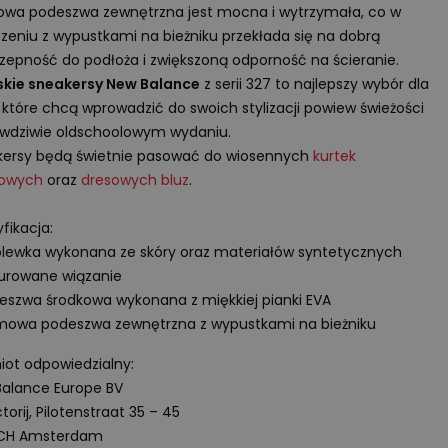
wa podeszwa zewnętrzna jest mocna i wytrzymała, co w
zeniu z wypustkami na bieżniku przekłada się na dobrą
zepność do podłoża i zwiększoną odporność na ścieranie.
kie sneakersy New Balance
z serii 327 to najlepszy wybór dla
 które chcą wprowadzić do swoich stylizacji powiew świeżości
wdziwie oldschoolowym wydaniu.
ersy będą świetnie pasować do wiosennych
kurtek
towych
oraz
dresowych bluz
.
fikacja:
lewka wykonana ze skóry oraz materiałów syntetycznych
urowane wiązanie
eszwa środkowa wykonana z miękkiej pianki
EVA
mowa podeszwa zewnętrzna z wypustkami na bieżniku
ot odpowiedzialny:
alance Europe BV
torij, Pilotenstraat 35 – 45
 CH Amsterdam