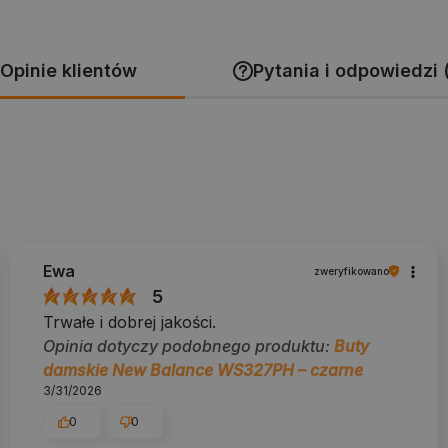
Opinie klientów
Pytania i odpowiedzi 
Ewa
zweryfikowano
5
Trwałe i dobrej jakości.
Opinia dotyczy podobnego produktu:
Buty
damskie New Balance WS327PH – czarne
3/31/2026
0
0