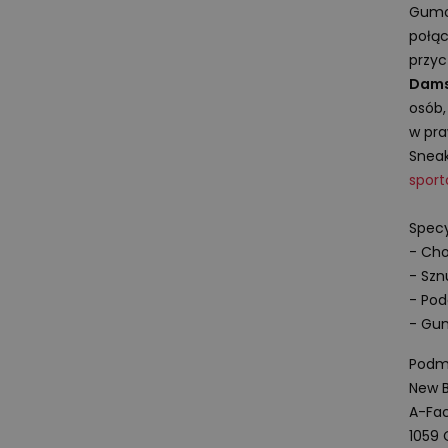
Gumo
połąc
przyc
Dams
osób,
w pra
Sneak
spor
Specy
- Cho
- Szn
- Pod
- Gu
Podmi
New B
A-Fac
1059