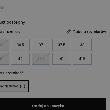
ukt
dostępny
rz rozmiar:
Tabela rozmiarów
6
36.5
37
37.5
38
9
40
40.5
41
41.5
rz szerokość:
andardowa (B)
Dodaj do koszyka