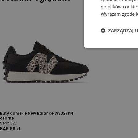
do plików cookies
Wyrażam zgodę lu
ZARZĄDZAJ 
Buty damskie New Balance WS327PH –
czarne
Seria 327
549,99 zł