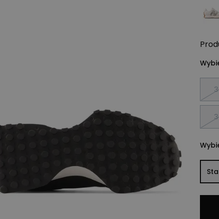
Prod
Wybie
3
3
Wybie
St