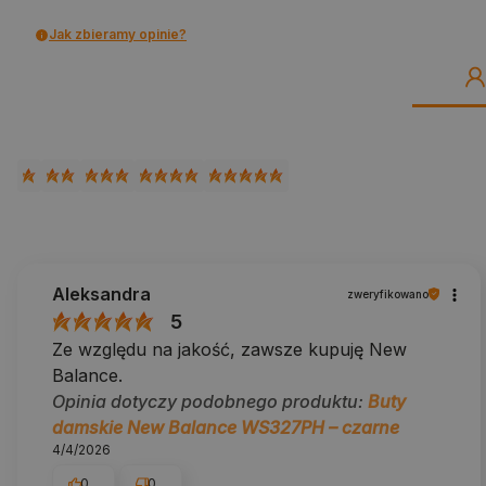
Jak zbieramy opinie?
Aleksandra
zweryfikowano
5
Ze względu na jakość, zawsze kupuję New
Balance.
Opinia dotyczy podobnego produktu:
Buty
damskie New Balance WS327PH – czarne
4/4/2026
0
0