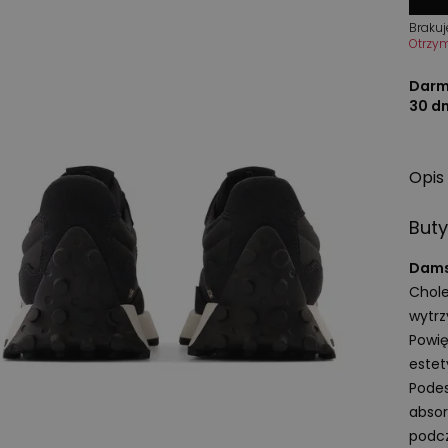
Brakuj
Otrzy
Darm
30 d
Opis
But
Dams
Chole
wytrz
Powię
estet
Podes
absor
podcz