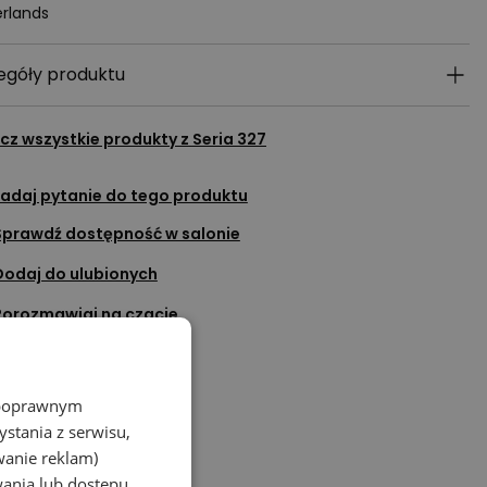
rlands
egóły produktu
cz wszystkie produkty z
Seria 327
adaj pytanie do tego produktu
Sprawdź dostępność w salonie
Dodaj do ulubionych
Porozmawiaj na czacie
z poprawnym
stania z serwisu,
wanie reklam)
wania lub dostępu