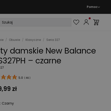
Pomoc
ie
/
Obuwie
/
Klasyczne
/
Seria 327
ty damskie New Balance
327PH – czarne
327
5.0
(
46
)
,99 zł
:
Czarny