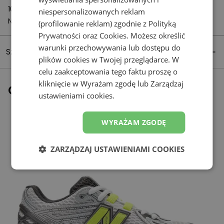
1059 CH Amsterdam
niespersonalizowanych reklam
Netherlands
(profilowanie reklam) zgodnie z
Polityką
Prywatności
oraz
Cookies
. Możesz określić
warunki przechowywania lub dostępu do
Szczegóły produktu
plików cookies w Twojej przeglądarce. W
celu zaakceptowania tego faktu proszę o
kliknięcie w Wyrażam zgodę lub Zarządzaj
Ostatnio oglądane
ustawieniami cookies.
WYRAŻAM ZGODĘ
ZARZĄDZAJ USTAWIENIAMI COOKIES