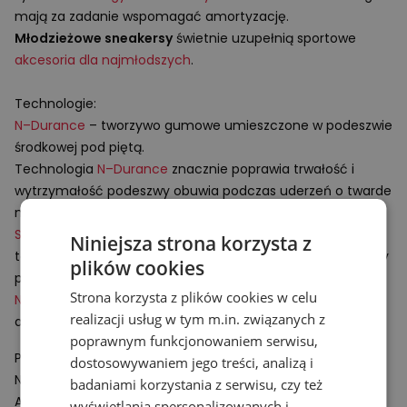
mają za zadanie wspomagać amortyzację.
Młodzieżowe sneakersy
świetnie uzupełnią sportowe
akcesoria dla najmłodszych
.
Technologie:
N–Durance
– tworzywo gumowe umieszczone w podeszwie
środkowej pod piętą.
Technologia
N–Durance
znacznie poprawia trwałość i
wytrzymałość podeszwy obuwia podczas uderzeń o twarde
nawierzchnie.
Stability Web
– system polegający na wsparciu śródstopia,
Niniejsza strona korzysta z
technologia doskonale kontroluje dynamiczne skręty stopy
plików cookies
podczas chodu.
Strona korzysta z plików cookies w celu
N–Ergy
– zaawansowany technologicznie system
realizacji usług w tym m.in. związanych z
amortyzacji wykorzystujący ultralekką poduszkę.
poprawnym funkcjonowaniem serwisu,
Podmiot odpowiedzialny:
dostosowywaniem jego treści, analizą i
New Balance Europe BV
badaniami korzystania z serwisu, czy też
A-Factorij, Pilotenstraat 35 – 45
wyświetlania spersonalizowanych i