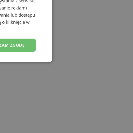
stania z serwisu,
wanie reklam)
wania lub dostępu
 o kliknięcie w
ŻAM ZGODĘ