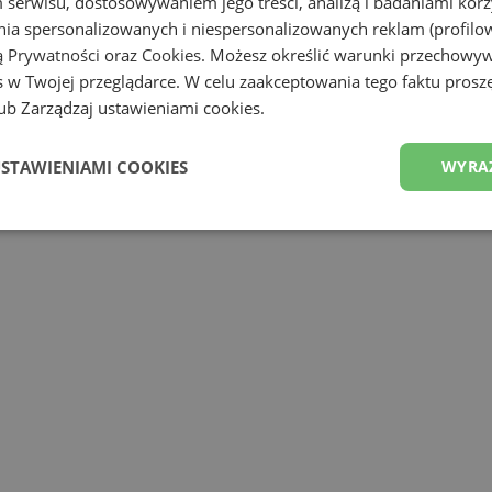
serwisu, dostosowywaniem jego treści, analizą i badaniami korzy
ania spersonalizowanych i niespersonalizowanych reklam (profilo
ą Prywatności
oraz
Cookies
. Możesz określić warunki przechowy
 w Twojej przeglądarce. W celu zaakceptowania tego faktu proszę
b Zarządzaj ustawieniami cookies.
USTAWIENIAMI COOKIES
WYRA