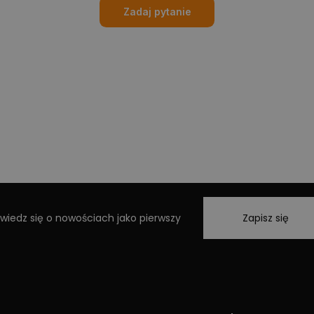
Zadaj pytanie
wiedz się o nowościach jako pierwszy
Zapisz się