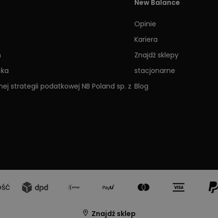
New Balance
Opinie
Kariera
h
Znajdź sklepy
cka
stacjonarne
ej strategii podatkowej NB Poland sp. z
Blog
ość
Znajdź sklep