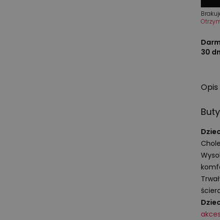
Brakuj
Otrzy
Darm
30 d
Opis
Buty
Dzie
Chole
Wysok
komfo
Trwał
ścier
Dzie
akces