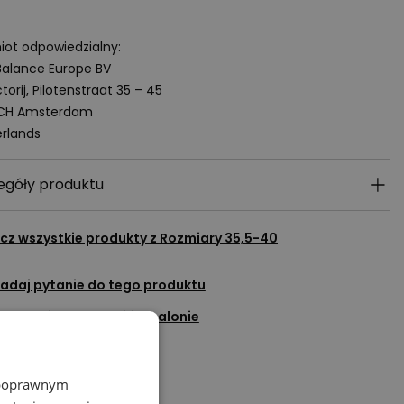
ot odpowiedzialny:
alance Europe BV
torij, Pilotenstraat 35 – 45
 CH Amsterdam
rlands
egóły produktu
cz wszystkie produkty z
Rozmiary 35,5-40
adaj pytanie do tego produktu
Sprawdź dostępność w salonie
Dodaj do ulubionych
Porozmawiaj na czacie
z poprawnym