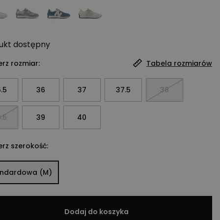
ukt
dostępny
rz rozmiar:
Tabela rozmiarów
.5
36
37
37.5
38
.5
39
40
rz szerokość:
andardowa (M)
Dodaj do koszyka