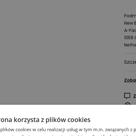
Podmi
New B
A-Fac
1059
Nethe
Szcz
Zoba
Z
rona korzysta z plików cookies
 plików cookies w celu realizacji usług w tym m.in. związanych 