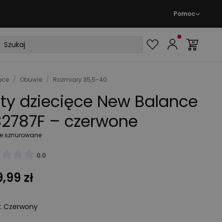
Pomoc
ęce
/
Obuwie
/
Rozmiary 35,5-40
ty dziecięce New Balance
2787F – czerwone
e sznurowane
0.0
,99 zł
:
Czerwony