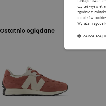
funkcjonowaniem 
czy też wyświetl
zgodnie z
Polityk
do plików cookies
Wyrażam zgodę lu
Ostatnio oglądane
ZARZĄDZAJ 