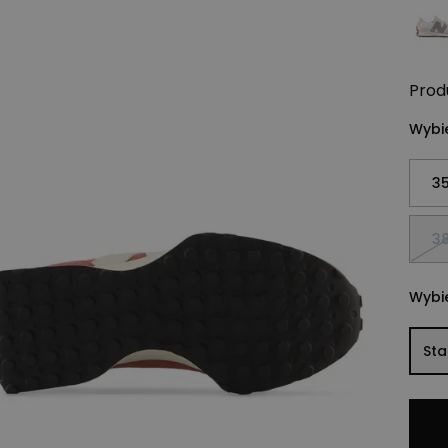
Prod
Wybie
35
38
Wybie
St