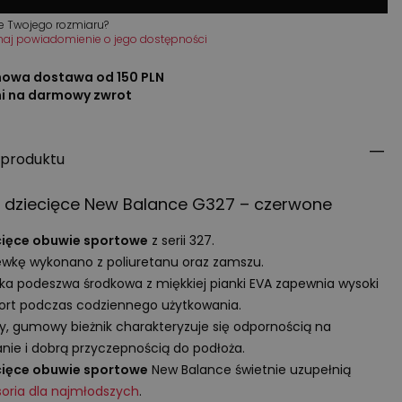
e Twojego rozmiaru?
maj powiadomienie o jego dostępności
owa dostawa od 150 PLN
ni na darmowy zwrot
 produktu
 dziecięce New Balance G327 – czerwone
cięce obuwie sportowe
z serii 327.
wkę wykonano z poliuretanu oraz zamszu.
a podeszwa środkowa z miękkiej pianki
EVA
zapewnia wysoki
rt podczas codziennego użytkowania.
y, gumowy bieżnik charakteryzuje się odpornością na
anie i dobrą przyczepnością do podłoża.
cięce obuwie sportowe
New Balance świetnie uzupełnią
oria dla najmłodszych
.