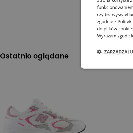
funkcjonowaniem 
czy też wyświetl
zgodnie z
Polityk
do plików cookies
Wyrażam zgodę lu
ZARZĄDZAJ 
Ostatnio oglądane