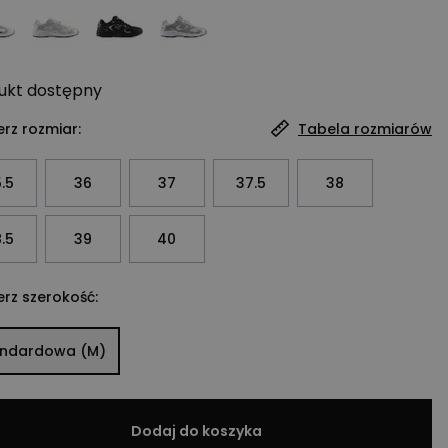
ukt
dostępny
rz rozmiar:
Tabela rozmiarów
.5
36
37
37.5
38
.5
39
40
rz szerokość:
andardowa (M)
Dodaj do koszyka