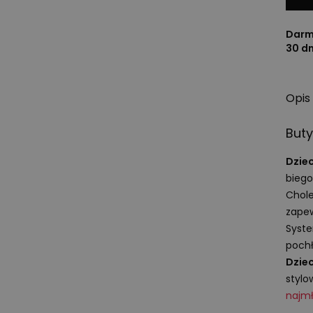
Darm
30 d
Opis
Buty
Dzie
biego
Chole
zapew
Syst
pochł
Dzie
stylo
najm