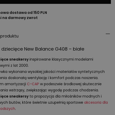
owa dostawa od 150 PLN
ni na darmowy zwrot
 produktu
 dziecięce New Balance G408 – białe
cięce sneakersy
inspirowane klasycznymi modelami
wymi z lat 2000.
wka wykonana wysokiej jakości materiałów syntetycznych
nia doskonałą wentylację i komfort podczas noszenia.
em amortyzacji
C-
CAP
w podeszwie środkowej skutecznie
ania wstrząsy, zwiększając wygodę podczas chodzenia.
cięce sneakersy
to propozycja dla miłośników modnych i
wych butów, które świetnie uzupełnią sportowe
akcesoria dla
łodszych
.