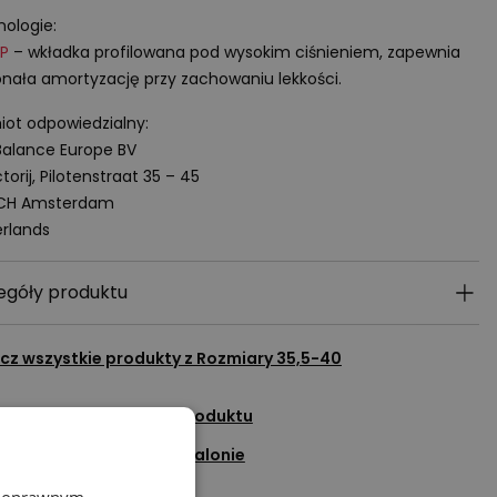
ologie:
P
– wkładka profilowana pod wysokim ciśnieniem, zapewnia
nała amortyzację przy zachowaniu lekkości.
ot odpowiedzialny:
alance Europe BV
torij, Pilotenstraat 35 – 45
 CH Amsterdam
rlands
egóły produktu
cz wszystkie produkty z
Rozmiary 35,5-40
adaj pytanie do tego produktu
Sprawdź dostępność w salonie
Dodaj do ulubionych
z poprawnym