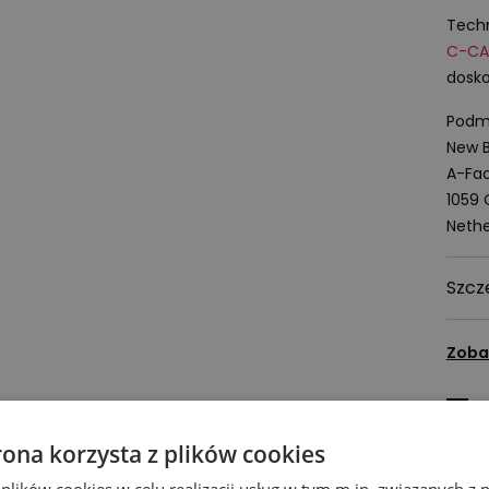
Techn
C-
CA
dosko
Podmi
New B
A-Fac
1059
Nethe
Szcz
Zoba
Z
rona korzysta z plików cookies
 plików cookies w celu realizacji usług w tym m.in. związanych 