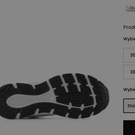
Prod
Wybie
35
38
Wybie
St