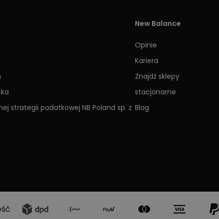
New Balance
Opinie
Kariera
h
Znajdź sklepy
cka
stacjonarne
ej strategii podatkowej NB Poland sp. z
Blog
ość