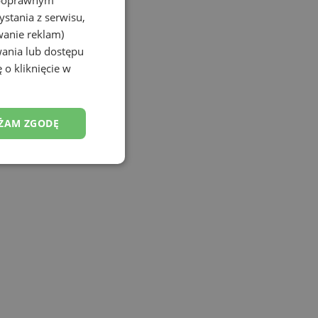
stania z serwisu,
Porozmawiaj na czacie
wanie reklam)
wania lub dostępu
 o kliknięcie w
ŻAM ZGODĘ