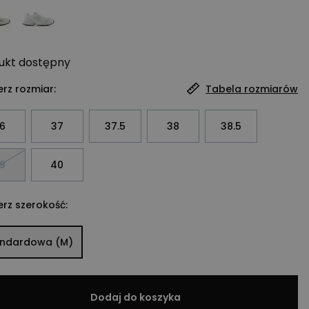
ukt
dostępny
rz rozmiar:
Tabela rozmiarów
6
37
37.5
38
38.5
9
40
rz szerokość:
andardowa (M)
Dodaj do koszyka