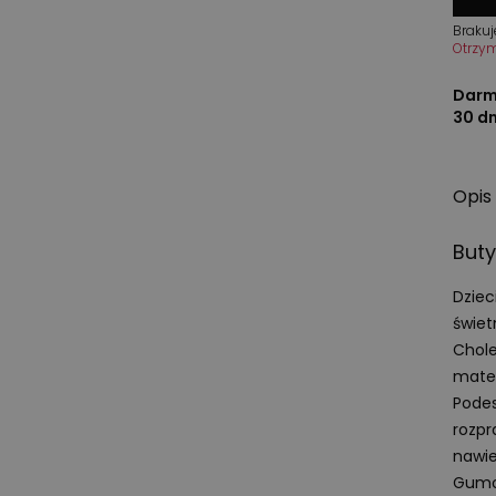
Brakuj
Otrzy
Darm
30 d
Opis
Buty
Dziec
świet
Chole
mater
Pode
rozpr
nawie
Gumow