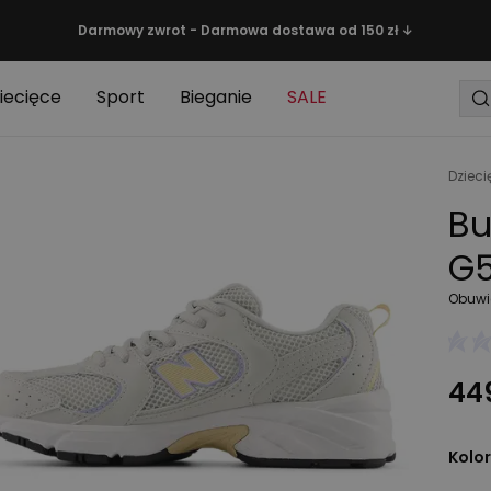
Darmowy zwrot - Darmowa dostawa od 150 zł ↓
iecięce
Sport
Bieganie
SALE
Dzieci
Bu
G5
Obuwi
449
Kolor