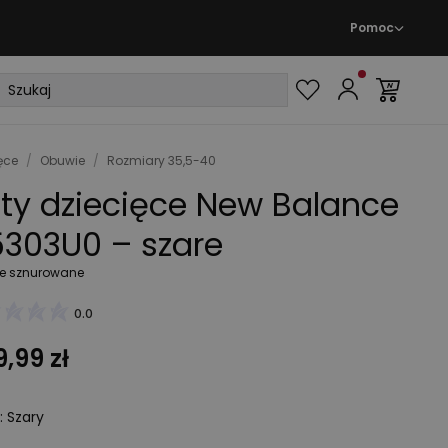
Pomoc
ęce
/
Obuwie
/
Rozmiary 35,5-40
ty dziecięce New Balance
303U0 – szare
e sznurowane
0.0
,99 zł
:
Szary