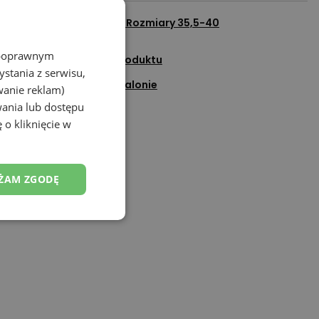
cz wszystkie produkty z
Rozmiary 35,5-40
z poprawnym
adaj pytanie do tego produktu
stania z serwisu,
Sprawdź dostępność w salonie
wanie reklam)
wania lub dostępu
Dodaj do ulubionych
 o kliknięcie w
Porozmawiaj na czacie
ŻAM ZGODĘ