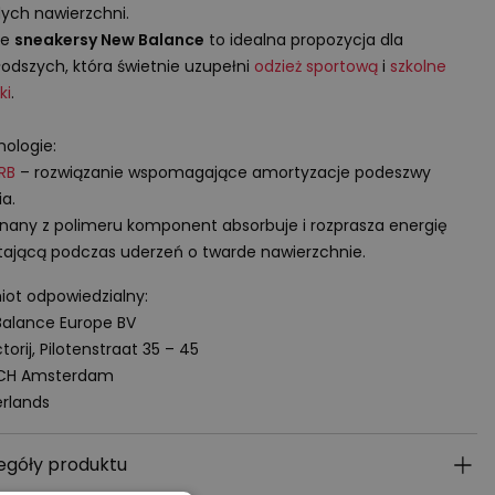
ych nawierzchni.
ne
sneakersy New Balance
to idealna propozycja dla
odszych, która świetnie uzupełni
odzież sportową
i
szkolne
ki
.
ologie:
RB
– rozwiązanie wspomagające amortyzacje podeszwy
a.
any z polimeru komponent absorbuje i rozprasza energię
ającą podczas uderzeń o twarde nawierzchnie.
ot odpowiedzialny:
alance Europe BV
torij, Pilotenstraat 35 – 45
 CH Amsterdam
rlands
egóły produktu