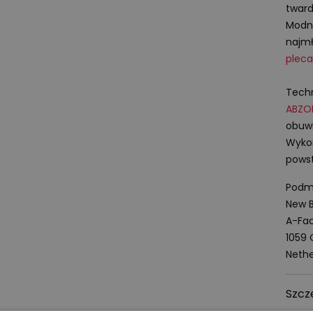
tward
Mod
najmł
pleca
Techn
ABZO
obuwi
Wykon
powst
Podmi
New B
A-Fac
1059
Nethe
Szcz