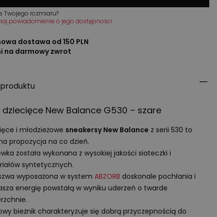
e Twojego rozmiaru?
maj powiadomienie o jego dostępności
owa dostawa od 150 PLN
ni na darmowy zwrot
 produktu
 dziecięce New Balance G530 – szare
ięce i młodzieżowe
sneakersy New Balance
z serii 530 to
na propozycja na co dzień.
wka została wykonana z wysokiej jakości siateczki i
iałów syntetycznych.
szwa wyposażona w system
ABZORB
doskonale pochłania i
asza energię powstałą w wyniku uderzeń o twarde
rzchnie.
y bieżnik charakteryzuje się dobrą przyczepnością do