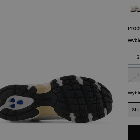
Prod
Wybie
3
3
Wybie
St