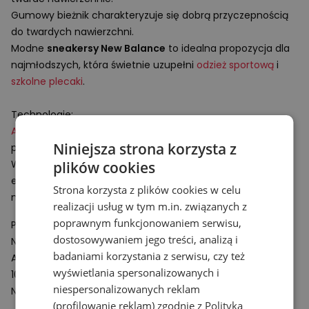
Gumowy bieżnik charakteryzuje się dobrą przyczepnością
do twardych nawierzchni.
Modne
sneakersy New Balance
to idealna propozycja dla
najmłodszych, która świetnie uzupełni
odzież sportową
i
szkolne plecaki
.
Technologie:
ABZORB
– rozwiązanie wspomagające amortyzacje
Niniejsza strona korzysta z
podeszwy obuwia.
Wykonany z polimeru komponent absorbuje i rozprasza
plików cookies
energię powstającą podczas uderzeń o twarde
Strona korzysta z plików cookies w celu
nawierzchnie.
realizacji usług w tym m.in. związanych z
poprawnym funkcjonowaniem serwisu,
Podmiot odpowiedzialny:
dostosowywaniem jego treści, analizą i
New Balance Europe BV
badaniami korzystania z serwisu, czy też
A-Factorij, Pilotenstraat 35 – 45
wyświetlania spersonalizowanych i
1059 CH Amsterdam
niespersonalizowanych reklam
Netherlands
(profilowanie reklam) zgodnie z
Polityką