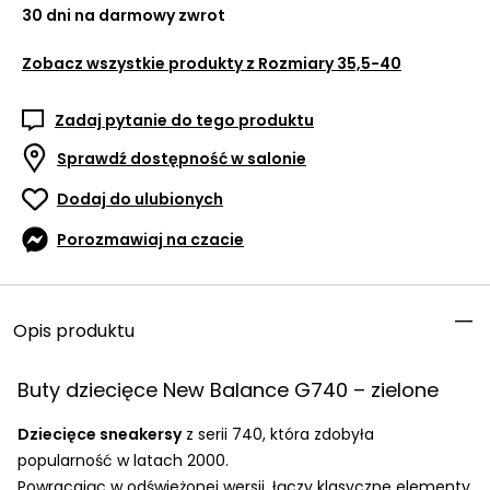
30 dni na darmowy zwrot
Zobacz wszystkie produkty z
Rozmiary 35,5-40
Zadaj pytanie do tego produktu
Sprawdź dostępność w salonie
Dodaj do ulubionych
Porozmawiaj na czacie
Opis produktu
Buty dziecięce New Balance G740 – zielone
Dziecięce sneakersy
z serii 740, która zdobyła
popularność w latach 2000.
Powracając w odświeżonej wersji, łączy klasyczne elementy