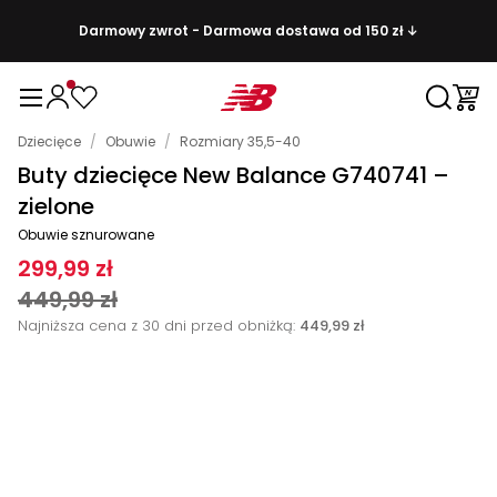
Darmowy zwrot - Darmowa dostawa od 150 zł ↓
Dziecięce
/
Obuwie
/
Rozmiary 35,5-40
Buty dziecięce New Balance G740741 –
zielone
Obuwie sznurowane
299,99 zł
449,99 zł
Najniższa cena z 30 dni przed obniżką:
449,99 zł