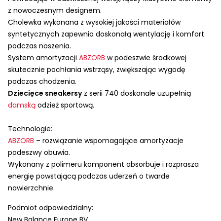
z nowoczesnym designem.
Cholewka wykonana z wysokiej jakości materiałów
syntetycznych zapewnia doskonałą wentylację i komfort
podczas noszenia.
System amortyzacji
ABZORB
w podeszwie środkowej
skutecznie pochłania wstrząsy, zwiększając wygodę
podczas chodzenia.
Dziecięce sneakersy
z serii 740 doskonale uzupełnią
damską
odzież sportową.
Technologie:
ABZORB
– rozwiązanie wspomagające amortyzacje
podeszwy obuwia.
Wykonany z polimeru komponent absorbuje i rozprasza
energię powstającą podczas uderzeń o twarde
nawierzchnie.
Podmiot odpowiedzialny:
New Balance Europe BV