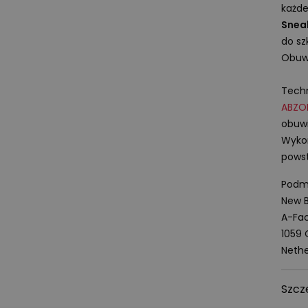
każde
Snea
do sz
Obuwi
Techn
ABZO
obuwi
Wykon
powst
Podmi
New B
A-Fac
1059
Nethe
Szcz