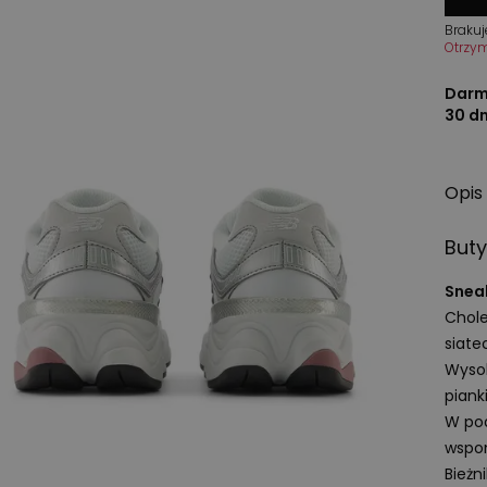
Brakuj
Otrzy
Darm
30 d
Opis
Buty
Snea
Chole
siatec
Wysok
piank
W pod
wspo
Bieżn