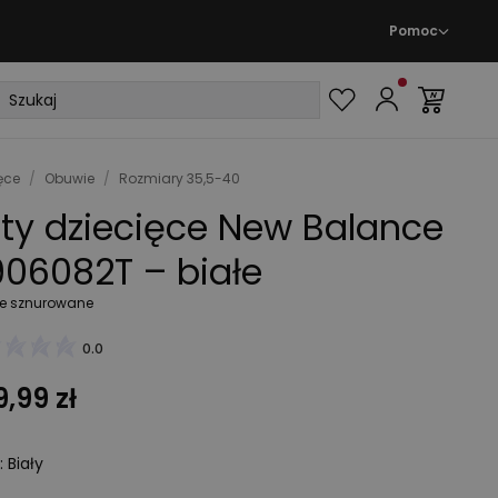
Pomoc
ęce
/
Obuwie
/
Rozmiary 35,5-40
ty dziecięce New Balance
06082T – białe
e sznurowane
0.0
,99 zł
:
Biały