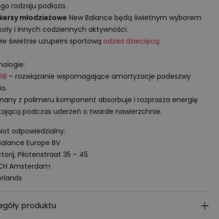
go rodzaju podłoża.
kersy młodzieżowe
New Balance będą świetnym wyborem
koły i innych codziennych aktywności.
e świetnie uzupełni sportową
odzież dziecięcą
.
ologie:
RB
– rozwiązanie wspomagające amortyzacje podeszwy
a.
any z polimeru komponent absorbuje i rozprasza energię
ającą podczas uderzeń o twarde nawierzchnie.
ot odpowiedzialny:
alance Europe BV
torij, Pilotenstraat 35 – 45
 CH Amsterdam
rlands
egóły produktu