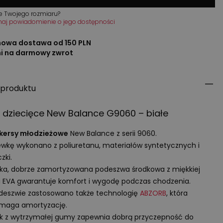
e Twojego rozmiaru?
maj powiadomienie o jego dostępności
owa dostawa od 150 PLN
ni na darmowy zwrot
 produktu
 dziecięce New Balance G9060 – białe
kersy młodzieżowe
New Balance z serii 9060.
wkę wykonano z poliuretanu, materiałów syntetycznych i
zki.
a, dobrze zamortyzowana podeszwa środkowa z miękkiej
i
EVA
gwarantuje komfort i wygodę podczas chodzenia.
eszwie zastosowano także technologię
ABZORB
, która
maga amortyzację.
ik z wytrzymałej gumy zapewnia dobrą przyczepność do