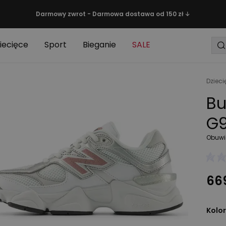
Darmowy zwrot - Darmowa dostawa od 150 zł ↓
iecięce
Sport
Bieganie
SALE
Dzieci
Bu
G9
Obuwi
669
Kolor