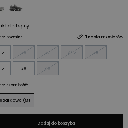
ukt
dostępny
rz rozmiar:
Tabela rozmiarów
.5
36
37
37.5
38
.5
39
40
rz szerokość:
andardowa (M)
Dodaj do koszyka