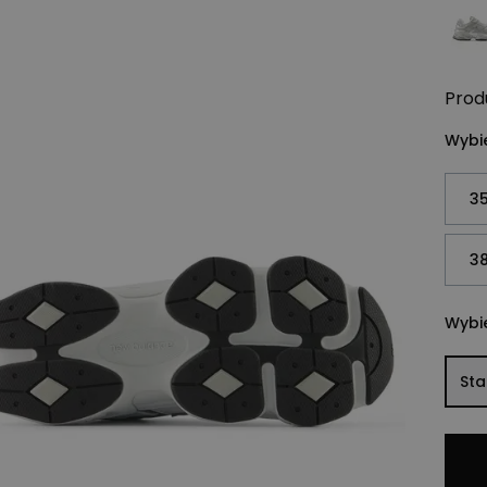
Prod
Wybie
35
38
Wybie
St