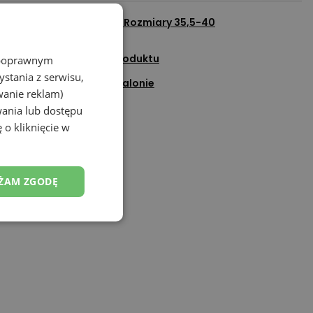
cz wszystkie produkty z
Rozmiary 35,5-40
adaj pytanie do tego produktu
z poprawnym
stania z serwisu,
Sprawdź dostępność w salonie
wanie reklam)
Dodaj do ulubionych
wania lub dostępu
 o kliknięcie w
Porozmawiaj na czacie
ŻAM ZGODĘ