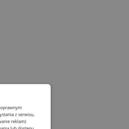
z poprawnym
stania z serwisu,
wanie reklam)
wania lub dostępu