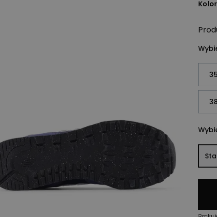
Kolor
Prod
Wybie
35
38
Wybie
St
Brakuj