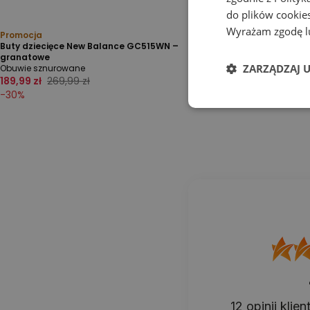
do plików cookies
Wyrażam zgodę lu
Promocja
Buty dziecięce New Balance GC515WN –
granatowe
ZARZĄDZAJ 
Obuwie sznurowane
189,99 zł
269,99 zł
-
30
%
12
opinii klie