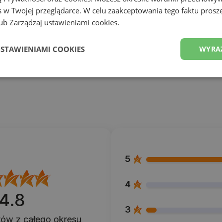
 w Twojej przeglądarce. W celu zaakceptowania tego faktu proszę
b Zarządzaj ustawieniami cookies.
USTAWIENIAMI COOKIES
WYRA
5
4
4.8
3
ntów
z całego okresu