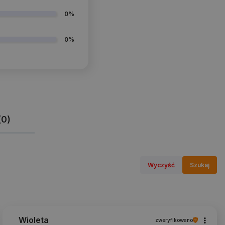
0%
0%
(0)
Wyczyść
Szukaj
Wioleta
zweryfikowano