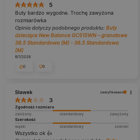
5
Buty bardzo wygodne. Trochę zawyżona
rozmiarówka
Opinia dotyczy podobnego produktu:
Buty
dziecięce New Balance GC515WN – granatowe
38.5 Standardowa (M) - 38.5 Standardowa
(M)
8/1/2026
0
0
Sławek
zweryfikowano
3
Zgodność rozmiaru
zaniżony
standardowy
zawyżony
Szerokość
wąski
standardowy
szeroki
Wszystko ok 👍️