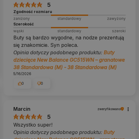
5
Zgodność rozmiaru
zaniżony
standardowy
zawyżony
Szerokość
wąski
standardowy
szeroki
Buty są bardzo wygodne, na nodze prezentują
się znakomicie. Syn poleca.
Opinia dotyczy podobnego produktu:
Buty
dziecięce New Balance GC515WN – granatowe
38 Standardowa (M) - 38 Standardowa (M)
5/16/2026
0
0
Marcin
zweryfikowano
5
Wszystko super!
Opinia dotyczy podobnego produktu:
Buty