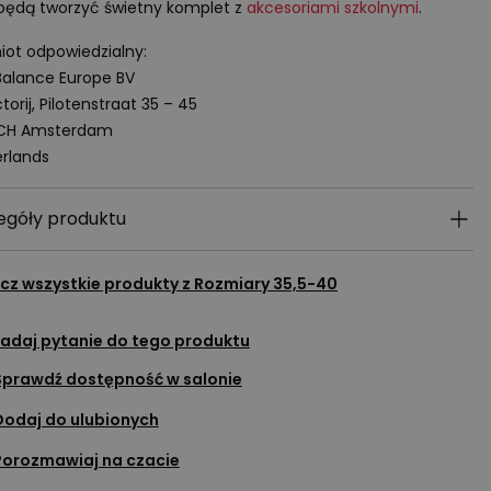
będą tworzyć świetny komplet z
akcesoriami szkolnymi
.
ot odpowiedzialny:
alance Europe BV
torij, Pilotenstraat 35 – 45
 CH Amsterdam
rlands
egóły produktu
cz wszystkie produkty z
Rozmiary 35,5-40
adaj pytanie do tego produktu
Sprawdź dostępność w salonie
Dodaj do ulubionych
Porozmawiaj na czacie