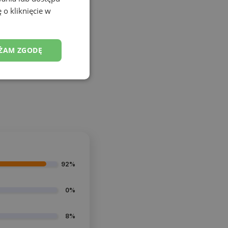
 o kliknięcie w
ŻAM ZGODĘ
92%
0%
8%