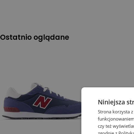
Ostatnio oglądane
Niniejsza st
Strona korzysta z
funkcjonowaniem 
czy też wyświetl
zgodnie z
Polityk