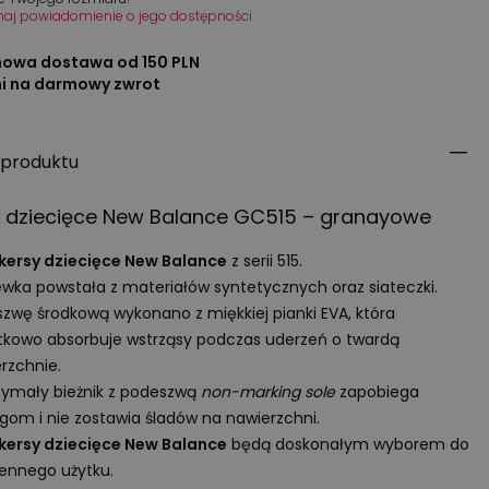
maj powiadomienie o jego dostępności
owa dostawa od 150 PLN
ni na darmowy zwrot
 produktu
y dziecięce New Balance GC515 – granayowe
kersy dziecięce New Balance
z serii 515.
wka powstała z materiałów syntetycznych oraz siateczki.
zwę środkową wykonano z miękkiej pianki
EVA
, która
kowo absorbuje wstrząsy podczas uderzeń o twardą
rzchnie.
ymały bieżnik z podeszwą
non-marking sole
zapobiega
zgom i nie zostawia śladów na nawierzchni.
kersy dziecięce New Balance
będą doskonałym wyborem do
ennego użytku.