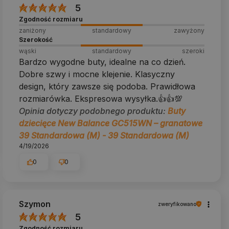
5
Zgodność rozmiaru
zaniżony
standardowy
zawyżony
Szerokość
wąski
standardowy
szeroki
Bardzo wygodne buty, idealne na co dzień.
Dobre szwy i mocne klejenie. Klasyczny
design, który zawsze się podoba. Prawidłowa
rozmiarówka. Ekspresowa wysyłka.👍️👍️💯
Opinia dotyczy podobnego produktu:
Buty
dziecięce New Balance GC515WN – granatowe
39 Standardowa (M) - 39 Standardowa (M)
4/19/2026
0
0
Szymon
zweryfikowano
5
Zgodność rozmiaru