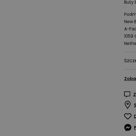
Buty 
Podmi
New B
A-Fac
1059
Nethe
Szcz
Zoba
Z