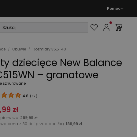
Pomoc
ęce
/
Obuwie
/
Rozmiary 35,5-40
ty dziecięce New Balance
515WN – granatowe
e sznurowane
4.8
(
12
)
,99 zł
pierwsza
:
269,99 zł
ższa cena z 30 dni przed obniżką:
189,99 zł