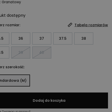
:
Granatowy
ukt
dostępny
rz rozmiar:
Tabela rozmiarów
.5
36
37
37.5
38
.5
39
40
rz szerokość:
andardowa (M)
Dodaj do koszyka
e Twojego rozmiaru?