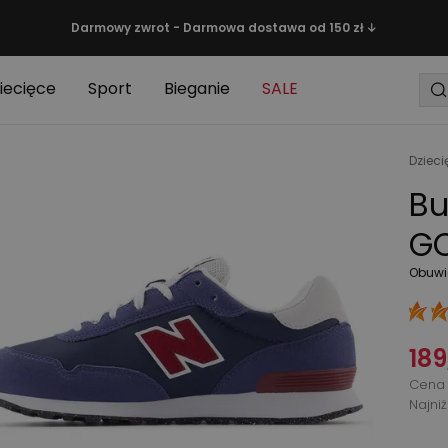
Darmowy zwrot - Darmowa dostawa od 150 zł ↓
iecięce
Sport
Bieganie
SALE
Dzieci
Bu
GC
Obuwi
189
Cena 
Najni