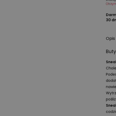
Otrzy
Darm
30 d
Opis
But
Snea
Chole
Podes
dodat
nawie
Wytrz
pośli
Snea
codzi