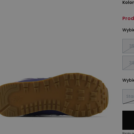
Kolor
Prod
Wybie
35
38
Wybie
St
Brakuj