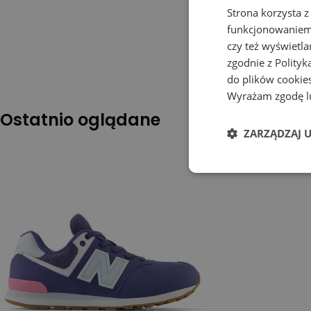
Strona korzysta z
funkcjonowaniem 
czy też wyświetl
zgodnie z
Polityk
do plików cookies
Wyrażam zgodę lu
Ostatnio oglądane
ZARZĄDZAJ 