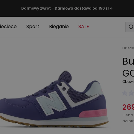
Darmowy zwrot - Darmowa dostawa od 150 zł ↓
iecięce
Sport
Bieganie
SALE
Dzieci
Bu
GC
Obuwi
269
Cena 
Najni