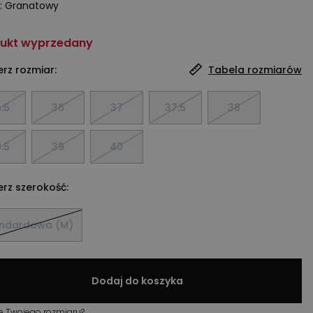
:
Granatowy
ukt wyprzedany
rz rozmiar:
Tabela rozmiarów
.5
36
37
37.5
38
.5
39
40
rz szerokość:
andardowa (M)
Dodaj do koszyka
e Twojego rozmiaru?