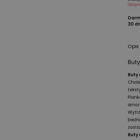
Otrzy
Darm
30 d
Opis
But
Buty
Chole
tekst
Pian
amort
Wytrz
bieżn
zosta
Buty