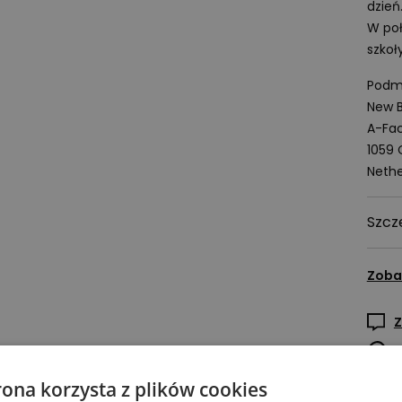
dzień
W po
szkoły
Podmi
New B
A-Fac
1059
Nethe
Szcz
Zoba
Z
rona korzysta z plików cookies