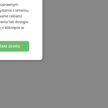
z poprawnym
Porozmawiaj na czacie
stania z serwisu,
wanie reklam)
wania lub dostępu
 o kliknięcie w
ŻAM ZGODĘ