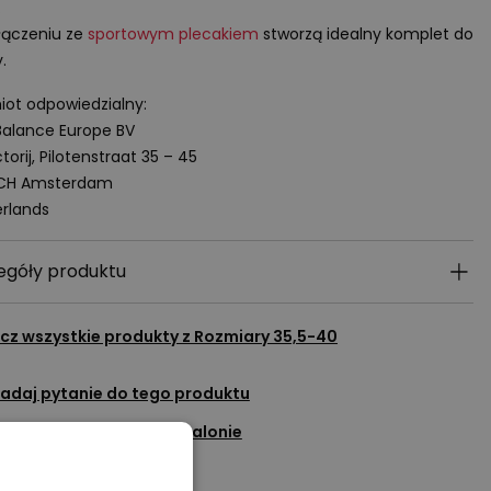
.
łączeniu ze
sportowym plecakiem
stworzą idealny komplet do
.
ot odpowiedzialny:
alance Europe BV
torij, Pilotenstraat 35 – 45
 CH Amsterdam
rlands
egóły produktu
cz wszystkie produkty z
Rozmiary 35,5-40
adaj pytanie do tego produktu
Sprawdź dostępność w salonie
Dodaj do ulubionych