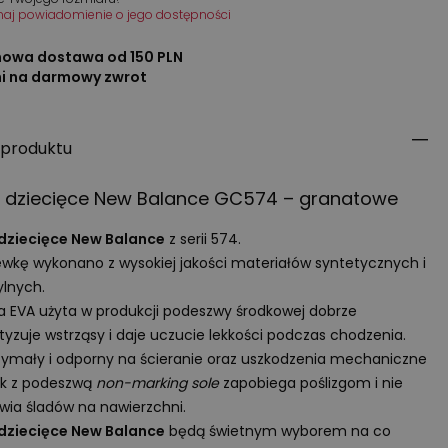
maj powiadomienie o jego dostępności
owa dostawa od 150 PLN
ni na darmowy zwrot
 produktu
y dziecięce New Balance GC574 – granatowe
 dziecięce New Balance
z serii 574.
wkę wykonano z wysokiej jakości materiałów syntetycznych i
ylnych.
ka
EVA
użyta w produkcji podeszwy środkowej dobrze
yzuje wstrząsy i daje uczucie lekkości podczas chodzenia.
ymały i odporny na ścieranie oraz uszkodzenia mechaniczne
ik z podeszwą
non-marking sole
zapobiega poślizgom i nie
wia śladów na nawierzchni.
 dziecięce New Balance
będą świetnym wyborem na co