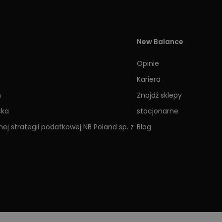
New Balance
Opinie
Kariera
h
Znajdź sklepy
cka
stacjonarne
ej strategii podatkowej NB Poland sp. z
Blog