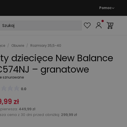
Pomoc
ęce
/
Obuwie
/
Rozmiary 35,5-40
ty dziecięce New Balance
574NJ – granatowe
e sznurowane
0.0
,99 zł
pierwsza
:
449,99 zł
ższa cena z 30 dni przed obniżką:
299,99 zł