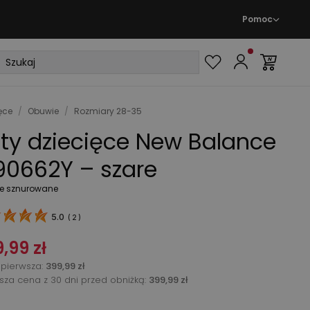
Pomoc
ęce
/
Obuwie
/
Rozmiary 28-35
ty dziecięce New Balance
90662Y – szare
e sznurowane
5.0
(
2
)
,99 zł
pierwsza
:
399,99 zł
ższa cena z 30 dni przed obniżką:
399,99 zł