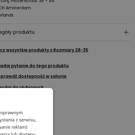
torij, Pilotenstraat 35 – 45
 CH Amsterdam
rlands
egóły produktu
cz wszystkie produkty z
Rozmiary 28-35
adaj pytanie do tego produktu
Sprawdź dostępność w salonie
Dodaj do ulubionych
Porozmawiaj na czacie
z poprawnym
stania z serwisu,
wanie reklam)
wania lub dostępu