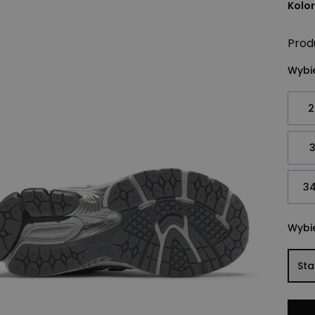
Kolor
Prod
Wybie
2
3
34
Wybie
St