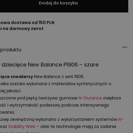
Dodaj do koszyka
owa dostawa od 150 PLN
ni na darmowy zwrot
 produktu
 dziecięce New Balance P1906 – szare
cięce sneakersy
New Balance z serii 1906.
wka została wykonana z materiałów syntetycznych o
iej jakości.
szczone pod piętą tworzywo gumowe
N–Durance
zwiększa
ość i wytrzymałość podeszwy podczas intensywnego
owania.
szwę zewnętrzną wykonano z wykorzystaniem systemów
N–
raz
Stability Web
– obie te technologie mają za zadanie