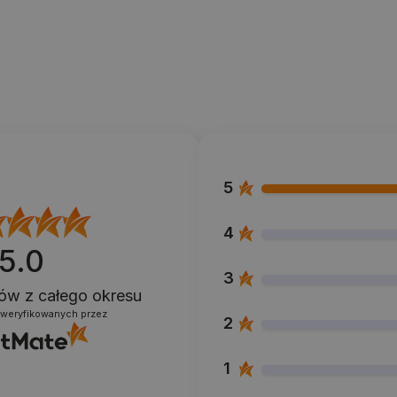
5
4
5.0
3
ntów
z całego okresu
zweryfikowanych przez
2
1