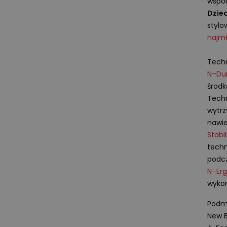
wspo
Dzie
stylo
najm
Techn
N–Du
środk
Tech
wytr
nawie
Stabi
techn
podc
N–Er
wykor
Podmi
New B