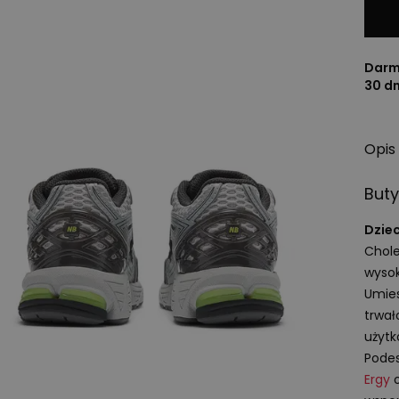
Darm
30 d
Opis
Buty
Dzie
Chole
wysok
Umie
trwał
użytk
Pode
Ergy
o