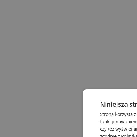
Niniejsza st
Strona korzysta z
funkcjonowaniem 
czy też wyświetl
zgodnie z
Polityk