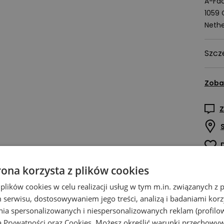
A-Fac
1059
Nethe
Szcz
Zoba
Z
rona korzysta z plików cookies
 plików cookies w celu realizacji usług w tym m.in. związanych 
serwisu, dostosowywaniem jego treści, analizą i badaniami korzy
ania spersonalizowanych i niespersonalizowanych reklam (profilo
ą Prywatności
oraz
Cookies
. Możesz określić warunki przechowy