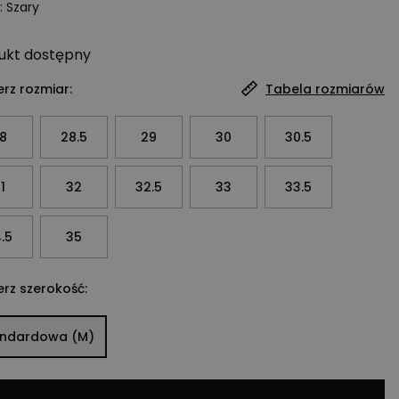
:
Szary
ukt
dostępny
rz rozmiar:
Tabela rozmiarów
8
28.5
29
30
30.5
1
32
32.5
33
33.5
.5
35
rz szerokość:
andardowa (M)