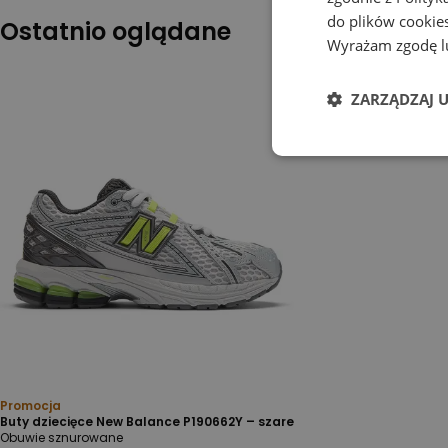
do plików cookies
Ostatnio oglądane
Wyrażam zgodę lu
ZARZĄDZAJ 
Promocja
Buty dziecięce New Balance P190662Y – szare
Obuwie sznurowane