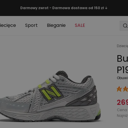
Darmowy zwrot - Darmowa dostawa od 150 zł ↓
iecięce
Sport
Bieganie
SALE
Dzieci
Bu
P1
Obuwi
269
Cena 
Najni