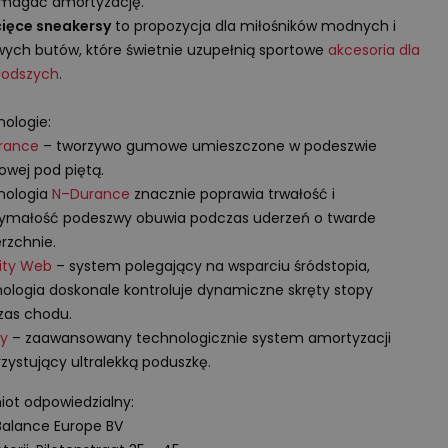
magać amortyzację.
cięce sneakersy
to propozycja dla miłośników modnych i
wych butów, które świetnie uzupełnią sportowe
akcesoria dla
łodszych
.
ologie:
rance
– tworzywo gumowe umieszczone w podeszwie
owej pod piętą.
nologia
N–Durance
znacznie poprawia trwałość i
zymałość podeszwy obuwia podczas uderzeń o twarde
rzchnie.
lity Web
– system polegający na wsparciu śródstopia,
ologia doskonale kontroluje dynamiczne skręty stopy
zas chodu.
gy
– zaawansowany technologicznie system amortyzacji
zystujący ultralekką poduszkę.
ot odpowiedzialny:
alance Europe BV