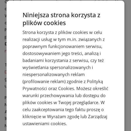
Cholewkę wykonano z połączenia wytrzymałej siateczki
oraz materiałów syntetycznych.
Niniejsza strona korzysta z
Wysoka podeszwa środkowa z miękkiej pianki
DynaSoft
plików cookies
odpowiada za amortyzację podczas chodu lub biegu.
Podeszwa zewnętrzna z gumowymi wypustkami zapewnia
Strona korzysta z plików cookies w celu
przyczepność do podłoża i trwałość bieżnika.
realizacji usług w tym m.in. związanych z
Dziecięce buty sportowe
doskonale uzupełnią
odzież dla
poprawnym funkcjonowaniem serwisu,
najmłodszych
.
dostosowywaniem jego treści, analizą i
badaniami korzystania z serwisu, czy też
Technologie:
wyświetlania spersonalizowanych i
DynaSoft
– podeszwa środkowa z miękkiej pianki
niespersonalizowanych reklam
gwarantującej wysoki poziom amortyzacji oraz
(profilowanie reklam) zgodnie z
Polityką
umożliwiająca płynny i stabilny bieg.
Prywatności
oraz
Cookies
. Możesz określić
warunki przechowywania lub dostępu do
Podmiot odpowiedzialny:
plików cookies w Twojej przeglądarce. W
New Balance Europe BV
celu zaakceptowania tego faktu proszę o
A-Factorij, Pilotenstraat 35 – 45
kliknięcie w Wyrażam zgodę lub Zarządzaj
1059 CH Amsterdam
ustawieniami cookies.
Netherlands