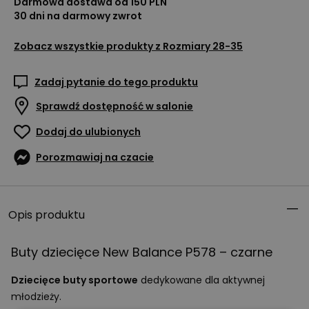
Darmowa dostawa od 150 PLN
30 dni na darmowy zwrot
Zobacz wszystkie produkty z
Rozmiary 28-35
Zadaj pytanie do tego produktu
Sprawdź dostępność w salonie
Dodaj do ulubionych
Porozmawiaj na czacie
Opis produktu
Buty dziecięce New Balance P578 – czarne
Dziecięce buty sportowe
dedykowane dla aktywnej
młodzieży.