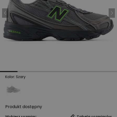
Kolor
:
Szary
Produkt
dostępny
Wybierz rozmiar:
Tabela rozmiarów