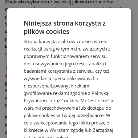
Cholewka wykonana z wysokiej jakości materiałów
syntetycznych zapewnia doskonałą wentylację i komfort
podczas noszenia.
Niniejsza strona korzysta z
System amortyzacji
ABZORB
w podeszwie środkowej
plików cookies
skutecznie pochłania wstrząsy, zwiększając wygodę
podczas chodzenia.
Strona korzysta z plików cookies w celu
Dziecięce sneakersy
z serii 740 doskonale uzupełnią
realizacji usług w tym m.in. związanych z
damską
odzież sportową.
poprawnym funkcjonowaniem serwisu,
dostosowywaniem jego treści, analizą i
Technologie:
badaniami korzystania z serwisu, czy też
ABZORB
– rozwiązanie wspomagające amortyzacje
wyświetlania spersonalizowanych i
podeszwy obuwia.
niespersonalizowanych reklam
Wykonany z polimeru komponent absorbuje i rozprasza
(profilowanie reklam) zgodnie z
Polityką
energię powstającą podczas uderzeń o twarde
Prywatności
oraz
Cookies
. Możesz określić
nawierzchnie.
warunki przechowywania lub dostępu do
plików cookies w Twojej przeglądarce. W
Podmiot odpowiedzialny:
celu zaakceptowania tego faktu proszę o
New Balance Europe BV
kliknięcie w Wyrażam zgodę lub Zarządzaj
A-Factorij, Pilotenstraat 35 – 45
ustawieniami cookies.