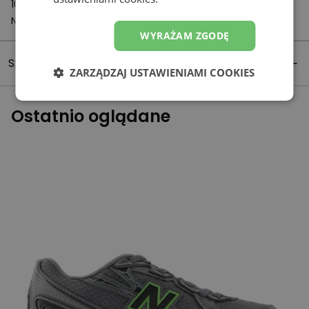
1059 CH Amsterdam
Netherlands
WYRAŻAM ZGODĘ
Szczegóły produktu
ZARZĄDZAJ USTAWIENIAMI COOKIES
Ostatnio oglądane