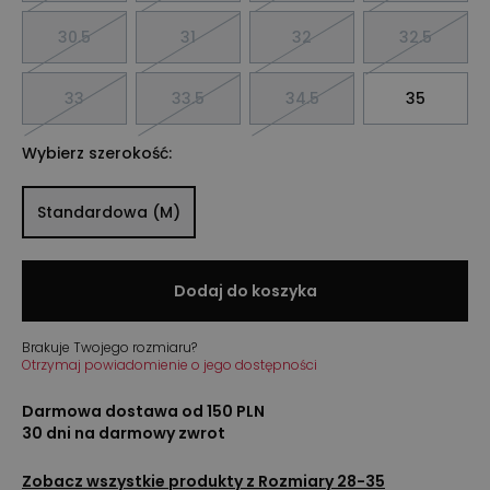
30.5
31
32
32.5
33
33.5
34.5
35
Wybierz szerokość:
Standardowa (M)
Dodaj do koszyka
Brakuje Twojego rozmiaru?
Otrzymaj powiadomienie o jego dostępności
Darmowa dostawa od 150 PLN
30 dni na darmowy zwrot
Zobacz wszystkie produkty z
Rozmiary 28-35