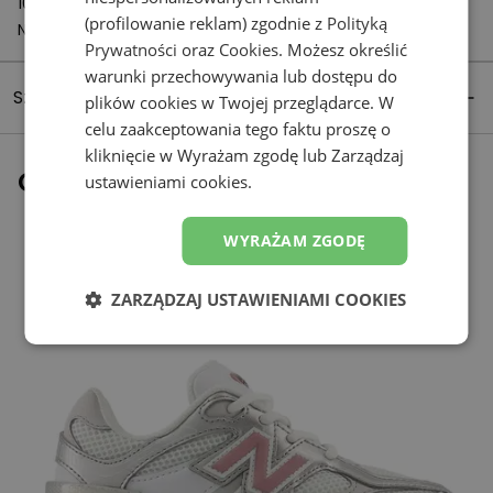
1059 CH Amsterdam
(profilowanie reklam) zgodnie z
Polityką
Netherlands
Prywatności
oraz
Cookies
. Możesz określić
warunki przechowywania lub dostępu do
Szczegóły produktu
plików cookies w Twojej przeglądarce. W
celu zaakceptowania tego faktu proszę o
kliknięcie w Wyrażam zgodę lub Zarządzaj
Ostatnio oglądane
ustawieniami cookies.
WYRAŻAM ZGODĘ
ZARZĄDZAJ USTAWIENIAMI COOKIES