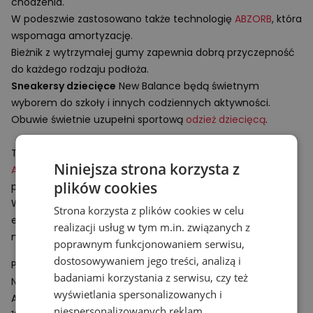
chodzenia.
W podeszwie zastosowano także technologię
ABZORB
, która
wspomaga amortyzację.
Bieżnik z wytrzymałej gumy zapewnia dobrą przyczepność
do każdego rodzaju podłoża.
Sneakersy dziecięce
New Balance będą świetnym
wyborem do szkoły i innych codziennych aktywności.
Obuwie świetnie uzupełni sportową
odzież dziecięcą
.
Technologie:
Niniejsza strona korzysta z
ABZORB
– rozwiązanie wspomagające amortyzacje
plików cookies
podeszwy obuwia.
Wykonany z polimeru komponent absorbuje i rozprasza
Strona korzysta z plików cookies w celu
energię powstającą podczas uderzeń o twarde
realizacji usług w tym m.in. związanych z
nawierzchnie.
poprawnym funkcjonowaniem serwisu,
dostosowywaniem jego treści, analizą i
Podmiot odpowiedzialny:
badaniami korzystania z serwisu, czy też
New Balance Europe BV
wyświetlania spersonalizowanych i
A-Factorij, Pilotenstraat 35 – 45
niespersonalizowanych reklam