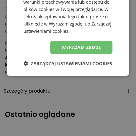
warunki przechowywania lub dostępu do
Technologie:
plików cookies w Twojej przeglądarce. W
DynaSoft
celu zaakceptowania tego faktu proszę o
– podeszwa środkowa z miękkiej pianki
gwarantującej wysoki poziom amortyzacji oraz
kliknięcie w Wyrażam zgodę lub Zarządzaj
umożliwiająca płynny i stabilny bieg.
ustawieniami cookies.
Podmiot odpowiedzialny:
WYRAŻAM ZGODĘ
New Balance Europe BV
A-Factorij, Pilotenstraat 35 – 45
ZARZĄDZAJ USTAWIENIAMI COOKIES
1059 CH Amsterdam
Netherlands
Szczegóły produktu
Ostatnio oglądane