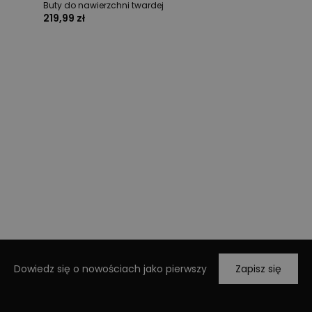
Buty do nawierzchni twardej
219,99 zł
Dowiedz się o nowościach jako pierwszy
Zapisz się