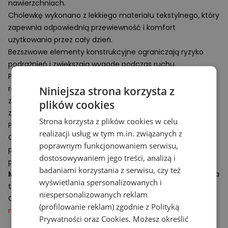
nawierzchniach.
Cholewkę wykonano z lekkiego materiału tekstylnego, który
zapewnia odpowiednią przewiewność i komfort
użytkowania przez cały dzień.
Bezszwowe elementy konstrukcyjne ograniczają ryzyko
podrażnień i zwiększają wygodę podczas ruchu.
Podeszwa środkowa z miękkiej pianki
DynaSoft
łączy
responsywność z wyjątkowym komfortem amortyzacji,
Niniejsza strona korzysta z
zapewniając płynne przetaczanie stopy oraz wygodę
plików cookies
zarówno podczas biegu, jak i codziennego użytkowania.
Strona korzysta z plików cookies w celu
Podeszwa zewnętrzna wykonana w technologii Ground
realizacji usług w tym m.in. związanych z
Contact
EVA
została wyposażona w gumowe wstawki w
poprawnym funkcjonowaniem serwisu,
przedniej i tylnej części, co zwiększa trwałość obuwia oraz
dostosowywaniem jego treści, analizą i
poprawia przyczepność na różnych nawierzchniach.
badaniami korzystania z serwisu, czy też
Męskie buty biegowe
będą również świetnym wyborem na
wyświetlania spersonalizowanych i
trening na siłowni, sali fitness lub na świeżym powietrzu.
niespersonalizowanych reklam
Obuwie będzie doskonale pasować do
sportowej odzieży
(profilowanie reklam) zgodnie z
Polityką
męskiej
.
Prywatności
oraz
Cookies
. Możesz określić