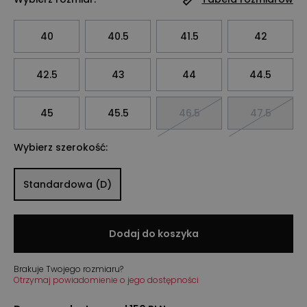
40
40.5
41.5
42
42.5
43
44
44.5
45
45.5
46.5
47.5
Wybierz szerokość:
Standardowa (D)
Dodaj do koszyka
Brakuje Twojego rozmiaru?
Otrzymaj powiadomienie o jego dostępności