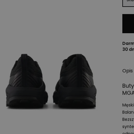
Darm
30 d
Opis
But
MG
Męsk
Balan
Bezsz
synt
odpow