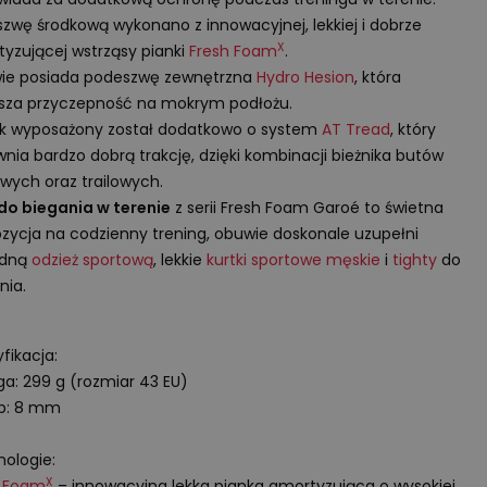
zwę środkową wykonano z innowacyjnej, lekkiej i dobrze
X
yzującej wstrząsy pianki
Fresh Foam
.
ie posiada podeszwę zewnętrzna
Hydro Hesion
, która
sza przyczepność na mokrym podłożu.
ik wyposażony został dodatkowo o system
AT Tread
, który
nia bardzo dobrą trakcję, dzięki kombinacji bieżnika butów
wych oraz trailowych.
do biegania w terenie
z serii Fresh Foam Garoé to świetna
zycja na codzienny trening, obuwie doskonale uzupełni
dną
odzież sportową
, lekkie
kurtki sportowe męskie
i
tighty
do
nia.
fikacja:
a: 299 g (rozmiar 43 EU)
op: 8 mm
ologie:
X
h Foam
– innowacyjna lekka pianka amortyzująca o wysokiej