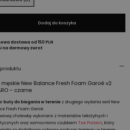
Dodaj do koszyka
owa dostawa od 150 PLN
ni na darmowy zwrot
 produktu
y męskie New Balance Fresh Foam Garoé v2
ARO
– czarne
ie
buty do biegania w terenie
z drugiego wydania serii New
ce Fresh Foam Garoé.
wową cholewkę wykonano z materiałów tekstylnych i
etycznych oraz wzmocniono czubkiem
Toe Protect
, który
iada za dodatkową ochronę podczas treningu w terenie.