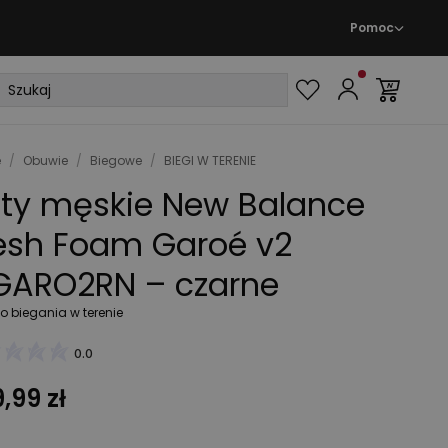
Pomoc
e
/
Obuwie
/
Biegowe
/
BIEGI W TERENIE
ty męskie New Balance
esh Foam Garoé v2
ARO2RN – czarne
o biegania w terenie
0.0
,99 zł