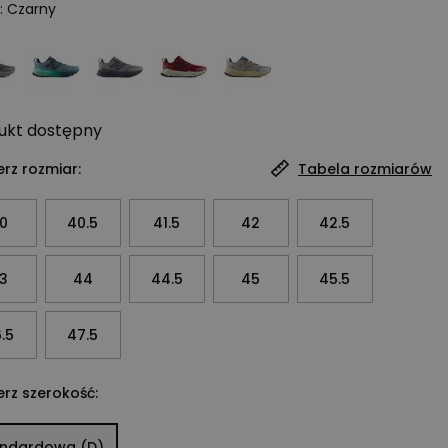
:
Czarny
ukt
dostępny
rz rozmiar:
Tabela rozmiarów
0
40.5
41.5
42
42.5
3
44
44.5
45
45.5
.5
47.5
rz szerokość:
andardowa (D)