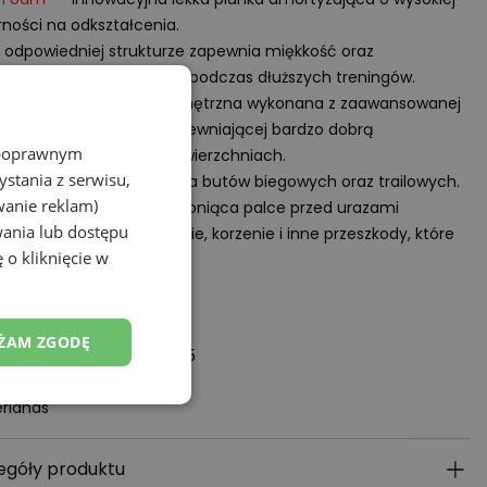
ności na odkształcenia.
i odpowiedniej strukturze zapewnia miękkość oraz
iednią ochronę stawów podczas dłuższych treningów.
 Hesion
– podeszwa zewnętrzna wykonana z zaawansowanej
anki gumy węglowej zapewniającej bardzo dobrą
z poprawnym
zepność na mokrych nawierzchniach.
stania z serwisu,
read
– kombinacja bieżnika butów biegowych oraz trailowych.
wanie reklam)
rotect
– technologia chroniąca palce przed urazami
wania lub dostępu
dowanymi przez kamienie, korzenie i inne przeszkody, które
 o kliknięcie w
znajdować sie na szlaku.
ot odpowiedzialny:
alance Europe BV
ŻAM ZGODĘ
torij, Pilotenstraat 35 – 45
 CH Amsterdam
rlands
egóły produktu