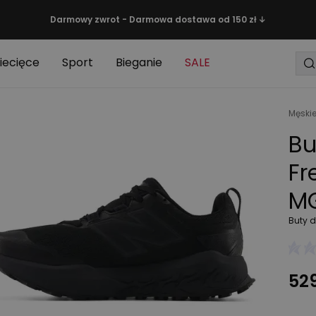
Darmowy zwrot - Darmowa dostawa od 150 zł ↓
iecięce
Sport
Bieganie
SALE
Męski
Bu
Fr
MG
Buty d
529