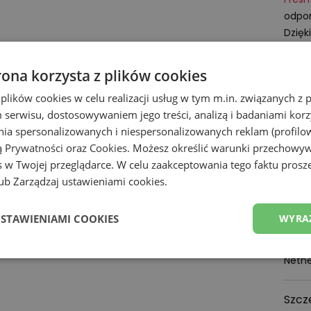
odpor
Dzięk
odpow
Hydro
rona korzysta z plików cookies
miesz
 plików cookies w celu realizacji usług w tym m.in. związanych 
przyc
serwisu, dostosowywaniem jego treści, analizą i badaniami korzy
AT T
ania spersonalizowanych i niespersonalizowanych reklam (profilo
Toe P
ą Prywatności
oraz
Cookies
. Możesz określić warunki przechowy
spowo
 w Twojej przeglądarce. W celu zaakceptowania tego faktu proszę
mogą 
b Zarządzaj ustawieniami cookies.
Podmi
New B
USTAWIENIAMI COOKIES
WYRA
A-Fac
1059
Nethe
Szcz