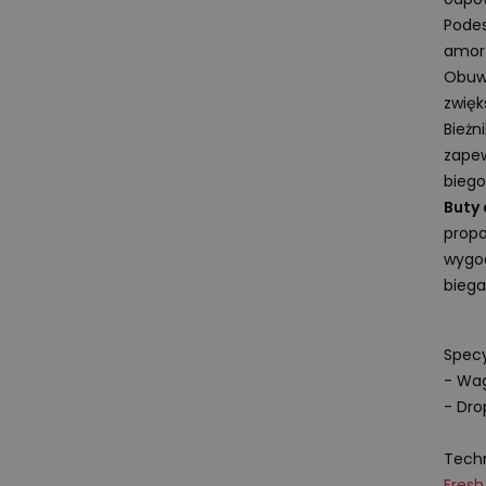
Podes
amort
Obuw
zwięk
Bieżn
zapew
biego
Buty 
propo
wygo
biega
Specy
- Wag
- Dr
Techn
Fres