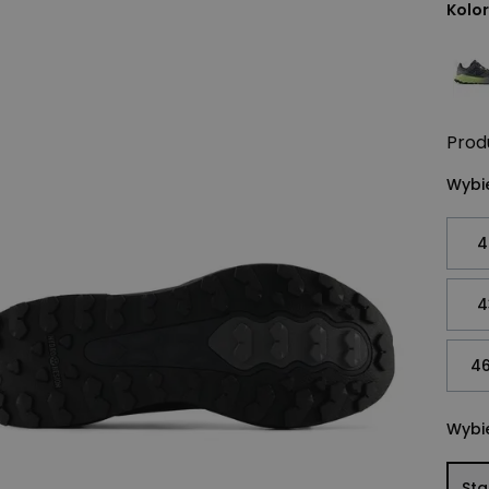
Kolor
Prod
Wybie
4
4
46
Wybie
St