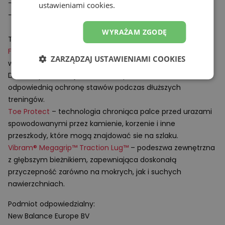
- Waga: 314 g (rozmiar 43 EU)
ustawieniami cookies.
- Przeznaczenie: biegi w terenie, trail
WYRAŻAM ZGODĘ
Technologie:
X
Fresh Foam
– innowacyjna, lekka pianka amortyzująca o
ZARZĄDZAJ USTAWIENIAMI COOKIES
wysokiej odporności na odkształcenia.
Dzięki odpowiedniej strukturze zapewnia miękkość oraz
odpowiednią ochronę stawów podczas dłuższych
treningów.
Toe Protect
– technologia chroniąca palce przed urazami
spowodowanymi przez kamienie, korzenie i inne
przeszkody, które mogą znajdować sie na szlaku.
Vibram® Megagrip™ Traction Lug™
– podeszwa zewnętrzna
z głębszym bieżnikiem, zapewniająca doskonałą
przyczepność zarówno na mokrych, jak i suchych
nawierzchniach.
Podmiot odpowiedzialny:
New Balance Europe BV