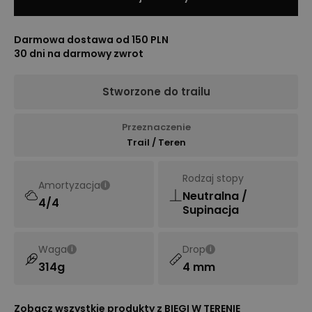
Darmowa dostawa od 150 PLN
30 dni na darmowy zwrot
Stworzone do trailu
Przeznaczenie
Trail / Teren
Rodzaj stopy
Amortyzacja
i
Neutralna /
4/4
Supinacja
Waga
Drop
i
i
314g
4 mm
Zobacz wszystkie produkty z
BIEGI W TERENIE