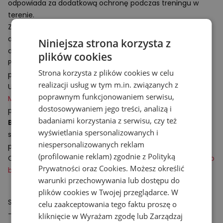
odpowiada za dodatkową ochronę podczas treningu w
terenie.
Zintegrowany z cholewką język buta zapewnia lepsze
dopasowanie i skutecznie chroni wnętrze obuwia przed
Niniejsza strona korzysta z
dostawaniem się zanieczyszczeń.
plików cookies
Podeszwa środkowa, wykonana z lekkiej i amortyzującej
Strona korzysta z plików cookies w celu
X
pianki
Fresh Foam
.
realizacji usług w tym m.in. związanych z
Udoskonalony bieżnik zewnętrzny z technologią
Vibram®
poprawnym funkcjonowaniem serwisu,
Megagrip™ Traction Lug™
charakteryzuje się doskonałą
dostosowywaniem jego treści, analizą i
przyczepnością na mokrej i suchej nawierzchni.
badaniami korzystania z serwisu, czy też
Buty do biegania w terenie
z serii Fresh Foam X Hierro v9
wyświetlania spersonalizowanych i
stanowią świetną propozycję dla zaawansowanych, jak i
niespersonalizowanych reklam
początkujących entuzjastów biegów trailowych.
(profilowanie reklam) zgodnie z
Polityką
Obuwie doskonale uzupełni
odzież sportową
, lekkie
kurtki do
Prywatności
oraz
Cookies
. Możesz określić
biegania
i wygodne
tighty
.
warunki przechowywania lub dostępu do
plików cookies w Twojej przeglądarce. W
Specyfikacja:
celu zaakceptowania tego faktu proszę o
- Drop: 4 mm
kliknięcie w Wyrażam zgodę lub Zarządzaj