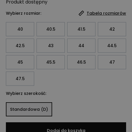
Produkt
dostępny
Wybierz rozmiar:
Tabela rozmiarów
40
40.5
41.5
42
42.5
43
44
44.5
45
45.5
46.5
47
47.5
Wybierz szerokość:
Standardowa (D)
Dodaj do koszyka