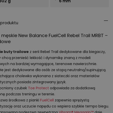
302 g
6 mm
 produktu
 męskie New Balance FuelCell Rebel Trail
MRBT
–
dowe
e buty trailowe
z serii Rebel Trail dedykowane dla biegaczy,
y chcą przenieść lekkość i dynamikę znaną z modeli
wych na bardziej wymagające, terenowe nawierzchnie.
e jest dedykowane dla osób ze stopą neutralną/supinującą.
hająca cholewka wykonana z siateczki oraz materiałów
tycznych posiada zintegrowany język.
cniony czubek
Toe Protect
odpowiada za dodatkową
nę podczas treningu w terenie.
zwa środkowa z pianki
FuelCell
zapewnia sprężystą
yzację oraz uczucie napędu co wspiera szybkie tempo biegu.
ansowana podeszwa zewnętrzna
Vibram® Megagrip™
daje