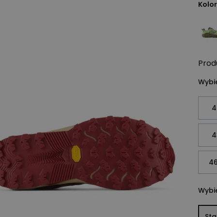
Kolor
Prod
Wybie
4
4
46
Wybie
St