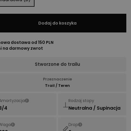
Dodaj do koszyka
owa dostawa od 150 PLN
ni na darmowy zwrot
Stworzone do trailu
Przeznaczenie
Trail / Teren
Amortyzacja
Rodzaj stopy
i
3/4
Neutralna / Supinacja
Waga
Drop
i
i