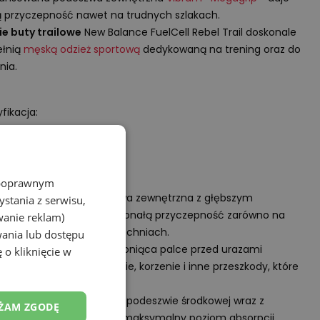
 przyczepność nawet na trudnych szlakach.
e buty trailowe
New Balance FuelCell Rebel Trail doskonale
ełnią
męską odzież sportową
dedykowaną na trening oraz do
nia.
fikacja:
op: 6 mm
a: 302 g (rozmiar 43 EU)
ologie:
z poprawnym
am® Megagrip™
– podeszwa zewnętrzna z głębszym
stania z serwisu,
nikiem, zapewniająca doskonałą przyczepność zarówno na
wanie reklam)
ch, jak i suchych nawierzchniach.
wania lub dostępu
rotect
– technologia chroniąca palce przed urazami
 o kliknięcie w
dowanymi przez kamienie, korzenie i inne przeszkody, które
znajdować sie na szlaku.
ell
– azot zastosowany w podeszwie środkowej wraz z
ŻAM ZGODĘ
wą podeszwą zapewnia maksymalny poziom absorpcji