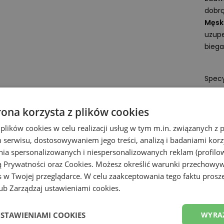
dobrą
Męski
uzup
biega
Specy
- Dr
- Wag
rona korzysta z plików cookies
Techn
 plików cookies w celu realizacji usług w tym m.in. związanych 
Vibr
serwisu, dostosowywaniem jego treści, analizą i badaniami korzy
bież
ania spersonalizowanych i niespersonalizowanych reklam (profilo
mokry
ą Prywatności
oraz
Cookies
. Możesz określić warunki przechowy
Toe P
 w Twojej przeglądarce. W celu zaakceptowania tego faktu proszę
spowo
b Zarządzaj ustawieniami cookies.
mogą 
FuelC
USTAWIENIAMI COOKIES
WYRA
gumo