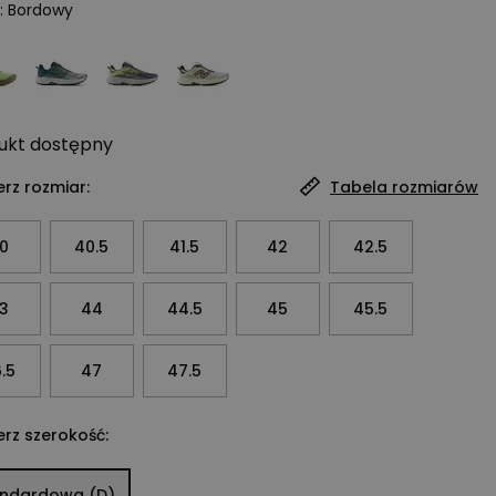
:
Bordowy
ukt
dostępny
rz rozmiar:
Tabela rozmiarów
0
40.5
41.5
42
42.5
3
44
44.5
45
45.5
.5
47
47.5
rz szerokość:
andardowa (D)