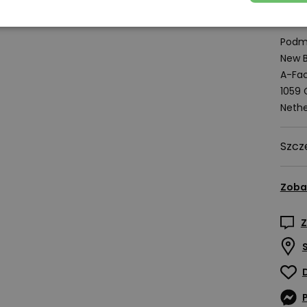
wstrz
Podmi
New B
A-Fac
1059
Nethe
Szcz
Zoba
Z