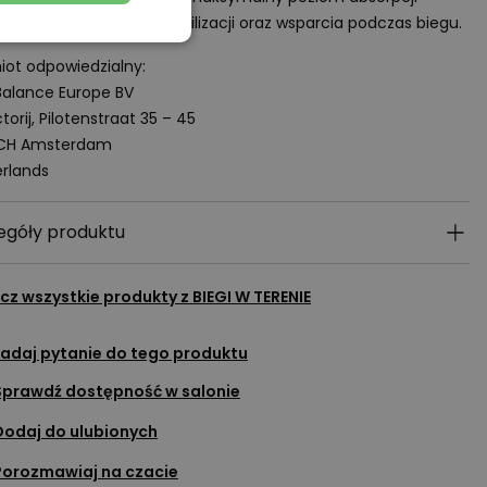
ąsów, wysoki poziom stabilizacji oraz wsparcia podczas biegu.
ot odpowiedzialny:
alance Europe BV
torij, Pilotenstraat 35 – 45
 CH Amsterdam
rlands
egóły produktu
cz wszystkie produkty z
BIEGI W TERENIE
adaj pytanie do tego produktu
Sprawdź dostępność w salonie
Dodaj do ulubionych
Porozmawiaj na czacie