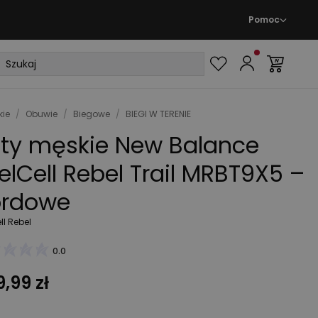
Pomoc
ie
/
Obuwie
/
Biegowe
/
BIEGI W TERENIE
ty męskie New Balance
elCell Rebel Trail MRBT9X5 –
ordowe
ll Rebel
0.0
,99 zł