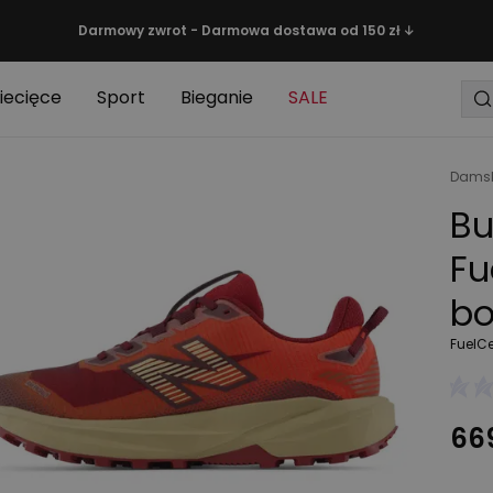
Darmowy zwrot - Darmowa dostawa od 150 zł ↓
iecięce
Sport
Bieganie
SALE
Damsk
Bu
Fu
b
FuelCe
669