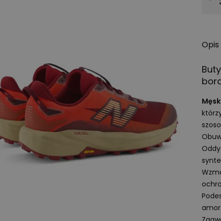
Opis
Buty
bor
Męski
którz
szoso
Obuwi
Oddyc
synte
Wzmo
ochro
Podes
amort
Zaaw