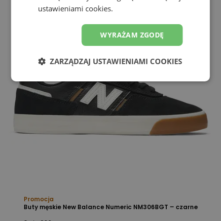
ustawieniami cookies.
WYRAŻAM ZGODĘ
ZARZĄDZAJ USTAWIENIAMI COOKIES
Promocja
Buty męskie New Balance Numeric NM306BGT – czarne