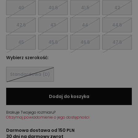
40
40.5
41.5
42
42.5
43
44
44.5
45
45.5
46.5
47.5
Wybierz szerokość:
Standardowa (D)
Dodaj do koszyka
Brakuje Twojego rozmiaru?
Otrzymaj powiadomienie o jego dostępności
Darmowa dostawa od 150 PLN
30 dni na darmowy zwrot