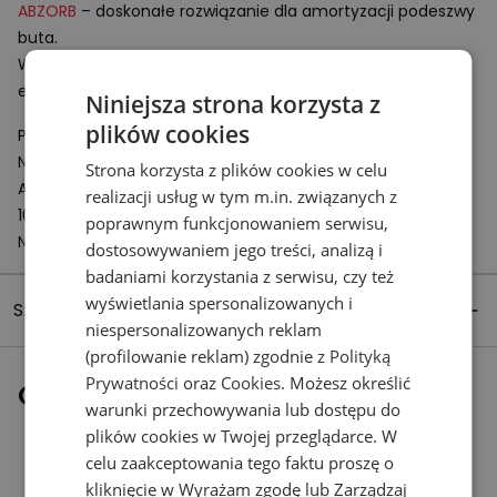
ABZORB
– doskonałe rozwiązanie dla amortyzacji podeszwy
buta.
Wykonany z polimeru komponent absorbuje i rozprasza
energię powstającą przy uderzeniu buta o podłoże.
Niniejsza strona korzysta z
plików cookies
Podmiot odpowiedzialny:
New Balance Europe BV
Strona korzysta z plików cookies w celu
A-Factorij, Pilotenstraat 35 – 45
realizacji usług w tym m.in. związanych z
1059 CH Amsterdam
poprawnym funkcjonowaniem serwisu,
Netherlands
dostosowywaniem jego treści, analizą i
badaniami korzystania z serwisu, czy też
wyświetlania spersonalizowanych i
Szczegóły produktu
niespersonalizowanych reklam
(profilowanie reklam) zgodnie z
Polityką
Prywatności
oraz
Cookies
. Możesz określić
Ostatnio oglądane
warunki przechowywania lub dostępu do
plików cookies w Twojej przeglądarce. W
celu zaakceptowania tego faktu proszę o
kliknięcie w Wyrażam zgodę lub Zarządzaj