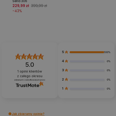
Seria 306
229,99 zł
399,99 zł
-
43
%
5
100%
4
0%
5.0
3
0%
1
opinii klientów
z całego okresu
2
0%
zebranych i zweryfikowanych przez
1
0%
Jak zbieramy opinie?