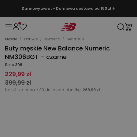
Darmowy zwrot - Darmowa dostawa od 150 zł ↓
Męskie
/
Obuwie
/
Numeric
/
Seria 306
Buty męskie New Balance Numeric
NM306BGT – czarne
Seria 306
229,99 zł
399,99 zł
Najniższa cena z 30 dni przed obniżką:
269,99 zł