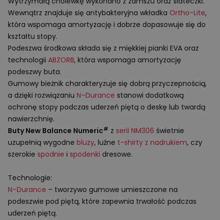
Wytrzymałą cholewkę wykonano z zamszu oraz siateczki.
Wewnątrz znajduje się antybakteryjna wkładka
Ortho-Lite
,
która wspomaga amortyzację i dobrze dopasowuje się do
kształtu stopy.
Podeszwa środkowa składa się z miękkiej pianki
EVA
oraz
technologii
ABZORB
, która wspomaga amortyzację
podeszwy buta.
Gumowy bieżnik charakteryzuje się dobrą przyczepnością,
a dzięki rozwiązaniu
N–Durance
stanowi dodatkową
ochronę stopy podczas uderzeń piętą o deskę lub twardą
nawierzchnię.
#
Buty New Balance Numeric
z
serii NM306
świetnie
uzupełnią wygodne
bluzy
, luźne
t-shirty z nadrukiem
, czy
szerokie
spodnie
i
spodenki
dresowe.
Technologie:
N–Durance
– tworzywo gumowe umieszczone na
podeszwie pod piętą, które zapewnia trwałość podczas
uderzeń piętą.