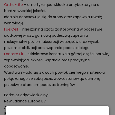
Ortho-Lite
– amortyzująca wkładka antybakteryjna o
bardzo wysokiej jakości.
Idealnie dopasowuje się do stopy oraz zapewnia trwałą
wentylację.
FuelCell
– mieszanina azotu zastosowana w podeszwie
środkowej wraz z gumową podeszwą zapewnia
maksymalny poziom absorpcji wstrząsów oraz wysoki
poziom stabilizacji oraz wsparcia podczas biegu.
Fantom Fit
– szkieletowa konstrukcja górnej części obuwia,
zapewniająca lekkość, wsparcie oraz precyzyjne
dopasowanie.
Warstwa składa się z dwóch powłok cienkiego materiału
połączonego ze sobą bezszwowo, stanowiąc ochronę
przeciwko otarciom podczas treningów.
Podmiot odpowiedzialny:
New Balance Europe BV
A-Factorij, Pilotenstraat 35 – 45
1059 CH Amsterdam