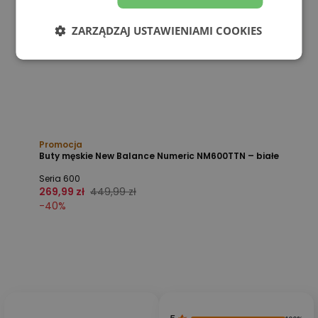
ZARZĄDZAJ USTAWIENIAMI COOKIES
Promocja
Buty męskie New Balance Numeric NM600TTN – białe
Seria 600
269,99 zł
449,99 zł
-
40
%