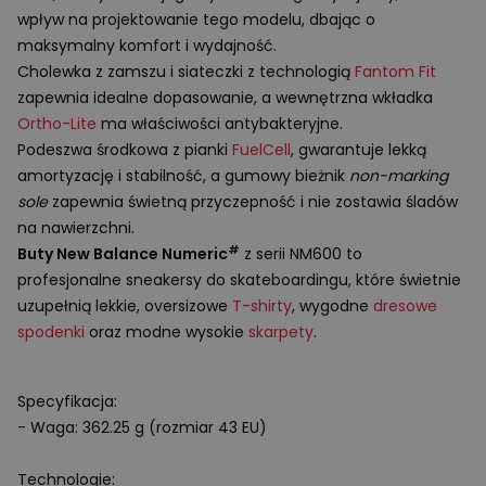
wpływ na projektowanie tego modelu, dbając o
maksymalny komfort i wydajność.
Cholewka z zamszu i siateczki z technologią
Fantom Fit
zapewnia idealne dopasowanie, a wewnętrzna wkładka
Ortho-Lite
ma właściwości antybakteryjne.
Podeszwa środkowa z pianki
FuelCell
, gwarantuje lekką
amortyzację i stabilność, a gumowy bieżnik
non-marking
sole
zapewnia świetną przyczepność i nie zostawia śladów
na nawierzchni.
#
Buty New Balance Numeric
z serii NM600 to
profesjonalne sneakersy do skateboardingu, które świetnie
uzupełnią lekkie, oversizowe
T-shirty
, wygodne
dresowe
spodenki
oraz modne wysokie
skarpety
.
Specyfikacja:
- Waga: 362.25 g (rozmiar 43 EU)
Technologie: