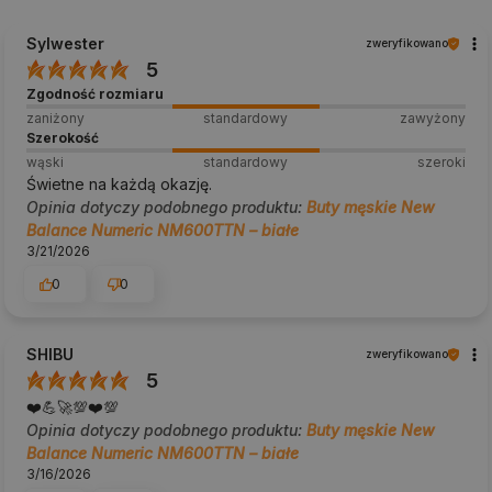
Sylwester
zweryfikowano
5
Zgodność rozmiaru
zaniżony
standardowy
zawyżony
Szerokość
wąski
standardowy
szeroki
Świetne na każdą okazję.
Opinia dotyczy podobnego produktu:
Buty męskie New
Balance Numeric NM600TTN – białe
3/21/2026
0
0
SHIBU
zweryfikowano
5
❤️💪🚀💯❤️💯
Opinia dotyczy podobnego produktu:
Buty męskie New
Balance Numeric NM600TTN – białe
3/16/2026