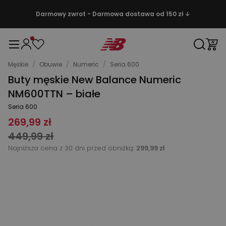
Darmowy zwrot - Darmowa dostawa od 150 zł ↓
Męskie
/
Obuwie
/
Numeric
/
Seria 600
Buty męskie New Balance Numeric
NM600TTN – białe
Seria 600
269,99 zł
449,99 zł
Najniższa cena z 30 dni przed obniżką:
299,99 zł