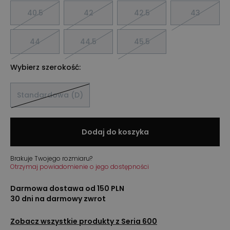
40.5
42
42.5
43
44
44.5
45.5
Wybierz szerokość:
Standardowa (D)
Dodaj do koszyka
Brakuje Twojego rozmiaru?
Otrzymaj powiadomienie o jego dostępności
Darmowa dostawa od 150 PLN
30 dni na darmowy zwrot
Zobacz wszystkie produkty z
Seria 600