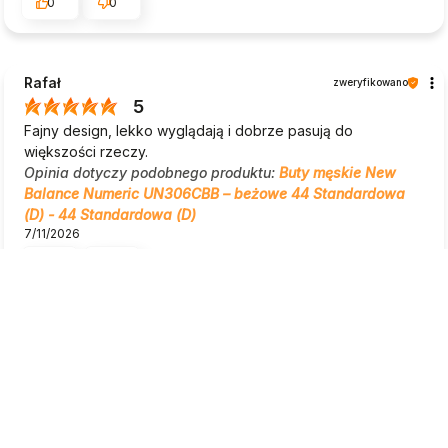
0
0
Rafał
zweryfikowano
5
Fajny design, lekko wyglądają i dobrze pasują do
większości rzeczy.
Opinia dotyczy podobnego produktu:
Buty męskie New
Balance Numeric UN306CBB – beżowe 44 Standardowa
(D) - 44 Standardowa (D)
7/11/2026
0
0
Mateusz
zweryfikowano
5
Ocena klienta:
Doskonale
7/17/2026
0
0