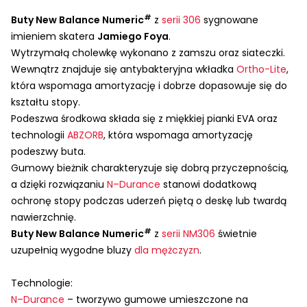
#
Buty New Balance Numeric
z
serii 306
sygnowane
imieniem skatera
Jamiego Foya
.
Wytrzymałą cholewkę wykonano z zamszu oraz siateczki.
Wewnątrz znajduje się antybakteryjna wkładka
Ortho-Lite
,
która wspomaga amortyzację i dobrze dopasowuje się do
kształtu stopy.
Podeszwa środkowa składa się z miękkiej pianki
EVA
oraz
technologii
ABZORB
, która wspomaga amortyzację
podeszwy buta.
Gumowy bieżnik charakteryzuje się dobrą przyczepnością,
a dzięki rozwiązaniu
N–Durance
stanowi dodatkową
ochronę stopy podczas uderzeń piętą o deskę lub twardą
nawierzchnię.
#
Buty New Balance Numeric
z
serii NM306
świetnie
uzupełnią wygodne bluzy
dla mężczyzn
.
Technologie:
N–Durance
– tworzywo gumowe umieszczone na