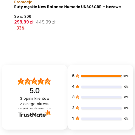
Promocja
Buty męskie New Balance Numeric UN306CBB – beżowe
Seria 306
299,99 zł
449,99 zł
-
33
%
5
100%
4
0%
5.0
3
0%
3
opinii klientów
z całego okresu
2
0%
zebranych i zweryfikowanych przez
1
0%