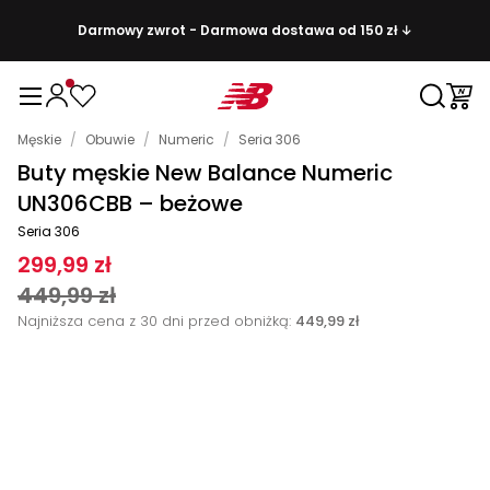
Darmowy zwrot - Darmowa dostawa od 150 zł ↓
Męskie
/
Obuwie
/
Numeric
/
Seria 306
Buty męskie New Balance Numeric
UN306CBB – beżowe
Seria 306
299,99 zł
449,99 zł
Najniższa cena z 30 dni przed obniżką:
449,99 zł