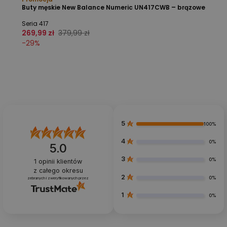
Buty męskie New Balance Numeric UN417CWB – brązowe
Seria 417
269,99 zł
379,99 zł
-
29
%
5
100%
4
0%
5.0
3
0%
1
opinii klientów
z całego okresu
2
0%
zebranych i zweryfikowanych przez
1
0%