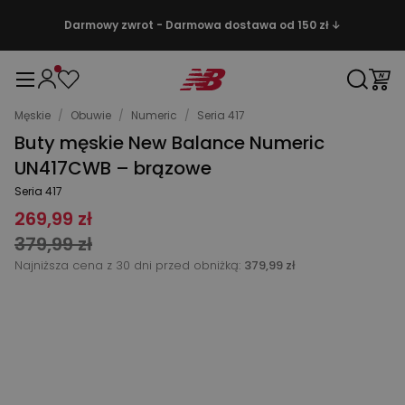
Darmowy zwrot - Darmowa dostawa od 150 zł ↓
Męskie
/
Obuwie
/
Numeric
/
Seria 417
Buty męskie New Balance Numeric
UN417CWB – brązowe
Seria 417
269,99 zł
379,99 zł
Najniższa cena z 30 dni przed obniżką:
379,99 zł