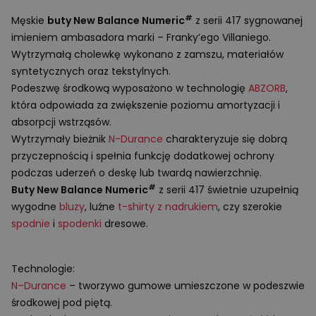
#
Męskie
buty New Balance Numeric
z serii 417 sygnowanej
imieniem ambasadora marki – Franky’ego Villaniego.
Wytrzymałą cholewkę wykonano z zamszu, materiałów
syntetycznych oraz tekstylnych.
Podeszwę środkową wyposażono w technologię
ABZORB
,
która odpowiada za zwiększenie poziomu amortyzacji i
absorpcji wstrząsów.
Wytrzymały bieżnik
N-Durance
charakteryzuje się dobrą
przyczepnością i spełnia funkcję dodatkowej ochrony
podczas uderzeń o deskę lub twardą nawierzchnię.
#
Buty New Balance Numeric
z serii 417 świetnie uzupełnią
wygodne
bluzy
, luźne
t-shirty z nadrukiem
, czy szerokie
spodnie
i
spodenki
dresowe.
Technologie:
N–Durance
– tworzywo gumowe umieszczone w podeszwie
środkowej pod piętą.