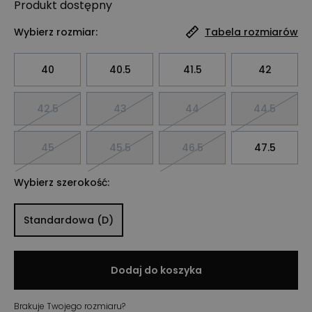
Produkt
dostępny
Wybierz rozmiar:
Tabela rozmiarów
40
40.5
41.5
42
42.5
43
44
44.5
45
45.5
46.5
47.5
Wybierz szerokość:
Standardowa (D)
Dodaj do koszyka
Brakuje Twojego rozmiaru?