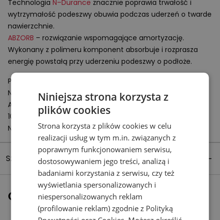
Technologia
N–Durance
znacznie poprawia trwałość i
wytrzymałość podeszwy obuwia podczas uderzeń o twarde
nawierzchnie.
ABZORB
– rozwiązanie wspomagające amortyzację.
Wykonany z polimeru komponent absorbuje i rozprasza
energię powstałą przy uderzeniu podeszwy o podłoże.
Podmiot odpowiedzialny:
New Balance Europe BV
Niniejsza strona korzysta z
A-Factorij, Pilotenstraat 35 – 45
plików cookies
1059 CH Amsterdam
Strona korzysta z plików cookies w celu
Netherlands
realizacji usług w tym m.in. związanych z
poprawnym funkcjonowaniem serwisu,
Szczegóły produktu
dostosowywaniem jego treści, analizą i
badaniami korzystania z serwisu, czy też
wyświetlania spersonalizowanych i
Ostatnio oglądane
niespersonalizowanych reklam
(profilowanie reklam) zgodnie z
Polityką
Prywatności
oraz
Cookies
. Możesz określić