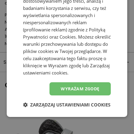
dostosowywaniem jego treści, analizą i
amortyzacji wykorzystujący ultralekką poduszkę.
badaniami korzystania z serwisu, czy też
Podmiot odpowiedzialny:
wyświetlania spersonalizowanych i
New Balance Europe BV
niespersonalizowanych reklam
A-Factorij, Pilotenstraat 35 – 45
(profilowanie reklam) zgodnie z
Polityką
1059 CH Amsterdam
Prywatności
oraz
Cookies
. Możesz określić
Netherlands
warunki przechowywania lub dostępu do
plików cookies w Twojej przeglądarce. W
celu zaakceptowania tego faktu proszę o
Szczegóły produktu
kliknięcie w Wyrażam zgodę lub Zarządzaj
ustawieniami cookies.
Ostatnio oglądane
WYRAŻAM ZGODĘ
ZARZĄDZAJ USTAWIENIAMI COOKIES