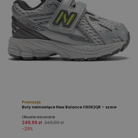
Promocja
Buty niemowlęce New Balance I19062QR – szare
Obuwie wsuwane
249,99 zł
349,99 zł
-
29
%