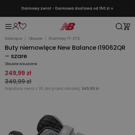
Darmowy zwrot - Darmowa dostawa od 150 zł ↓
Dziecięce
/
Obuwie
/
Rozmiary 17-27,5
Buty niemowlęce New Balance I19062QR
– szare
Obuwie wsuwane
249,99 zł
349,99 zł
Najniższa cena z 30 dni przed obniżką:
349,99 zł