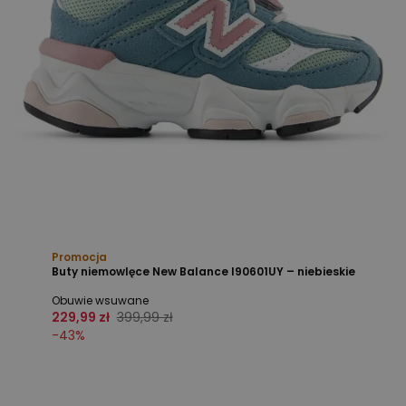
Promocja
Buty niemowlęce New Balance I90601UY – niebieskie
Obuwie wsuwane
229,99 zł
399,99 zł
-
43
%