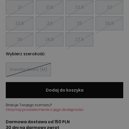
21
21.5
22.5
23
23.5
24
25
25.5
26
26.5
27.5
Wybierz szerokość:
Standardowa (M)
Dodaj do koszyka
Brakuje Twojego rozmiaru?
Otrzymaj powiadomienie o jego dostępności
Darmowa dostawa od 150 PLN
30 dni na darmowy zwrot