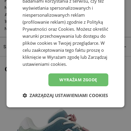
Podmiot odpowiedzialny:
badaniami korzystania z serwisu, czy też
New Balance Europe BV
wyświetlania spersonalizowanych i
A-Factorij, Pilotenstraat 35 – 45
niespersonalizowanych reklam
1059 CH Amsterdam
(profilowanie reklam) zgodnie z
Polityką
Netherlands
Prywatności
oraz
Cookies
. Możesz określić
warunki przechowywania lub dostępu do
plików cookies w Twojej przeglądarce. W
Szczegóły produktu
celu zaakceptowania tego faktu proszę o
kliknięcie w Wyrażam zgodę lub Zarządzaj
ustawieniami cookies.
Ostatnio oglądane
WYRAŻAM ZGODĘ
ZARZĄDZAJ USTAWIENIAMI COOKIES