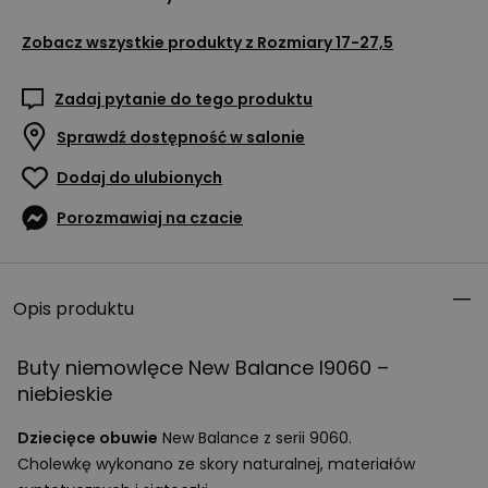
Zobacz wszystkie produkty z
Rozmiary 17-27,5
Zadaj pytanie do tego produktu
Sprawdź dostępność w salonie
Dodaj do ulubionych
Porozmawiaj na czacie
Opis produktu
Buty niemowlęce New Balance I9060 –
niebieskie
Dziecięce obuwie
New Balance z serii 9060.
Cholewkę wykonano ze skory naturalnej, materiałów