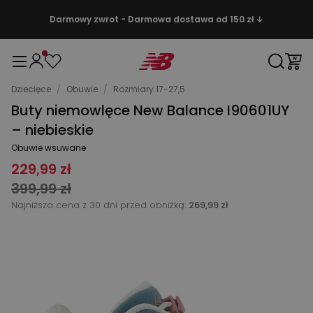
Darmowy zwrot - Darmowa dostawa od 150 zł ↓
Dziecięce
/
Obuwie
/
Rozmiary 17-27,5
Buty niemowlęce New Balance I90601UY
– niebieskie
Obuwie wsuwane
229,99 zł
399,99 zł
Najniższa cena z 30 dni przed obniżką:
269,99 zł