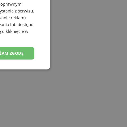
Porozmawiaj na czacie
z poprawnym
stania z serwisu,
wanie reklam)
wania lub dostępu
 o kliknięcie w
ŻAM ZGODĘ