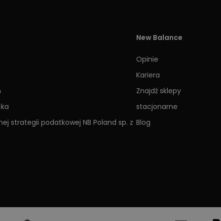
New Balance
Opinie
Kariera
h
Znajdź sklepy
cka
stacjonarne
ej strategii podatkowej NB Poland sp. z
Blog