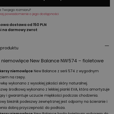
e Twojego rozmiaru?
maj powiadomienie o jego dostępności
owa dostawa od 150 PLN
ni na darmowy zwrot
 produktu
y niemowlęce New Balance NW574 – fioletowe
kersy niemowlęce
New Balance z serii 574 z wygodnym
ciem na rzepy.
wkę wykonano z wysokiej jakości skóry naturalnej.
zwę środkową wykonano z lekkiej pianki
EVA
, która amortyzuje
ąsy i gwarantuje uczucie miękkości podczas chodzenia.
y bieżnik podeszwy zewnętrznej jest odporny na ścieranie i
nia dobrą przyczepność do podłoża.
kersy niemowlęce
New Balance będą świetnym wyborem do