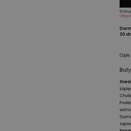
Brakuj
Otrzy
Darm
30 d
Opis
But
Snea
zapię
Chole
Podes
wstrz
Gumow
zapew
Snea