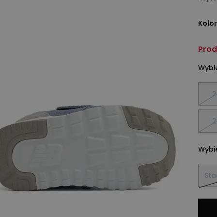
Kolor
Prod
Wybie
2
2
Wybie
St