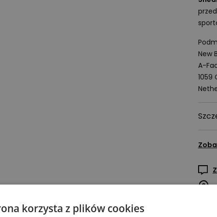
przed
spor
Podmi
New B
A-Fac
1059
Nethe
Szcz
Zoba
Z
rona korzysta z plików cookies