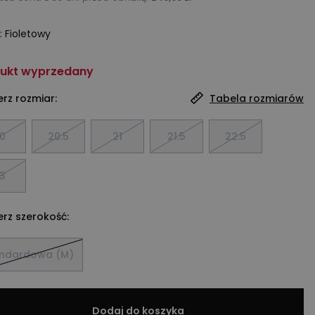
:
Fioletowy
ukt wyprzedany
rz rozmiar:
Tabela rozmiarów
0
20.5
21
21.5
22.5
3
rz szerokość:
andardowa (M)
Dodaj do koszyka