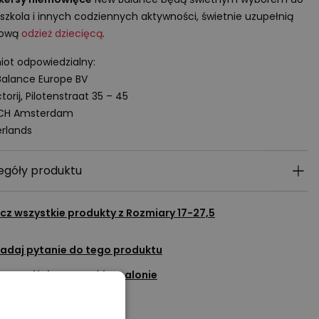
szkola i innych codziennych aktywności, świetnie uzupełnią
tową
odzież dziecięcą
.
ot odpowiedzialny:
alance Europe BV
torij, Pilotenstraat 35 – 45
 CH Amsterdam
rlands
egóły produktu
cz wszystkie produkty z
Rozmiary 17-27,5
adaj pytanie do tego produktu
Sprawdź dostępność w salonie
Dodaj do ulubionych