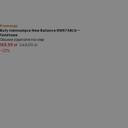
Promocja
Buty niemowlęce New Balance NW574BLG –
fioletowe
Obuwie zapinane na rzep
169,99 zł
249,99 zł
-
32
%