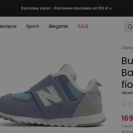
Darmowy zwrot - Darmowa dostawa od 150 zł ↓
iecięce
Sport
Bieganie
SALE
Dzieci
Bu
Ba
fi
Obuwi
169
Cena 
Najni