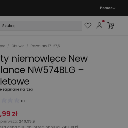
Pomoc
ęce
/
Obuwie
/
Rozmiary 17-27,5
ty niemowlęce New
lance NW574BLG –
oletowe
e zapinane na rzep
0.0
,99 zł
pierwsza
:
249,99 zł
ższa cena z 30 dni przed obniżką:
249,99 zł