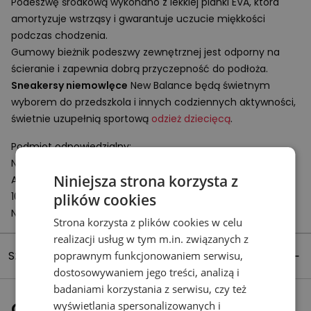
Podeszwę środkową wykonano z lekkiej pianki
EVA
, która
amortyzuje wstrząsy i gwarantuje uczucie miękkości
podczas chodzenia.
Gumowy bieżnik podeszwy zewnętrznej jest odporny na
ścieranie i zapewnia dobrą przyczepność do podłoża.
Sneakersy niemowlęce
New Balance będą świetnym
wyborem do przedszkola i innych codziennych aktywności,
świetnie uzupełnią sportową
odzież dziecięcą
.
Podmiot odpowiedzialny:
New Balance Europe BV
Niniejsza strona korzysta z
A-Factorij, Pilotenstraat 35 – 45
1059 CH Amsterdam
plików cookies
Netherlands
Strona korzysta z plików cookies w celu
realizacji usług w tym m.in. związanych z
Szczegóły produktu
poprawnym funkcjonowaniem serwisu,
dostosowywaniem jego treści, analizą i
badaniami korzystania z serwisu, czy też
Ostatnio oglądane
wyświetlania spersonalizowanych i