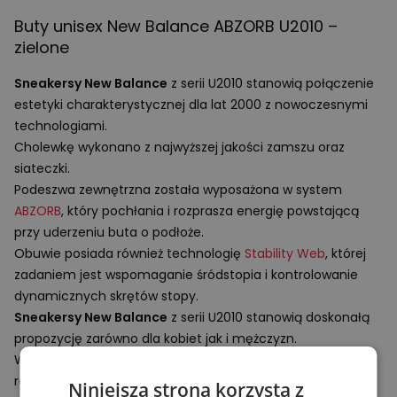
Buty unisex New Balance
ABZORB
U2010 –
zielone
Sneakersy New Balance
z serii U2010 stanowią połączenie
estetyki charakterystycznej dla lat 2000 z nowoczesnymi
technologiami.
Cholewkę wykonano z najwyższej jakości zamszu oraz
siateczki.
Podeszwa zewnętrzna została wyposażona w system
ABZORB
, który pochłania i rozprasza energię powstającą
przy uderzeniu buta o podłoże.
Obuwie posiada również technologię
Stability Web
, której
zadaniem jest wspomaganie śródstopia i kontrolowanie
dynamicznych skrętów stopy.
Sneakersy New Balance
z serii U2010 stanowią doskonałą
propozycję zarówno dla kobiet jak i mężczyzn.
Wyróżniają się ciekawym designem oraz zaawansowanymi
rozwiązaniami technologicznymi.
Niniejsza strona korzysta z