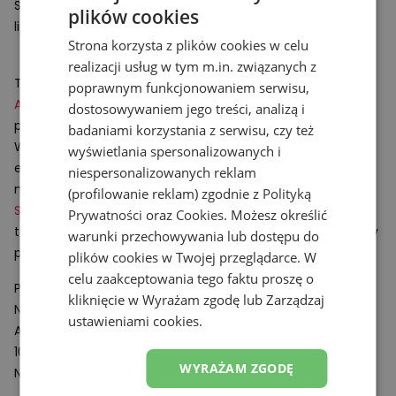
Stworzą doskonały komplet z
damską
oraz
męską
odzieżą
plików cookies
lifestylową.
Strona korzysta z plików cookies w celu
realizacji usług w tym m.in. związanych z
Technologie:
poprawnym funkcjonowaniem serwisu,
ABZORB
– rozwiązanie wspomagające amortyzacje
dostosowywaniem jego treści, analizą i
podeszwy obuwia.
badaniami korzystania z serwisu, czy też
Wykonany z polimeru komponent absorbuje i rozprasza
wyświetlania spersonalizowanych i
energię powstającą podczas uderzeń o twarde
niespersonalizowanych reklam
nawierzchnie.
(profilowanie reklam) zgodnie z
Polityką
Stability Web
– system polegający na wsparciu śródstopia,
Prywatności
oraz
Cookies
. Możesz określić
technologia doskonale kontroluje dynamiczne skręty stopy
warunki przechowywania lub dostępu do
podczas chodu.
plików cookies w Twojej przeglądarce. W
celu zaakceptowania tego faktu proszę o
Podmiot odpowiedzialny:
kliknięcie w Wyrażam zgodę lub Zarządzaj
New Balance Europe BV
ustawieniami cookies.
A-Factorij, Pilotenstraat 35 – 45
1059 CH Amsterdam
WYRAŻAM ZGODĘ
Netherlands