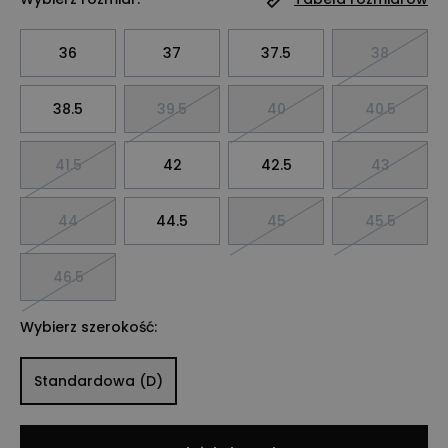
36
37
37.5
38
38.5
39.5
40
40.5
41.5
42
42.5
43
44
44.5
45
45.5
46.5
Wybierz szerokość:
Standardowa (D)