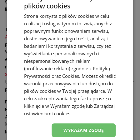
Stworzą doskonały komplet z
damską
oraz
męską
odzieżą
plików cookies
lifestylową.
Strona korzysta z plików cookies w celu
realizacji usług w tym m.in. związanych z
Technologie:
poprawnym funkcjonowaniem serwisu,
ABZORB
– rozwiązanie wspomagające amortyzacje
dostosowywaniem jego treści, analizą i
podeszwy obuwia.
badaniami korzystania z serwisu, czy też
Wykonany z polimeru komponent absorbuje i rozprasza
wyświetlania spersonalizowanych i
energię powstającą podczas uderzeń o twarde
niespersonalizowanych reklam
nawierzchnie.
(profilowanie reklam) zgodnie z
Polityką
Stability Web
– system polegający na wsparciu śródstopia,
Prywatności
oraz
Cookies
. Możesz określić
technologia doskonale kontroluje dynamiczne skręty stopy
warunki przechowywania lub dostępu do
podczas chodu.
plików cookies w Twojej przeglądarce. W
celu zaakceptowania tego faktu proszę o
Podmiot odpowiedzialny:
kliknięcie w Wyrażam zgodę lub Zarządzaj
New Balance Europe BV
ustawieniami cookies.
A-Factorij, Pilotenstraat 35 – 45
1059 CH Amsterdam
WYRAŻAM ZGODĘ
Netherlands