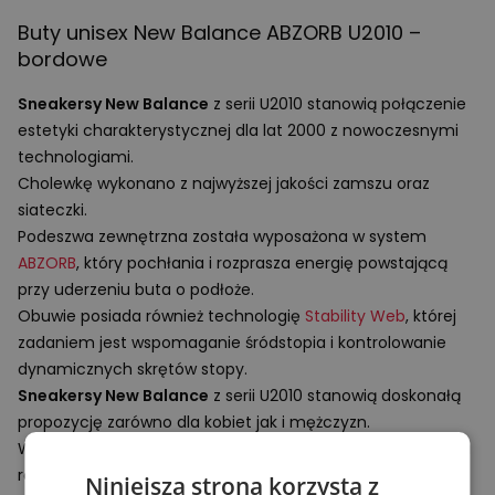
Buty unisex New Balance
ABZORB
U2010 –
bordowe
Sneakersy New Balance
z serii U2010 stanowią połączenie
estetyki charakterystycznej dla lat 2000 z nowoczesnymi
technologiami.
Cholewkę wykonano z najwyższej jakości zamszu oraz
siateczki.
Podeszwa zewnętrzna została wyposażona w system
ABZORB
, który pochłania i rozprasza energię powstającą
przy uderzeniu buta o podłoże.
Obuwie posiada również technologię
Stability Web
, której
zadaniem jest wspomaganie śródstopia i kontrolowanie
dynamicznych skrętów stopy.
Sneakersy New Balance
z serii U2010 stanowią doskonałą
propozycję zarówno dla kobiet jak i mężczyzn.
Wyróżniają się ciekawym designem oraz zaawansowanymi
rozwiązaniami technologicznymi.
Niniejsza strona korzysta z