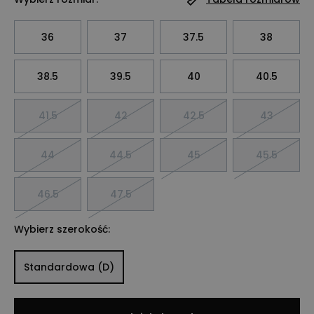
36
37
37.5
38
38.5
39.5
40
40.5
41.5
42
42.5
43
44
44.5
45
45.5
46.5
47.5
Wybierz szerokość:
Standardowa (D)